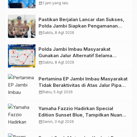
Ucapkan Terimakasih dan Apresiasi
calendar_month
1 jam yang lalu
Dukungan Masyarakat
Pastikan Berjalan Lancar dan Sukses,
Polda Jambi Siapkan Pengamanan
Berlapis untuk 8.750 Pelari, 1.848
calendar_month
Sabtu, 8 Agt 2026
Personel Kawal Presisi Merdeka Run
Polda Jambi Imbau Masyarakat
Gunakan Jalur Alternatif Selama
Pelaksanaan Presisi Merdeka Run
calendar_month
Sabtu, 8 Agt 2026
2026
Pertamina EP Jambi Imbau Masyarakat
Tidak Beraktivitas di Atas Jalur Pipa
Migas Demi Keselamatan Bersama
calendar_month
Rabu, 5 Agt 2026
Yamaha Fazzio Hadirkan Special
Edition Sunset Blue, Tampilkan Nuansa
Retro Summer yang Semakin Skena
calendar_month
Senin, 3 Agt 2026