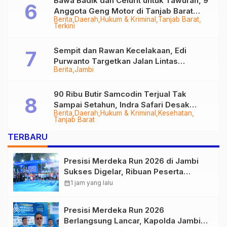
Bawa Badik dan Celurit untuk Tawuran, 9
Anggota Geng Motor di Tanjab Barat
Berita
Daerah
Hukum & Kriminal
Tanjab Barat
Diringkus
Terkini
Sempit dan Rawan Kecelakaan, Edi
Purwanto Targetkan Jalan Lintas
Berita
Jambi
Tungkal-Jambi Mulus di 2028
90 Ribu Butir Samcodin Terjual Tak
Sampai Setahun, Indra Safari Desak
Berita
Daerah
Hukum & Kriminal
Kesehatan
Audit Menyeluruh
Tanjab Barat
TERBARU
Presisi Merdeka Run 2026 di Jambi
Sukses Digelar, Ribuan Peserta
Ramaikan Event Nasional
calendar_month
1 jam yang lalu
Presisi Merdeka Run 2026
Berlangsung Lancar, Kapolda Jambi