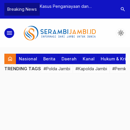
ayaan dan
Polres Tebo Ungkap Kasus
Terkait
search
Breaking News
etua BPD, Polres
Pengeroyokan dan Penganiayaan,
Pejabat
n Dua Tersangka
Dua Pelaku Pengeroyokan di Sumay
Kakanwi
Ditahan
Penuh P
menu
light_mode
home
Nasional
Berita
Daerah
Kanal
Hukum & Krim
TRENDING TAGS
#Polda Jambi
#Kapolda Jambi
#Pemkab