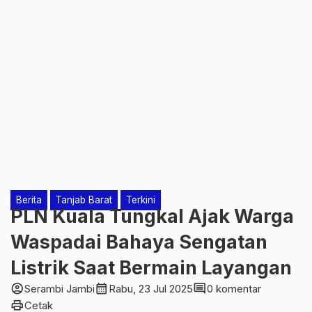
Berita
Tanjab Barat
Terkini
PLN Kuala Tungkal Ajak Warga
Waspadai Bahaya Sengatan
Listrik Saat Bermain Layangan
account_circle
calendar_month
comment
Serambi Jambi
Rabu, 23 Jul 2025
0 komentar
print
Cetak