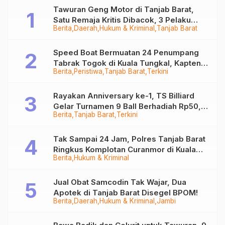
Tawuran Geng Motor di Tanjab Barat,
Satu Remaja Kritis Dibacok, 3 Pelaku
Berita
Daerah
Hukum & Kriminal
Tanjab Barat
Ditangkap
Speed Boat Bermuatan 24 Penumpang
Tabrak Togok di Kuala Tungkal, Kapten
Berita
Peristiwa
Tanjab Barat
Terkini
Sempat Hilang
Rayakan Anniversary ke-1, TS Billiard
Gelar Turnamen 9 Ball Berhadiah Rp50,8
Berita
Tanjab Barat
Terkini
Juta
Tak Sampai 24 Jam, Polres Tanjab Barat
Ringkus Komplotan Curanmor di Kuala
Berita
Hukum & Kriminal
Tungkal
Jual Obat Samcodin Tak Wajar, Dua
Apotek di Tanjab Barat Disegel BPOM!
Berita
Daerah
Hukum & Kriminal
Jambi