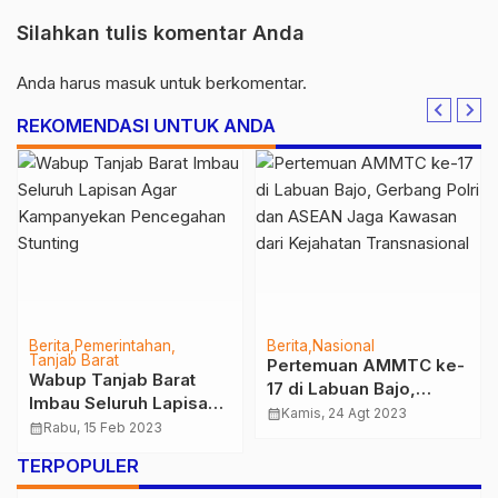
Silahkan tulis komentar Anda
Anda harus
masuk
untuk berkomentar.
REKOMENDASI UNTUK ANDA
Berita
Pemerintahan
Berita
Nasional
Tanjab Barat
Pertemuan AMMTC ke-
Wabup Tanjab Barat
17 di Labuan Bajo,
Imbau Seluruh Lapisan
Gerbang Polri dan
calendar_month
Kamis, 24 Agt 2023
Agar Kampanyekan
calendar_month
Rabu, 15 Feb 2023
ASEAN Jaga Kawasan
Pencegahan Stunting
dari Kejahatan
TERPOPULER
Transnasional