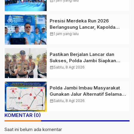
calendar_month
1 jam yang lalu
Presisi Merdeka Run 2026
Berlangsung Lancar, Kapolda
Jambi Ucapkan Terimakasih dan
calendar_month
1 jam yang lalu
Apresiasi Dukungan Masyarakat
Pastikan Berjalan Lancar dan
Sukses, Polda Jambi Siapkan
Pengamanan Berlapis untuk 8.750
calendar_month
Sabtu, 8 Agt 2026
Pelari, 1.848 Personel Kawal
Presisi Merdeka Run
Polda Jambi Imbau Masyarakat
Gunakan Jalur Alternatif Selama
Pelaksanaan Presisi Merdeka Run
calendar_month
Sabtu, 8 Agt 2026
2026
KOMENTAR (0)
Saat ini belum ada komentar