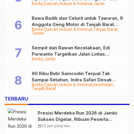
Berita
Daerah
Hukum & Kriminal
Jambi
Bawa Badik dan Celurit untuk Tawuran, 9
Anggota Geng Motor di Tanjab Barat
Berita
Daerah
Hukum & Kriminal
Tanjab Barat
Diringkus
Terkini
Sempit dan Rawan Kecelakaan, Edi
Purwanto Targetkan Jalan Lintas
Berita
Jambi
Tungkal-Jambi Mulus di 2028
90 Ribu Butir Samcodin Terjual Tak
Sampai Setahun, Indra Safari Desak
Berita
Daerah
Hukum & Kriminal
Kesehatan
Audit Menyeluruh
Tanjab Barat
TERBARU
Presisi Merdeka Run 2026 di Jambi
Sukses Digelar, Ribuan Peserta
Ramaikan Event Nasional
calendar_month
23 jam yang lalu