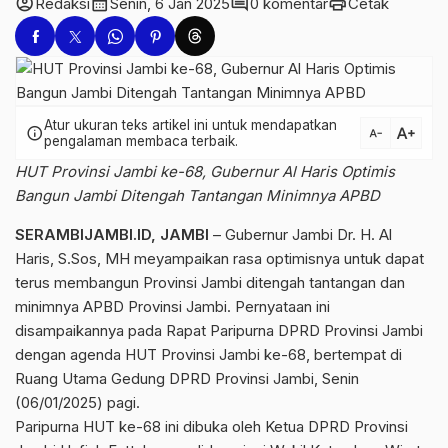
account_circle
calendar_month
comment
print
Redaksi
Senin, 6 Jan 2025
0 komentar
Cetak
Atur ukuran teks artikel ini untuk mendapatkan
text_increase
info
text_decrease
pengalaman membaca terbaik.
HUT Provinsi Jambi ke-68, Gubernur Al Haris Optimis
Bangun Jambi Ditengah Tantangan Minimnya APBD
SERAMBIJAMBI.ID, JAMBI
– Gubernur Jambi Dr. H. Al
Haris, S.Sos, MH meyampaikan rasa optimisnya untuk dapat
terus membangun Provinsi Jambi ditengah tantangan dan
minimnya APBD Provinsi Jambi. Pernyataan ini
disampaikannya pada Rapat Paripurna DPRD Provinsi Jambi
dengan agenda HUT Provinsi Jambi ke-68, bertempat di
Ruang Utama Gedung DPRD Provinsi Jambi, Senin
(06/01/2025) pagi.
Paripurna HUT ke-68 ini dibuka oleh Ketua DPRD Provinsi