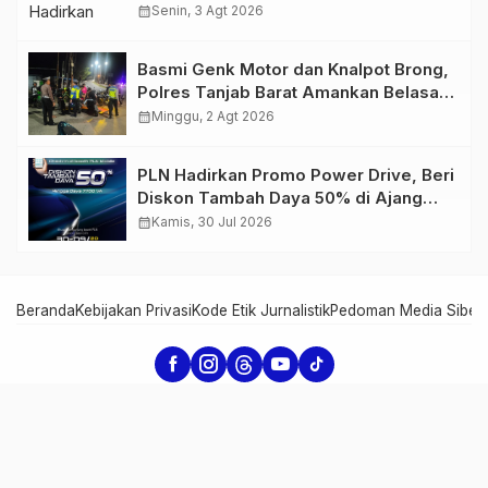
Retro Summer yang Semakin Skena
calendar_month
Senin, 3 Agt 2026
Basmi Genk Motor dan Knalpot Brong,
Polres Tanjab Barat Amankan Belasan
Kendaraan
calendar_month
Minggu, 2 Agt 2026
PLN Hadirkan Promo Power Drive, Beri
Diskon Tambah Daya 50% di Ajang
GIIAS 2026
calendar_month
Kamis, 30 Jul 2026
Beranda
Kebijakan Privasi
Kode Etik Jurnalistik
Pedoman Media Siber
Serambi Jambi - Informasi dari Jambi untuk Dunia
Copyright Serambi Jambi