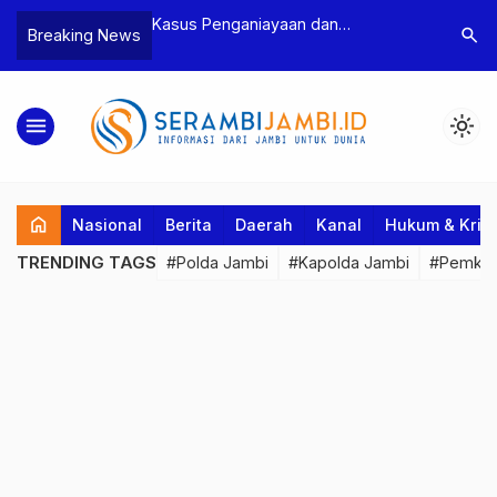
niayaan dan
Polres Tebo Ungkap Kasus
Terkai
search
Breaking News
 Ketua BPD, Polres
Pengeroyokan dan Penganiayaan,
Pejaba
an Dua Tersangka
Dua Pelaku Pengeroyokan di Sumay
Kakan
Ditahan
Penuh
menu
light_mode
home
Nasional
Berita
Daerah
Kanal
Hukum & Krim
TRENDING TAGS
#Polda Jambi
#Kapolda Jambi
#Pemkab