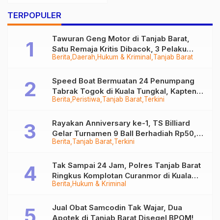
Selamatkan Nyawa
Pasien Kritis di Tanjab
TERPOPULER
Barat
Tawuran Geng Motor di Tanjab Barat,
Satu Remaja Kritis Dibacok, 3 Pelaku
Berita
Daerah
Hukum & Kriminal
Tanjab Barat
Ditangkap
Speed Boat Bermuatan 24 Penumpang
Tabrak Togok di Kuala Tungkal, Kapten
Berita
Peristiwa
Tanjab Barat
Terkini
Sempat Hilang
Rayakan Anniversary ke-1, TS Billiard
Gelar Turnamen 9 Ball Berhadiah Rp50,8
Berita
Tanjab Barat
Terkini
Juta
Tak Sampai 24 Jam, Polres Tanjab Barat
Ringkus Komplotan Curanmor di Kuala
Berita
Hukum & Kriminal
Tungkal
Jual Obat Samcodin Tak Wajar, Dua
Apotek di Tanjab Barat Disegel BPOM!