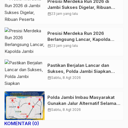
Presisi Merdeka Run 2026 di
Jambi Sukses Digelar, Ribuan
Peserta Ramaikan Event Nasional
calendar_month
23 jam yang lalu
Presisi Merdeka Run 2026
Berlangsung Lancar, Kapolda
Jambi Ucapkan Terimakasih dan
calendar_month
23 jam yang lalu
Apresiasi Dukungan Masyarakat
Pastikan Berjalan Lancar dan
Sukses, Polda Jambi Siapkan
Pengamanan Berlapis untuk 8.750
calendar_month
Sabtu, 8 Agt 2026
Pelari, 1.848 Personel Kawal
Presisi Merdeka Run
Polda Jambi Imbau Masyarakat
Gunakan Jalur Alternatif Selama
Pelaksanaan Presisi Merdeka Run
calendar_month
Sabtu, 8 Agt 2026
2026
KOMENTAR (0)