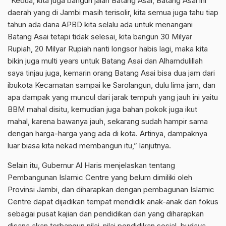
“Kedua, kita juga bangun jalan Batang Asai, Batang Asai ini
daerah yang di Jambi masih terisolir, kita semua juga tahu tiap
tahun ada dana APBD kita selalu ada untuk menangani
Batang Asai tetapi tidak selesai, kita bangun 30 Milyar
Rupiah, 20 Milyar Rupiah nanti longsor habis lagi, maka kita
bikin juga multi years untuk Batang Asai dan Alhamdulillah
saya tinjau juga, kemarin orang Batang Asai bisa dua jam dari
ibukota Kecamatan sampai ke Sarolangun, dulu lima jam, dan
apa dampak yang muncul dari jarak tempuh yang jauh ini yaitu
BBM mahal disitu, kemudian juga bahan pokok juga ikut
mahal, karena bawanya jauh, sekarang sudah hampir sama
dengan harga-harga yang ada di kota. Artinya, dampaknya
luar biasa kita nekad membangun itu,” lanjutnya.
Selain itu, Gubernur Al Haris menjelaskan tentang
Pembangunan Islamic Centre yang belum dimiliki oleh
Provinsi Jambi, dan diharapkan dengan pembagunan Islamic
Centre dapat dijadikan tempat mendidik anak-anak dan fokus
sebagai pusat kajian dan pendidikan dan yang diharapkan
disana akan terbangun nilai-nilai pendidikan sosial, budaya.