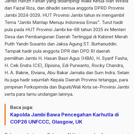
Jambi Hafizh Fattah yang didampingi Wakil Ketua Ivan Wirata
dan Faizal Riza, dan dihadiri semua anggota DPRD Provinsi
Jambi 2024-2029. HUT Provinsi Jambi tahun ini mengambil
Tema “Jambi Mantap Menuju Indonesia Emas”. Turut hadir
pula pada HUT Provinsi Jambi ke-68 tahun 2025 ini Menteri
Desa dan Pembangunan Daerah Tertinggal di Kabinet Merah
Putih Yandri Susanto dan Jaksa Agung ST. Burhanuddin.
Tampak hadir pula anggota DPR dan DPD RI daerah
pemilihan Jambi H. Hasan Basri Agus (HBA), H. Syarif Fasha,
H. Cek Endra (CE), Elpisina, Edi Purwanto, Rocky Chandra,
H. A. Bakrie, Elviana, Abu Bakar Jamalia dan Sum Indra. Selain
itu juga hadir sejumlah Kepala Daerah Provinsi tetangga, para
pimpinan Forkopimda dan Bupati/Wali Kota se-Provinsi Jambi
serta para tamu undangan lainnya.
Baca juga:
Kapolda Jambi Bawa Pencegahan Karhutla di
COP26 UNFCCC, Glasgow, UK