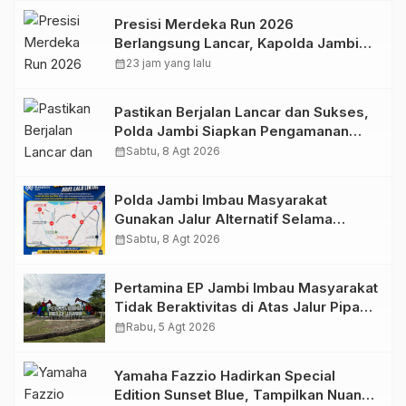
Presisi Merdeka Run 2026
Berlangsung Lancar, Kapolda Jambi
Ucapkan Terimakasih dan Apresiasi
calendar_month
23 jam yang lalu
Dukungan Masyarakat
Pastikan Berjalan Lancar dan Sukses,
Polda Jambi Siapkan Pengamanan
Berlapis untuk 8.750 Pelari, 1.848
calendar_month
Sabtu, 8 Agt 2026
Personel Kawal Presisi Merdeka Run
Polda Jambi Imbau Masyarakat
Gunakan Jalur Alternatif Selama
Pelaksanaan Presisi Merdeka Run
calendar_month
Sabtu, 8 Agt 2026
2026
Pertamina EP Jambi Imbau Masyarakat
Tidak Beraktivitas di Atas Jalur Pipa
Migas Demi Keselamatan Bersama
calendar_month
Rabu, 5 Agt 2026
Yamaha Fazzio Hadirkan Special
Edition Sunset Blue, Tampilkan Nuansa