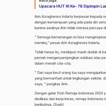
Baca juga:
Upacara HUT RI Ke- 78 Dipimpin L
Arin Azraghevira Indarta berpesan kepada se
dengan kemampuan yang ada pada diri sendi
karena awalnya Arin tidak merasa percaya d
“ Semoga kemenangan ini bisa menginspirasi
mereka,” pesan Arin Azraghevira Indarta.
Tidak hanya itu, meskipun masih duduk di ba
pernah mengenyampingkan edukasi atau pen
dalam meraih cita-cita.
“ Dari saya kecil orang tua saya mengajark
yang bermanfaat untuk lingkungan sekitar,
saya, “ pungkas Arin.
Dengan gelar Putri Remaja Indonesia 2024 ya
dedikasi dan kerja keras, remaja Indonesia
berikutnya. (Syah)