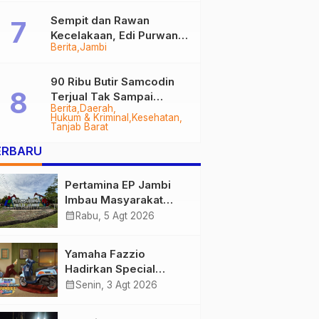
Sempit dan Rawan
Kecelakaan, Edi Purwanto
Berita
Jambi
Targetkan Jalan Lintas
Tungkal-Jambi Mulus di
2028
90 Ribu Butir Samcodin
Terjual Tak Sampai
Berita
Daerah
Setahun, Indra Safari
Hukum & Kriminal
Kesehatan
Desak Audit Menyeluruh
Tanjab Barat
ERBARU
Pertamina EP Jambi
Imbau Masyarakat
Tidak Beraktivitas di
calendar_month
Rabu, 5 Agt 2026
Atas Jalur Pipa Migas
Demi Keselamatan
Yamaha Fazzio
Bersama
Hadirkan Special
Edition Sunset Blue,
calendar_month
Senin, 3 Agt 2026
Tampilkan Nuansa
Retro Summer yang