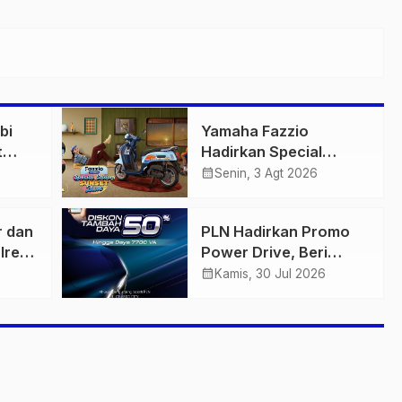
bi
Yamaha Fazzio
t
Hadirkan Special
 di
Edition Sunset Blue,
calendar_month
Senin, 3 Agt 2026
igas
Tampilkan Nuansa
n
Retro Summer yang
r dan
PLN Hadirkan Promo
Semakin Skena
lres
Power Drive, Beri
ankan
Diskon Tambah Daya
calendar_month
Kamis, 30 Jul 2026
n
50% di Ajang GIIAS
2026