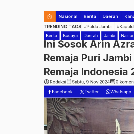
home
Nasional
Berita
Daerah
Kan
TRENDING TAGS
#Polda Jambi
#Kapold
Berita
Budaya
Daerah
Jambi
Nasion
Ini Sosok Arin Azr
Remaja Puri Jambi 
Remaja Indonesia
account_circle
calendar_month
comment
Redaksi
Sabtu, 9 Nov 2024
0 komen
Facebook
Twitter
Whatsapp