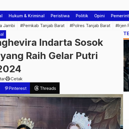
al
Hukum & Kriminal
Peristiwa
Politik
Opini
Pemerin
a Jambi
#Pemkab Tanjab Barat
#Polres Tanjab Barat
#Irjen
T
al
aghevira Indarta Sosok
yang Raih Gelar Putri
 2024
print
tar
Cetak
Pinterest
Threads