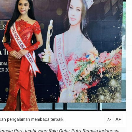
text_increase
atkan pengalaman membaca terbaik.
text_decrease
Remaja Puri Jambi yang Raih Gelar Putri Remaja Indonesia