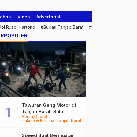
tahan
Video
Advertorial
 Pol Rusdi Hartono
#Bupati Tanjab Barat
#Pemprov Jambi
#Di
ERPOPULER
Tawuran Geng Motor di
Tanjab Barat, Satu
Berita
Daerah
Remaja Kritis Dibacok, 3
Hukum & Kriminal
Tanjab Barat
Pelaku Ditangkap
Speed Boat Bermuatan