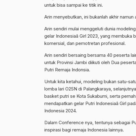
untuk bisa sampai ke titik ini.
Arin menyebutkan, ini bukanlah akhir namun 
Arin sendiri mulai menggeluti dunia modeling
gelar Indonesiaâ Girl 2023, yang membuka ba
komersial, dan pemotretan profesional.
Arin sendiri bersaing bersama 40 peserta la
untuk Provinsi Jambi diikuti oleh Dua pesert
Putri Remaja Indonsia.
Untuk kita ketahui, modeling bukan satu-sat
lomba lari O2SN di Palangkaraya, selanjutnya
basket putri se Kota Sukabumi, serta pern
mendapatkan gelar Putri Indonesiaâ Girl pad
Indonesia 2024.
Dalam Conference nya, tentunya sebagai Put
inspirasi bagi remaja Indonesia lainnya.