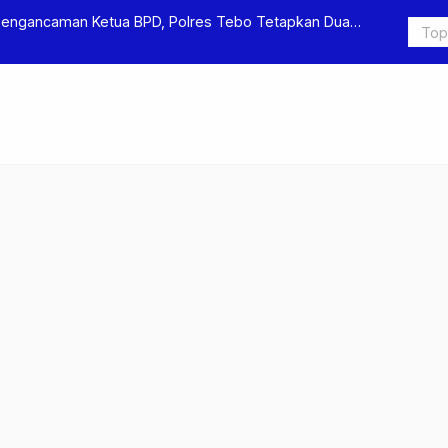
Ungkap Kasus Pengeroyokan dan Penganiayaan, Dua Pelaku
 di Sumay Ditahan