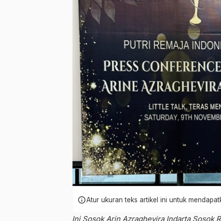
info
Atur ukuran teks artikel ini untuk mendap
Ini Sosok Arin Azraghevira Indarta Sosok 