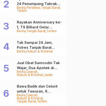
24 Penumpang Tabrak
Berita
Peristiwa
Tanjab Barat
Togok di Kuala Tungkal,
Terkini
Kapten Sempat Hilang
Rayakan Anniversary ke-
1, TS Billiard Gelar
Berita
Tanjab Barat
Terkini
Turnamen 9 Ball
Berhadiah Rp50,8 Juta
Tak Sampai 24 Jam,
Polres Tanjab Barat
Berita
Hukum & Kriminal
Ringkus Komplotan
Curanmor di Kuala
Tungkal
Jual Obat Samcodin Tak
Wajar, Dua Apotek di
Berita
Daerah
Tanjab Barat Disegel
Hukum & Kriminal
Jambi
BPOM!
Bawa Badik dan Celurit
untuk Tawuran, 9
Berita
Daerah
Anggota Geng Motor di
Hukum & Kriminal
Tanjab Barat Diringkus
Tanjab Barat
Terkini