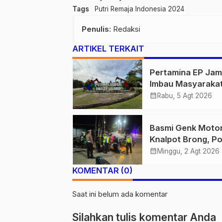
Tags
Putri Remaja Indonesia 2024
Penulis
: Redaksi
ARTIKEL TERKAIT
Pertamina EP Jam
Imbau Masyaraka
Tidak Beraktivitas
calendar_month
Rabu, 5 Agt 2026
Atas Jalur Pipa M
Demi Keselamata
Basmi Genk Moto
Bersama
Knalpot Brong, Po
Tanjab Barat Am
calendar_month
Minggu, 2 Agt 2026
Belasan Kendaraa
KOMENTAR (0)
Saat ini belum ada komentar
Silahkan tulis komentar Anda