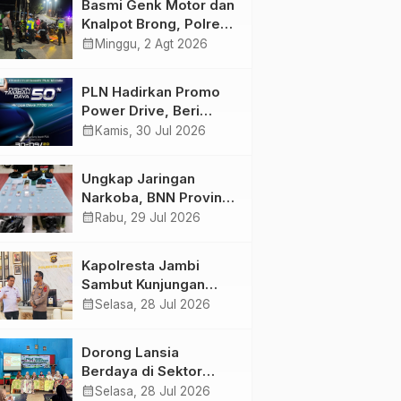
Basmi Genk Motor dan
Semakin Skena
Knalpot Brong, Polres
Tanjab Barat Amankan
calendar_month
Minggu, 2 Agt 2026
Belasan Kendaraan
PLN Hadirkan Promo
Power Drive, Beri
Diskon Tambah Daya
calendar_month
Kamis, 30 Jul 2026
50% di Ajang GIIAS
2026
Ungkap Jaringan
Narkoba, BNN Provinsi
Jambi dan Bea Cukai
calendar_month
Rabu, 29 Jul 2026
Amankan Sembilan
Pelaku beserta 766
Kapolresta Jambi
Butir Ekstasi dan 146
Sambut Kunjungan
Gram Sabu
Ketua dan Pengurus
calendar_month
Selasa, 28 Jul 2026
PWI Kota Jambi
Perkuat Sinergi dan
Dorong Lansia
Kolaborasi
Berdaya di Sektor
Hijau, Pertamina EP
calendar_month
Selasa, 28 Jul 2026