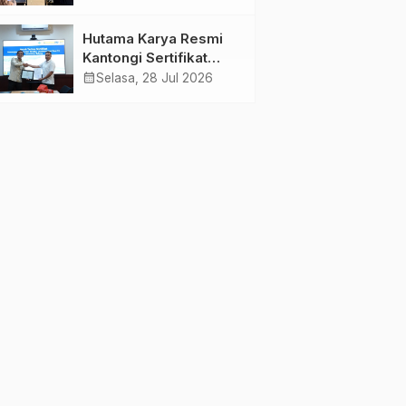
Jambi Gagas
Lansiapreneur Batik
Hutama Karya Resmi
Eco-Print
Kantongi Sertifikat
Persetujuan Laik
calendar_month
Selasa, 28 Jul 2026
Fungsi Struktur
Jembatan Musi V Tol
Palembang–Betung