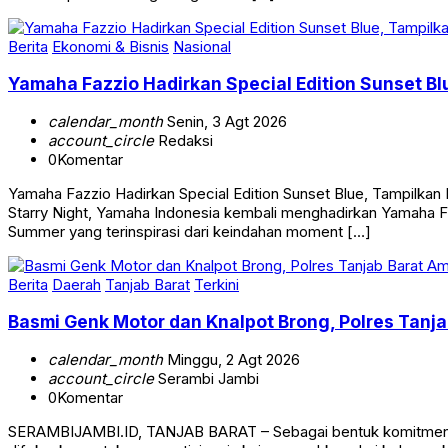
Berita
Ekonomi & Bisnis
Nasional
Yamaha Fazzio Hadirkan Special Edition Sunset 
calendar_month
Senin, 3 Agt 2026
account_circle
Redaksi
0
Komentar
Yamaha Fazzio Hadirkan Special Edition Sunset Blue, Tampilk
Starry Night, Yamaha Indonesia kembali menghadirkan Yamaha Faz
Summer yang terinspirasi dari keindahan moment […]
Berita
Daerah
Tanjab Barat
Terkini
Basmi Genk Motor dan Knalpot Brong, Polres Tan
calendar_month
Minggu, 2 Agt 2026
account_circle
Serambi Jambi
0
Komentar
SERAMBIJAMBI.ID, TANJAB BARAT – Sebagai bentuk komitmen da