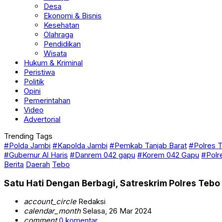
Desa
Ekonomi & Bisnis
Kesehatan
Olahraga
Pendidikan
Wisata
Hukum & Kriminal
Peristiwa
Politik
Opini
Pemerintahan
Video
Advertorial
Trending Tags
#Polda Jambi
#Kapolda Jambi
#Pemkab Tanjab Barat
#Polres T
#Gubernur Al Haris
#Danrem 042 gapu
#Korem 042 Gapu
#Polr
Berita
Daerah
Tebo
Satu Hati Dengan Berbagi, Satreskrim Polres Teb
account_circle
Redaksi
calendar_month
Selasa, 26 Mar 2024
comment
0 komentar