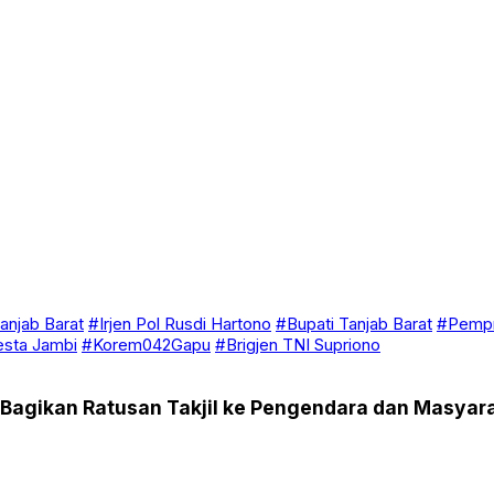
anjab Barat
#Irjen Pol Rusdi Hartono
#Bupati Tanjab Barat
#Pempr
esta Jambi
#Korem042Gapu
#Brigjen TNI Supriono
o Bagikan Ratusan Takjil ke Pengendara dan Masyar