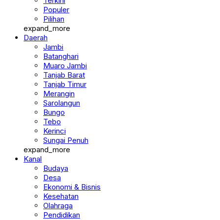
Terkini
Populer
Pilihan
expand_more
Daerah
Jambi
Batanghari
Muaro Jambi
Tanjab Barat
Tanjab Timur
Merangin
Sarolangun
Bungo
Tebo
Kerinci
Sungai Penuh
expand_more
Kanal
Budaya
Desa
Ekonomi & Bisnis
Kesehatan
Olahraga
Pendidikan