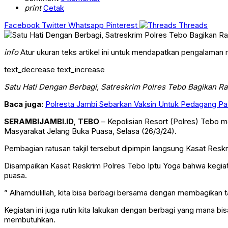
print
Cetak
Facebook
Twitter
Whatsapp
Pinterest
Threads
info
Atur ukuran teks artikel ini untuk mendapatkan pengalaman
text_decrease
text_increase
Satu Hati Dengan Berbagi, Satreskrim Polres Tebo Bagikan Ra
Baca juga:
Polresta Jambi Sebarkan Vaksin Untuk Pedagang P
SERAMBIJAMBI.ID, TEBO
– Kepolisian Resort (Polres) Tebo me
Masyarakat Jelang Buka Puasa, Selasa (26/3/24).
Pembagian ratusan takjil tersebut dipimpin langsung Kasat Reskri
Disampaikan Kasat Reskrim Polres Tebo Iptu Yoga bahwa kegiat
puasa.
” Alhamdulillah, kita bisa berbagi bersama dengan membagikan t
Kegiatan ini juga rutin kita lakukan dengan berbagi yang mana 
membutuhkan.