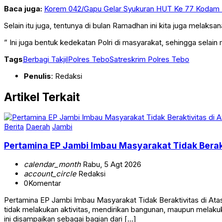
Baca juga:
Korem 042/Gapu Gelar Syukuran HUT Ke 77 Kodam II
Selain itu juga, tentunya di bulan Ramadhan ini kita juga melaksa
” Ini juga bentuk kedekatan Polri di masyarakat, sehingga selai
Tags
Berbagi Takjil
Polres Tebo
Satreskrim Polres Tebo
Penulis
: Redaksi
Artikel Terkait
Berita
Daerah
Jambi
Pertamina EP Jambi Imbau Masyarakat Tidak Berak
calendar_month
Rabu, 5 Agt 2026
account_circle
Redaksi
0
Komentar
Pertamina EP Jambi Imbau Masyarakat Tidak Beraktivitas di 
tidak melakukan aktivitas, mendirikan bangunan, maupun melakuk
ini disampaikan sebagai bagian dari […]