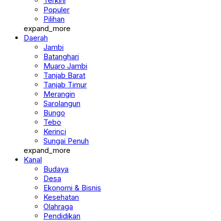
Terkini
Populer
Pilihan
expand_more
Daerah
Jambi
Batanghari
Muaro Jambi
Tanjab Barat
Tanjab Timur
Merangin
Sarolangun
Bungo
Tebo
Kerinci
Sungai Penuh
expand_more
Kanal
Budaya
Desa
Ekonomi & Bisnis
Kesehatan
Olahraga
Pendidikan