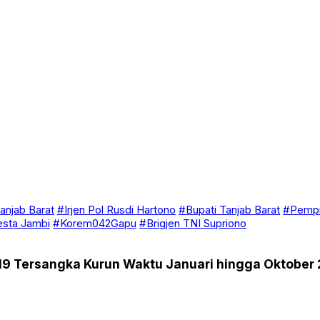
anjab Barat
#Irjen Pol Rusdi Hartono
#Bupati Tanjab Barat
#Pempr
esta Jambi
#Korem042Gapu
#Brigjen TNI Supriono
 19 Tersangka Kurun Waktu Januari hingga Oktober