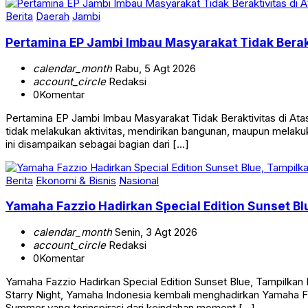
Berita
Daerah
Jambi
Pertamina EP Jambi Imbau Masyarakat Tidak Berak
calendar_month
Rabu, 5 Agt 2026
account_circle
Redaksi
0
Komentar
Pertamina EP Jambi Imbau Masyarakat Tidak Beraktivitas di 
tidak melakukan aktivitas, mendirikan bangunan, maupun melakuk
ini disampaikan sebagai bagian dari […]
Berita
Ekonomi & Bisnis
Nasional
Yamaha Fazzio Hadirkan Special Edition Sunset 
calendar_month
Senin, 3 Agt 2026
account_circle
Redaksi
0
Komentar
Yamaha Fazzio Hadirkan Special Edition Sunset Blue, Tampilk
Starry Night, Yamaha Indonesia kembali menghadirkan Yamaha Faz
Summer yang terinspirasi dari keindahan moment […]