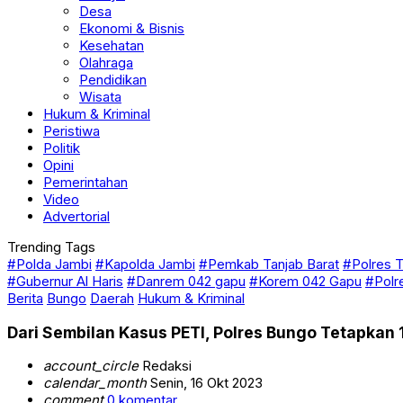
Desa
Ekonomi & Bisnis
Kesehatan
Olahraga
Pendidikan
Wisata
Hukum & Kriminal
Peristiwa
Politik
Opini
Pemerintahan
Video
Advertorial
Trending Tags
#Polda Jambi
#Kapolda Jambi
#Pemkab Tanjab Barat
#Polres T
#Gubernur Al Haris
#Danrem 042 gapu
#Korem 042 Gapu
#Polr
Berita
Bungo
Daerah
Hukum & Kriminal
Dari Sembilan Kasus PETI, Polres Bungo Tetapkan
account_circle
Redaksi
calendar_month
Senin, 16 Okt 2023
comment
0 komentar