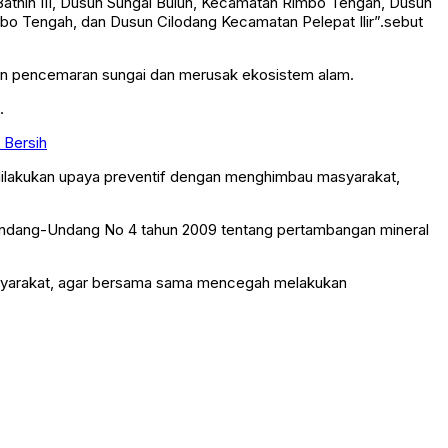
n Bathin III, Dusun Sungai Buluh, Kecamatan Rimbo Tengah, Dusun
o Tengah, dan Dusun Cilodang Kecamatan Pelepat Ilir”.sebut
tkan pencemaran sungai dan merusak ekosistem alam.
.
 Bersih
ga dilakukan upaya preventif dengan menghimbau masyarakat,
s Undang-Undang No 4 tahun 2009 tentang pertambangan mineral
masyarakat, agar bersama sama mencegah melakukan