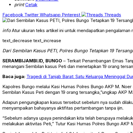
print
Cetak
Facebook
Twitter
Whatsapp
Pinterest
Threads
info
Atur ukuran teks artikel ini untuk mendapatkan pengalaman
text_decrease
text_increase
Dari Sembilan Kasus PETI, Polres Bungo Tetapkan 19 Tersang
SERAMBIJAMBI.ID, BUNGO
– Terkait Penambangan Emas Tanpa I
menangani Sembilan kasus Peti dan menetapkan 19 orang tersa
Baca juga:
Tragedi di Tanjab Barat: Satu Keluarga Meninggal D
Kapolres Bungo melalui Kasi Humas Polres Bungo AKP M. Noer s
Sembilan Kasus Peti dengan 19 orang tersangka,”ungkap AKP M.
Adapun pengungkapan kasus tersebut sebelum nya sudah dilak
menyampaikan bahayanya aktifitas pertambangan tanpa ijin.
“Sebelum adanya upaya penindakan kita telah berupaya melaku
melakukan aktivitas Peti,” Tutur Kasi Humas Polres Bungo AKP 