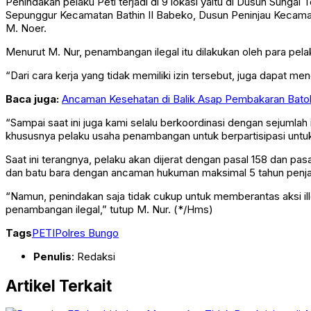
Penindakan pelaku Peti terjadi di 9 lokasi yaitu di Dusun Sunga
Sepunggur Kecamatan Bathin II Babeko, Dusun Peninjau Kecamat
M. Noer.
Menurut M. Nur, penambangan ilegal itu dilakukan oleh para pe
“Dari cara kerja yang tidak memiliki izin tersebut, juga dapat 
Baca juga:
Ancaman Kesehatan di Balik Asap Pembakaran Batok
“Sampai saat ini juga kami selalu berkoordinasi dengan sejumla
khususnya pelaku usaha penambangan untuk berpartisipasi untu
Saat ini terangnya, pelaku akan dijerat dengan pasal 158 dan
dan batu bara dengan ancaman hukuman maksimal 5 tahun penjara
“Namun, penindakan saja tidak cukup untuk memberantas aksi 
penambangan ilegal,” tutup M. Nur. (*/Hms)
Tags
PETI
Polres Bungo
Penulis
: Redaksi
Artikel Terkait