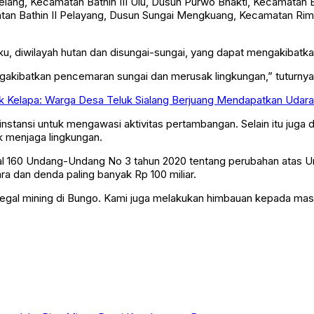
i Telang, Kecamatan Bathin III Ulu, Dusun Purwo Bhakti, Kecamata
an Bathin II Pelayang, Dusun Sungai Mengkuang, Kecamatan Rimb
laku, diwilayah hutan dan disungai-sungai, yang dapat mengakiba
mengakibatkan pencemaran sungai dan merusak lingkungan,” tuturnya
 Kelapa: Warga Desa Teluk Sialang Berjuang Mendapatkan Udara
h instansi untuk mengawasi aktivitas pertambangan. Selain itu ju
k menjaga lingkungan.
 pasal 160 Undang-Undang No 3 tahun 2020 tentang perubahan ata
 dan denda paling banyak Rp 100 miliar.
illegal mining di Bungo. Kami juga melakukan himbauan kepada 