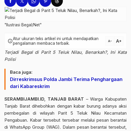
"Ilustrasi Begal/Net"
Atur ukuran teks artikel ini untuk mendapatkan
text_increase
info
text_decrease
pengalaman membaca terbaik.
Terjadi Begal di Parit 5 Teluk Nilau, Benarkah?, Ini Kata
Polisi
Baca juga:
Dirreskrimsus Polda Jambi Terima Penghargaan
dari Kabareskrim
SERAMBIJAMBI.ID, TANJAB BARAT
– Warga Kabupaten
Tanjab Barat dihebohkan dengan kabar burung adanya aksi
pembegalan di wilayah Parit 5
Teluk Nilau
Kecamatan
Pengabuan. Kabar tersebut tersebar melalui pesan berantai
di WhatsApp Group (WAG). Dalam pesan berantai tersebut,