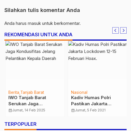
Silahkan tulis komentar Anda
Anda harus
masuk
untuk berkomentar.
REKOMENDASI UNTUK ANDA
Berita
Tanjab Barat
Nasional
IWO Tanjab Barat
Kadiv Humas Polri
Serukan Jaga
Pastikan Jakarta
Kondusifitas Jelang
Lockdown 12-15
calendar_month
Jumat, 14 Feb 2025
calendar_month
Jumat, 5 Feb 2021
Pelantikan Kepala
Februari Hoax.
Daerah
TERPOPULER