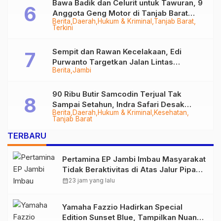
Bawa Badik dan Celurit untuk Tawuran, 9
Anggota Geng Motor di Tanjab Barat
Berita
Daerah
Hukum & Kriminal
Tanjab Barat
Diringkus
Terkini
Sempit dan Rawan Kecelakaan, Edi
Purwanto Targetkan Jalan Lintas
Berita
Jambi
Tungkal-Jambi Mulus di 2028
90 Ribu Butir Samcodin Terjual Tak
Sampai Setahun, Indra Safari Desak
Berita
Daerah
Hukum & Kriminal
Kesehatan
Audit Menyeluruh
Tanjab Barat
TERBARU
Pertamina EP Jambi Imbau Masyarakat
Tidak Beraktivitas di Atas Jalur Pipa
Migas Demi Keselamatan Bersama
calendar_month
23 jam yang lalu
Yamaha Fazzio Hadirkan Special
Edition Sunset Blue, Tampilkan Nuansa