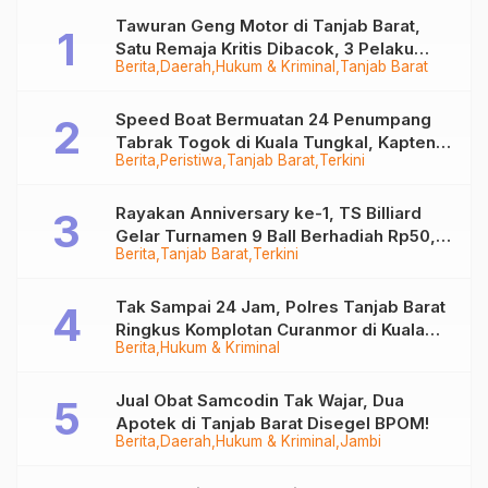
Tawuran Geng Motor di Tanjab Barat,
Satu Remaja Kritis Dibacok, 3 Pelaku
Berita
Daerah
Hukum & Kriminal
Tanjab Barat
Ditangkap
Speed Boat Bermuatan 24 Penumpang
Tabrak Togok di Kuala Tungkal, Kapten
Berita
Peristiwa
Tanjab Barat
Terkini
Sempat Hilang
Rayakan Anniversary ke-1, TS Billiard
Gelar Turnamen 9 Ball Berhadiah Rp50,8
Berita
Tanjab Barat
Terkini
Juta
Tak Sampai 24 Jam, Polres Tanjab Barat
Ringkus Komplotan Curanmor di Kuala
Berita
Hukum & Kriminal
Tungkal
Jual Obat Samcodin Tak Wajar, Dua
Apotek di Tanjab Barat Disegel BPOM!
Berita
Daerah
Hukum & Kriminal
Jambi