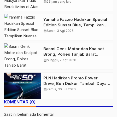
Atas Jalur Pipa Migas Demi
calendar_month
23 jam yang lalu
Keselamatan Bersama
Yamaha Fazzio Hadirkan Special
Edition Sunset Blue, Tampilkan
Nuansa Retro Summer yang
calendar_month
Senin, 3 Agt 2026
Semakin Skena
Basmi Genk Motor dan Knalpot
Brong, Polres Tanjab Barat
Amankan Belasan Kendaraan
calendar_month
Minggu, 2 Agt 2026
PLN Hadirkan Promo Power
Drive, Beri Diskon Tambah Daya
50% di Ajang GIIAS 2026
calendar_month
Kamis, 30 Jul 2026
KOMENTAR (0)
Saat ini belum ada komentar