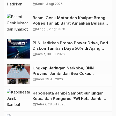
Retro Summer yang Semakin Skena
calendar_month
Senin, 3 Agt 2026
Basmi Genk Motor dan Knalpot Brong,
Polres Tanjab Barat Amankan Belasan
Kendaraan
calendar_month
Minggu, 2 Agt 2026
PLN Hadirkan Promo Power Drive, Beri
Diskon Tambah Daya 50% di Ajang
GIIAS 2026
calendar_month
Kamis, 30 Jul 2026
Ungkap Jaringan Narkoba, BNN
Provinsi Jambi dan Bea Cukai
Amankan Sembilan Pelaku beserta
calendar_month
Rabu, 29 Jul 2026
766 Butir Ekstasi dan 146 Gram Sabu
Kapolresta Jambi Sambut Kunjungan
Ketua dan Pengurus PWI Kota Jambi
Perkuat Sinergi dan Kolaborasi
calendar_month
Selasa, 28 Jul 2026