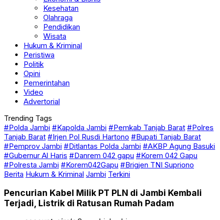
Kesehatan
Olahraga
Pendidikan
Wisata
Hukum & Kriminal
Peristiwa
Politik
Opini
Pemerintahan
Video
Advertorial
Trending Tags
#Polda Jambi
#Kapolda Jambi
#Pemkab Tanjab Barat
#Polres
Tanjab Barat
#Irjen Pol Rusdi Hartono
#Bupati Tanjab Barat
#Pemprov Jambi
#Ditlantas Polda Jambi
#AKBP Agung Basuki
#Gubernur Al Haris
#Danrem 042 gapu
#Korem 042 Gapu
#Polresta Jambi
#Korem042Gapu
#Brigjen TNI Supriono
Berita
Hukum & Kriminal
Jambi
Terkini
Pencurian Kabel Milik PT PLN di Jambi Kembali
Terjadi, Listrik di Ratusan Rumah Padam