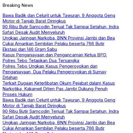
Breaking News
Bawa Badik dan Celurit untuk Tawuran, 9 Anggota Geng
Motor di Tanjab Barat Diringkus
90 Ribu Butir Samcodin Terjual Tak Sampai Setahun, Indra
Safari Desak Audit Menyeluruh
Ungkap Jaringan Narkoba, BNN Provinsi Jambi dan Bea
Cukai Amankan Sembilan Pelaku beserta 766 Butir
Ekstasi dan 146 Gram Sabu
Kasus Penganiayaan dan Pengancaman Ketua BPD,
Polres Tebo Tetapkan Dua Tersangka
Polres Tebo Ungkap Kasus Pengeroyokan dan
Penganiayaan, Dua Pelaku Pengeroyokan di Sumay
Ditahan
Terkait Dugaan Keterlibatan Okum Pejabat dalam Kasus
Narkotika, Kakanwil Ditjen Pas Jambi Dukung Penuh
Proses Hukum
Bawa Badik dan Celurit untuk Tawuran, 9 Anggota Geng
Motor di Tanjab Barat Diringkus
90 Ribu Butir Samcodin Terjual Tak Sampai Setahun, Indra
Safari Desak Audit Menyeluruh
Ungkap Jaringan Narkoba, BNN Provinsi Jambi dan Bea
Cukai Amankan Sembilan Pelaku beserta 766 Butir