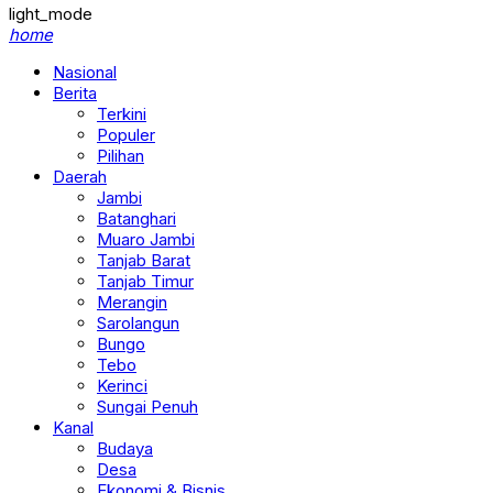
light_mode
home
Nasional
Berita
Terkini
Populer
Pilihan
Daerah
Jambi
Batanghari
Muaro Jambi
Tanjab Barat
Tanjab Timur
Merangin
Sarolangun
Bungo
Tebo
Kerinci
Sungai Penuh
Kanal
Budaya
Desa
Ekonomi & Bisnis