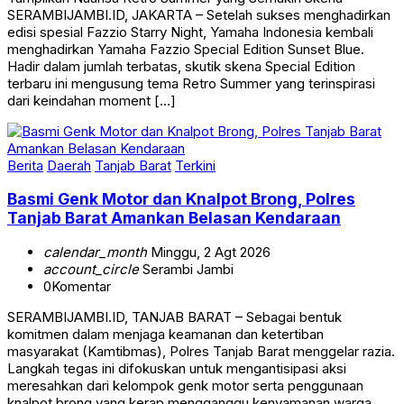
SERAMBIJAMBI.ID, JAKARTA – Setelah sukses menghadirkan
edisi spesial Fazzio Starry Night, Yamaha Indonesia kembali
menghadirkan Yamaha Fazzio Special Edition Sunset Blue.
Hadir dalam jumlah terbatas, skutik skena Special Edition
terbaru ini mengusung tema Retro Summer yang terinspirasi
dari keindahan moment […]
Berita
Daerah
Tanjab Barat
Terkini
Basmi Genk Motor dan Knalpot Brong, Polres
Tanjab Barat Amankan Belasan Kendaraan
calendar_month
Minggu, 2 Agt 2026
account_circle
Serambi Jambi
0
Komentar
SERAMBIJAMBI.ID, TANJAB BARAT – Sebagai bentuk
komitmen dalam menjaga keamanan dan ketertiban
masyarakat (Kamtibmas), Polres Tanjab Barat menggelar razia.
Langkah tegas ini difokuskan untuk mengantisipasi aksi
meresahkan dari kelompok genk motor serta penggunaan
knalpot brong yang kerap mengganggu kenyamanan warga,