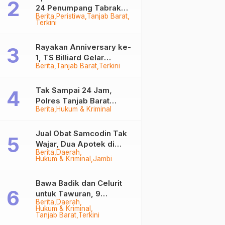
24 Penumpang Tabrak
Berita
Peristiwa
Tanjab Barat
Togok di Kuala Tungkal,
Terkini
Kapten Sempat Hilang
Rayakan Anniversary ke-
1, TS Billiard Gelar
Berita
Tanjab Barat
Terkini
Turnamen 9 Ball
Berhadiah Rp50,8 Juta
Tak Sampai 24 Jam,
Polres Tanjab Barat
Berita
Hukum & Kriminal
Ringkus Komplotan
Curanmor di Kuala
Tungkal
Jual Obat Samcodin Tak
Wajar, Dua Apotek di
Berita
Daerah
Tanjab Barat Disegel
Hukum & Kriminal
Jambi
BPOM!
Bawa Badik dan Celurit
untuk Tawuran, 9
Berita
Daerah
Anggota Geng Motor di
Hukum & Kriminal
Tanjab Barat Diringkus
Tanjab Barat
Terkini