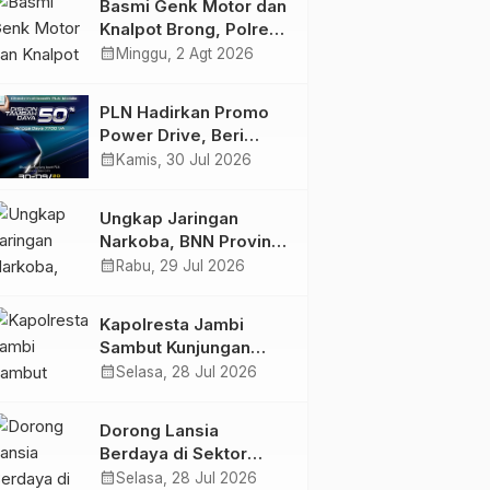
Basmi Genk Motor dan
Semakin Skena
Knalpot Brong, Polres
Tanjab Barat Amankan
calendar_month
Minggu, 2 Agt 2026
Belasan Kendaraan
PLN Hadirkan Promo
Power Drive, Beri
Diskon Tambah Daya
calendar_month
Kamis, 30 Jul 2026
50% di Ajang GIIAS
2026
Ungkap Jaringan
Narkoba, BNN Provinsi
Jambi dan Bea Cukai
calendar_month
Rabu, 29 Jul 2026
Amankan Sembilan
Pelaku beserta 766
Kapolresta Jambi
Butir Ekstasi dan 146
Sambut Kunjungan
Gram Sabu
Ketua dan Pengurus
calendar_month
Selasa, 28 Jul 2026
PWI Kota Jambi
Perkuat Sinergi dan
Dorong Lansia
Kolaborasi
Berdaya di Sektor
Hijau, Pertamina EP
calendar_month
Selasa, 28 Jul 2026