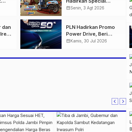
t
Hadirkan Special
 di
Edition Sunset Blue,
calendar_month
Senin, 3 Agt 2026
igas
Tampilkan Nuansa
n
Retro Summer yang
r dan
PLN Hadirkan Promo
Semakin Skena
lres
Power Drive, Beri
ankan
Diskon Tambah Daya
calendar_month
Kamis, 30 Jul 2026
n
50% di Ajang GIIAS
2026