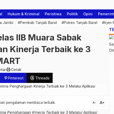
al
Hukum & Kriminal
Peristiwa
Politik
Opini
Pemerin
a Jambi
#Pemkab Tanjab Barat
#Polres Tanjab Barat
#Irjen
T
elas IIB Muara Sabak
n Kinerja Terbaik ke 3
SMART
print
tar
Cetak
Pinterest
Threads
text_increase
atkan pengalaman membaca terbaik.
text_decrease
ima Penghargaan Kinerja Terbaik ke 3 Melalui Aplikasi