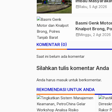
Imbau Masyaraka
Tidak Beraktivitas
calendar_month
Rabu, 5 Agt 2026
Atas Jalur Pipa M
Demi Keselamata
Basmi Genk Moto
Bersama
Knalpot Brong, Po
Tanjab Barat Am
calendar_month
Minggu, 2 Agt 2026
Belasan Kendaraa
KOMENTAR (0)
Saat ini belum ada komentar
Silahkan tulis komentar Anda
Anda harus
masuk
untuk berkomentar.
REKOMENDASI UNTUK ANDA