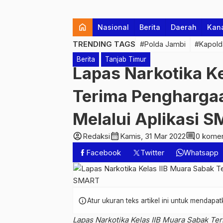
home
Nasional
Berita
Daerah
Kan
TRENDING TAGS
#Polda Jambi
#Kapold
Berita
Tanjab Timur
Lapas Narkotika K
Terima Penghargaa
Melalui Aplikasi 
account_circle
calendar_month
comment
Redaksi
Kamis, 31 Mar 2022
0 komen
Facebook
Twitter
Whatsapp
info
Atur ukuran teks artikel ini untuk mendap
Lapas Narkotika Kelas IIB Muara Sabak Ter