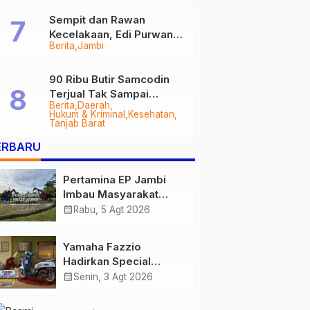
Sempit dan Rawan
Kecelakaan, Edi Purwanto
Berita
Jambi
Targetkan Jalan Lintas
Tungkal-Jambi Mulus di
2028
90 Ribu Butir Samcodin
Terjual Tak Sampai
Berita
Daerah
Setahun, Indra Safari
Hukum & Kriminal
Kesehatan
Desak Audit Menyeluruh
Tanjab Barat
ERBARU
Pertamina EP Jambi
Imbau Masyarakat
Tidak Beraktivitas di
calendar_month
Rabu, 5 Agt 2026
Atas Jalur Pipa Migas
Demi Keselamatan
Yamaha Fazzio
Bersama
Hadirkan Special
Edition Sunset Blue,
calendar_month
Senin, 3 Agt 2026
Tampilkan Nuansa
Retro Summer yang