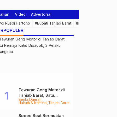
tahan
Video
Advertorial
 Pol Rusdi Hartono
#Bupati Tanjab Barat
#Pemprov Jambi
#Di
ERPOPULER
Tawuran Geng Motor di
Tanjab Barat, Satu
Berita
Daerah
Remaja Kritis Dibacok, 3
Hukum & Kriminal
Tanjab Barat
Pelaku Ditangkap
Speed Boat Bermuatan