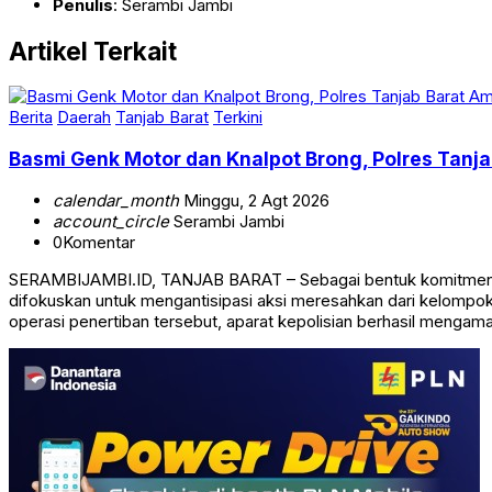
Penulis
: Serambi Jambi
Artikel Terkait
Berita
Daerah
Tanjab Barat
Terkini
Basmi Genk Motor dan Knalpot Brong, Polres Tan
calendar_month
Minggu, 2 Agt 2026
account_circle
Serambi Jambi
0
Komentar
SERAMBIJAMBI.ID, TANJAB BARAT – Sebagai bentuk komitmen da
difokuskan untuk mengantisipasi aksi meresahkan dari kelomp
operasi penertiban tersebut, aparat kepolisian berhasil mengam