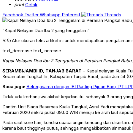
print
Cetak
Facebook
Twitter
Whatsapp
Pinterest
Threads
“Kapal Nelayan Doa Ibu 2 yang tenggelam”
info
Atur ukuran teks artikel ini untuk mendapatkan pengalaman
text_decrease
text_increase
Kapal Nelayan Doa Ibu 2 Tenggelam di Perairan Pangkal Babu
SERAMBIJAMBI.ID, TANJAB BARAT
– Kapal nelayan Kuala Tu
Kecamatan Tungkal Ilir, Kabupaten Tanjab Barat, pada Jum’at (07
Baca juga:
Bekerjasama dengan IBI Ranting Pijoan Baru, PT LP
Tidak ada korban jiwa akibat kejadian itu, sebanyak 3 orang yan
Dantim Unit Siaga Basarnas Kuala Tungkal, Asrul Yadi mengataka
Februari 2020 sekira pukul 09.00 WIB menuju ke arah laut seputar
Pada saat sore hari, kondisi cuaca angin kencang dan disertai o
karena baut tingginya putus, sehingga mengakibatkan air masuk