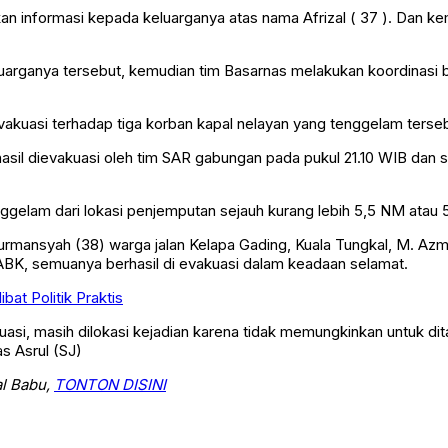
n informasi kepada keluarganya atas nama Afrizal ( 37 ). Dan k
luarganya tersebut, kemudian tim Basarnas melakukan koordinasi 
akuasi terhadap tiga korban kapal nelayan yang tenggelam terse
asil dievakuasi oleh tim SAR gabungan pada pukul 21.10 WIB dan s
elam dari lokasi penjemputan sejauh kurang lebih 5,5 NM atau 5,5
rmansyah (38) warga jalan Kelapa Gading, Kuala Tungkal, M. Azmi
n ABK, semuanya berhasil di evakuasi dalam keadaan selamat.
bat Politik Praktis
asi, masih dilokasi kejadian karena tidak memungkinkan untuk di
s Asrul (SJ)
al Babu,
TONTON DISINI