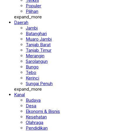
Terkini
Populer
Pilihan
expand_more
Daerah
Jambi
Batanghari
Muaro Jambi
Tanjab Barat
Tanjab Timur
Merangin
Sarolangun
Bungo
Tebo
Kerinci
Sungai Penuh
expand_more
Kanal
Budaya
Desa
Ekonomi & Bisnis
Kesehatan
Olahraga
Pendidikan