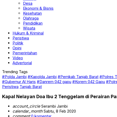
Desa
Ekonomi & Bisnis
Kesehatan
Olahraga
Pendidikan
Wisata
Hukum & Kriminal
Peristiwa
Politik
Opini
Pemerintahan
Video
Advertorial
Trending Tags
#Polda Jambi
#Kapolda Jambi
#Pemkab Tanjab Barat
#Polres T
#Gubernur Al Haris
#Danrem 042 gapu
#Korem 042 Gapu
#Polr
Peristiwa
Tanjab Barat
Kapal Nelayan Doa Ibu 2 Tenggelam di Perairan P
account_circle
Serambi Jambi
calendar_month
Sabtu, 8 Feb 2020
comment
0 komentar