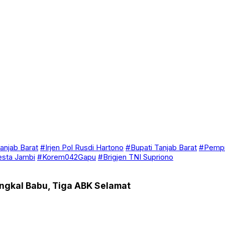
anjab Barat
#Irjen Pol Rusdi Hartono
#Bupati Tanjab Barat
#Pempr
esta Jambi
#Korem042Gapu
#Brigjen TNI Supriono
angkal Babu, Tiga ABK Selamat