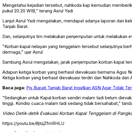
Mengetahui kejadian tersebut, nahkoda kap kemudian memberika
pukul 20.20 WIB,” terang Asrul Yadi
Lanjut Asrul Yadi mengatakan, mendapat adanya laporan dari ke
Tanjab Barat.
Dan, selanjutnya tim melakukan penjemputan untuk melakukan ev
”Korban kapal nelayan yang tenggelam tersebut selanjutnya berh
dermaga,” ujar Asrul
Sambung Asrul mengatakan, jarak penjemputan korban kapal tengg
Adapun ketiga korban yang berhasil dievakuasi bernama Agus Nu
Ketiga korban yang berhasil dievakuasi terdiri dari Nahkoda da
Baca juga:
Pjs Bupati Tanjab Barat Ingatkan ASN Agar Tidak Terli
“Sedangkan untuk Kapal korban sendiri malam tadi belum dievaku
tinggi. Kondisi cuaca malam tadi sedang tidak bersahabat,” tanda
Video Detik-detik Evakuasi Korban Kapal Tenggelam di Pangk
https://youtu.be/8jtqZfmRHLU