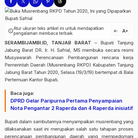
Atur ukuran teks artikel ini untuk mendapatkan
text_increase
info
text_decrease
pengalaman membaca terbaik.
SERAMBIJAMBI.ID, TANJAB BARAT
– Bupati Tanjung
Jabung Barat DR. Ir. H. Safrial, MS membuka secara resmi
Musyawarah Perencanaan Pembangunan rencana kerja
Pemerintah Daerah (Musrenbang RKPD) Kabupaten Tanjung
Jabung Barat Tahun 2020, Selasa (19/3/19) bertempat di Balai
Pertemuan Kantor Bupati.
Baca juga:
DPRD Gelar Paripurna Pertama Penyampaian
Nota Pengantar 2 Raperda dan 4 Raperda inisiatif
Bupati dalam sambutannya menyampaikan musrenbang yang
dilaksanakan saat ini merupakan salah satu tahapan proses
perencanaan pembangunan daerah yang mempedomani