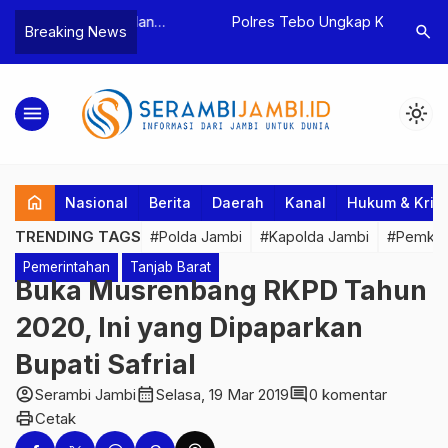
yaan dan
Polres Tebo Ungkap Kasus
Terkait D
search
Breaking News
…
tua BPD, Polres
Pengeroyokan dan Penganiayaan,
Pejabat d
Dua Tersangka
Dua Pelaku Pengeroyokan di Sumay
Kakanwil 
Ditahan
Penuh Pr
menu
light_mode
home
Nasional
Berita
Daerah
Kanal
Hukum & Krim
TRENDING TAGS
#Polda Jambi
#Kapolda Jambi
#Pemkab
Pemerintahan
Tanjab Barat
Buka Musrenbang RKPD Tahun
2020, Ini yang Dipaparkan
Bupati Safrial
account_circle
calendar_month
comment
Serambi Jambi
Selasa, 19 Mar 2019
0 komentar
print
Cetak