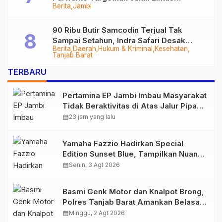
Berita
Jambi
Tungkal-Jambi Mulus di 2028
90 Ribu Butir Samcodin Terjual Tak
Sampai Setahun, Indra Safari Desak
Berita
Daerah
Hukum & Kriminal
Kesehatan
Audit Menyeluruh
Tanjab Barat
TERBARU
Pertamina EP Jambi Imbau Masyarakat
Tidak Beraktivitas di Atas Jalur Pipa
Migas Demi Keselamatan Bersama
calendar_month
23 jam yang lalu
Yamaha Fazzio Hadirkan Special
Edition Sunset Blue, Tampilkan Nuansa
Retro Summer yang Semakin Skena
calendar_month
Senin, 3 Agt 2026
Basmi Genk Motor dan Knalpot Brong,
Polres Tanjab Barat Amankan Belasan
Kendaraan
calendar_month
Minggu, 2 Agt 2026