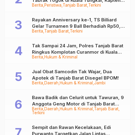
Tabrak Togok di Kuala Tungkal, Kapten
Berita
Peristiwa
Tanjab Barat
Terkini
Sempat Hilang
Rayakan Anniversary ke-1, TS Billiard
Gelar Turnamen 9 Ball Berhadiah Rp50,8
Berita
Tanjab Barat
Terkini
Juta
Tak Sampai 24 Jam, Polres Tanjab Barat
Ringkus Komplotan Curanmor di Kuala
Berita
Hukum & Kriminal
Tungkal
Jual Obat Samcodin Tak Wajar, Dua
Apotek di Tanjab Barat Disegel BPOM!
Berita
Daerah
Hukum & Kriminal
Jambi
Bawa Badik dan Celurit untuk Tawuran, 9
Anggota Geng Motor di Tanjab Barat
Berita
Daerah
Hukum & Kriminal
Tanjab Barat
Diringkus
Terkini
Sempit dan Rawan Kecelakaan, Edi
Purwanto Targetkan Jalan Lintas