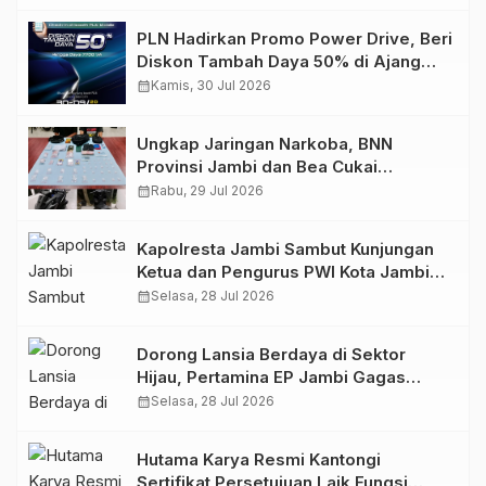
PLN Hadirkan Promo Power Drive, Beri
Diskon Tambah Daya 50% di Ajang
GIIAS 2026
calendar_month
Kamis, 30 Jul 2026
Ungkap Jaringan Narkoba, BNN
Provinsi Jambi dan Bea Cukai
Amankan Sembilan Pelaku beserta
calendar_month
Rabu, 29 Jul 2026
766 Butir Ekstasi dan 146 Gram Sabu
Kapolresta Jambi Sambut Kunjungan
Ketua dan Pengurus PWI Kota Jambi
Perkuat Sinergi dan Kolaborasi
calendar_month
Selasa, 28 Jul 2026
Dorong Lansia Berdaya di Sektor
Hijau, Pertamina EP Jambi Gagas
Lansiapreneur Batik Eco-Print
calendar_month
Selasa, 28 Jul 2026
Hutama Karya Resmi Kantongi
Sertifikat Persetujuan Laik Fungsi