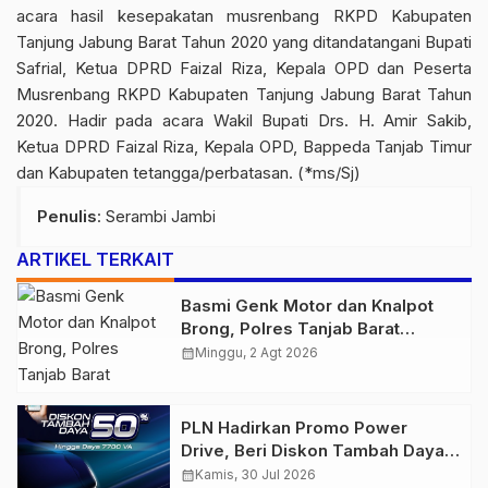
acara hasil kesepakatan musrenbang RKPD Kabupaten
Tanjung Jabung Barat Tahun 2020 yang ditandatangani Bupati
Safrial, Ketua DPRD Faizal Riza, Kepala OPD dan Peserta
Musrenbang RKPD Kabupaten Tanjung Jabung Barat Tahun
2020. Hadir pada acara Wakil Bupati Drs. H. Amir Sakib,
Ketua DPRD Faizal Riza, Kepala OPD, Bappeda Tanjab Timur
dan Kabupaten tetangga/perbatasan. (*ms/Sj)
Penulis
: Serambi Jambi
ARTIKEL TERKAIT
Basmi Genk Motor dan Knalpot
Brong, Polres Tanjab Barat
Amankan Belasan Kendaraan
calendar_month
Minggu, 2 Agt 2026
PLN Hadirkan Promo Power
Drive, Beri Diskon Tambah Daya
50% di Ajang GIIAS 2026
calendar_month
Kamis, 30 Jul 2026