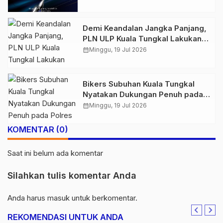
Demi Keandalan Jangka Panjang,
PLN ULP Kuala Tungkal Lakukan
Pemeliharaan Jaringan Berkala
calendar_month
Minggu, 19 Jul 2026
Bikers Subuhan Kuala Tungkal
Nyatakan Dukungan Penuh pada
Polres Tanjab Barat Berantas
calendar_month
Minggu, 19 Jul 2026
Geng Motor
KOMENTAR (0)
Saat ini belum ada komentar
Silahkan tulis komentar Anda
Anda harus
masuk
untuk berkomentar.
REKOMENDASI UNTUK ANDA