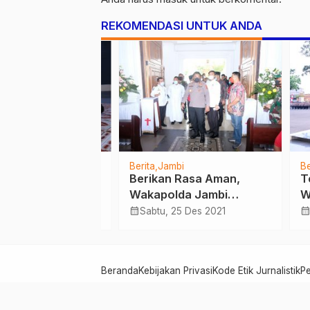
REKOMENDASI UNTUK ANDA
al
Berita
Jambi
Berita
 Polri,
Berikan Rasa Aman,
Terti
Hingga Jumat
Wakapolda Jambi
Wuju
73 Titik
Bersama Gubernur
Emas
calendar_month
calendar_month
 Okt 2024
Sabtu, 25 Des 2021
Sen
Tinjau Pelaksanaan Natal
Pimp
di Beberapa Gereja
202
Beranda
Kebijakan Privasi
Kode Etik Jurnalistik
P