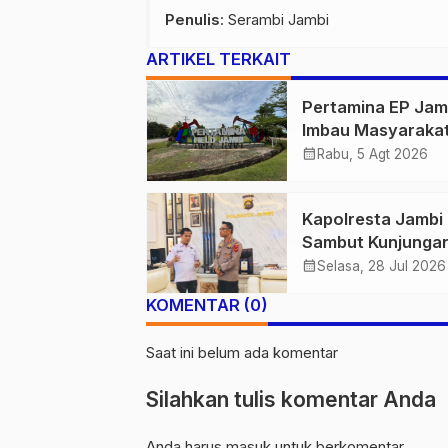
Penulis
: Serambi Jambi
ARTIKEL TERKAIT
Pertamina EP Jam
Imbau Masyaraka
Tidak Beraktivitas
calendar_month
Rabu, 5 Agt 2026
Atas Jalur Pipa M
Demi Keselamata
Kapolresta Jambi
Bersama
Sambut Kunjunga
Ketua dan Pengur
calendar_month
Selasa, 28 Jul 2026
PWI Kota Jambi
KOMENTAR (0)
Perkuat Sinergi d
Kolaborasi
Saat ini belum ada komentar
Silahkan tulis komentar Anda
Anda harus
masuk
untuk berkomentar.