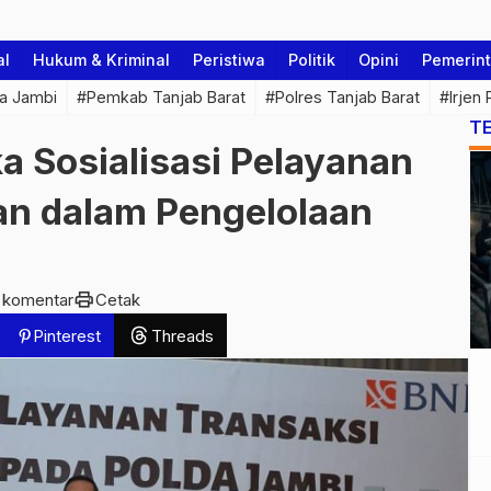
al
Hukum & Kriminal
Peristiwa
Politik
Opini
Pemerin
a Jambi
#Pemkab Tanjab Barat
#Polres Tanjab Barat
#Irjen
T
a Sosialisasi Pelayanan
an dalam Pengelolaan
print
 komentar
Cetak
Pinterest
Threads