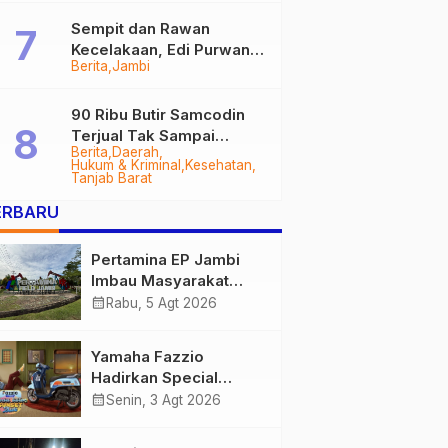
Sempit dan Rawan
Kecelakaan, Edi Purwanto
Berita
Jambi
Targetkan Jalan Lintas
Tungkal-Jambi Mulus di
2028
90 Ribu Butir Samcodin
Terjual Tak Sampai
Berita
Daerah
Setahun, Indra Safari
Hukum & Kriminal
Kesehatan
Desak Audit Menyeluruh
Tanjab Barat
ERBARU
Pertamina EP Jambi
Imbau Masyarakat
Tidak Beraktivitas di
calendar_month
Rabu, 5 Agt 2026
Atas Jalur Pipa Migas
Demi Keselamatan
Yamaha Fazzio
Bersama
Hadirkan Special
Edition Sunset Blue,
calendar_month
Senin, 3 Agt 2026
Tampilkan Nuansa
Retro Summer yang