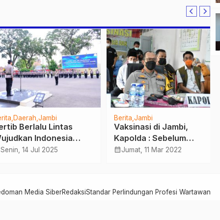
Daerah
Jambi
Berita
Jambi
b Berlalu Lintas
Vaksinasi di Jambi,
dkan Indonesia
Kapolda : Sebelum
, Kapolda Jambi
Ramadhan Pencapaian
calendar_month
in, 14 Jul 2025
Jumat, 11 Mar 2022
in Operasi Patuh
Vaksinasi Sudah
5
Tercapai
edoman Media Siber
Redaksi
Standar Perlindungan Profesi Wartawan