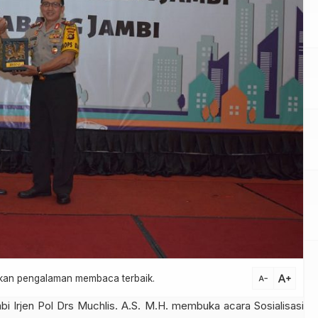
text_increase
atkan pengalaman membaca terbaik.
text_decrease
i Irjen Pol Drs Muchlis. A.S. M.H. membuka acara Sosialisasi