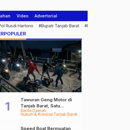
tahan
Video
Advertorial
 Pol Rusdi Hartono
#Bupati Tanjab Barat
#Pemprov Jambi
#Di
ERPOPULER
Tawuran Geng Motor di
Tanjab Barat, Satu
Berita
Daerah
Remaja Kritis Dibacok, 3
Hukum & Kriminal
Tanjab Barat
Pelaku Ditangkap
Speed Boat Bermuatan