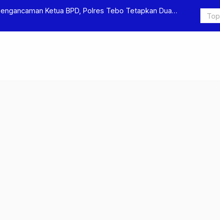
 Polres Tebo Tetapkan Dua
Polres Tebo Ungkap Kasus Pengero
Pengeroyokan di Sumay Ditahan