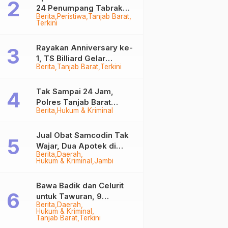
24 Penumpang Tabrak
Berita
Peristiwa
Tanjab Barat
Togok di Kuala Tungkal,
Terkini
Kapten Sempat Hilang
Rayakan Anniversary ke-
1, TS Billiard Gelar
Berita
Tanjab Barat
Terkini
Turnamen 9 Ball
Berhadiah Rp50,8 Juta
Tak Sampai 24 Jam,
Polres Tanjab Barat
Berita
Hukum & Kriminal
Ringkus Komplotan
Curanmor di Kuala
Tungkal
Jual Obat Samcodin Tak
Wajar, Dua Apotek di
Berita
Daerah
Tanjab Barat Disegel
Hukum & Kriminal
Jambi
BPOM!
Bawa Badik dan Celurit
untuk Tawuran, 9
Berita
Daerah
Anggota Geng Motor di
Hukum & Kriminal
Tanjab Barat Diringkus
Tanjab Barat
Terkini