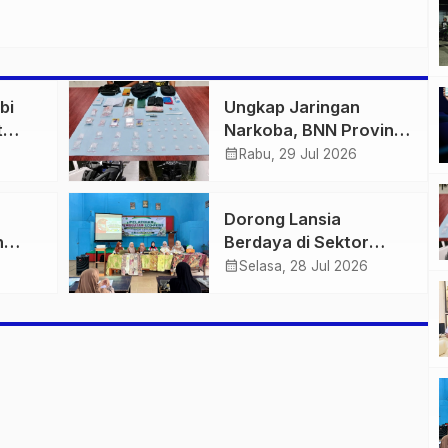
bi
Ungkap Jaringan
t
Narkoba, BNN Provinsi
 di
Jambi dan Bea Cukai
calendar_month
Rabu, 29 Jul 2026
igas
Amankan Sembilan
n
Pelaku beserta 766
Dorong Lansia
Butir Ekstasi dan 146
n
Berdaya di Sektor
Gram Sabu
us
Hijau, Pertamina EP
calendar_month
Selasa, 28 Jul 2026
Jambi Gagas
an
Lansiapreneur Batik
Eco-Print