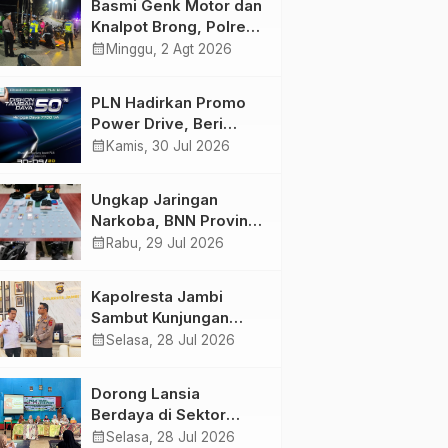
Basmi Genk Motor dan
Semakin Skena
Knalpot Brong, Polres
Tanjab Barat Amankan
calendar_month
Minggu, 2 Agt 2026
Belasan Kendaraan
PLN Hadirkan Promo
Power Drive, Beri
Diskon Tambah Daya
calendar_month
Kamis, 30 Jul 2026
50% di Ajang GIIAS
2026
Ungkap Jaringan
Narkoba, BNN Provinsi
Jambi dan Bea Cukai
calendar_month
Rabu, 29 Jul 2026
Amankan Sembilan
Pelaku beserta 766
Kapolresta Jambi
Butir Ekstasi dan 146
Sambut Kunjungan
Gram Sabu
Ketua dan Pengurus
calendar_month
Selasa, 28 Jul 2026
PWI Kota Jambi
Perkuat Sinergi dan
Dorong Lansia
Kolaborasi
Berdaya di Sektor
Hijau, Pertamina EP
calendar_month
Selasa, 28 Jul 2026