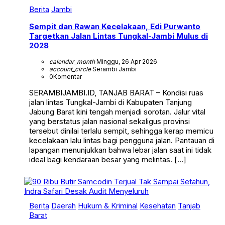
Berita
Jambi
Sempit dan Rawan Kecelakaan, Edi Purwanto
Targetkan Jalan Lintas Tungkal-Jambi Mulus di
2028
calendar_month
Minggu, 26 Apr 2026
account_circle
Serambi Jambi
0
Komentar
SERAMBIJAMBI.ID, TANJAB BARAT – Kondisi ruas
jalan lintas Tungkal-Jambi di Kabupaten Tanjung
Jabung Barat kini tengah menjadi sorotan. Jalur vital
yang berstatus jalan nasional sekaligus provinsi
tersebut dinilai terlalu sempit, sehingga kerap memicu
kecelakaan lalu lintas bagi pengguna jalan. Pantauan di
lapangan menunjukkan bahwa lebar jalan saat ini tidak
ideal bagi kendaraan besar yang melintas. […]
Berita
Daerah
Hukum & Kriminal
Kesehatan
Tanjab
Barat