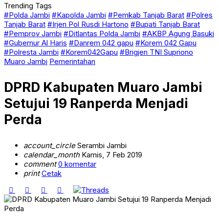
Trending Tags
#Polda Jambi
#Kapolda Jambi
#Pemkab Tanjab Barat
#Polres
Tanjab Barat
#Irjen Pol Rusdi Hartono
#Bupati Tanjab Barat
#Pemprov Jambi
#Ditlantas Polda Jambi
#AKBP Agung Basuki
#Gubernur Al Haris
#Danrem 042 gapu
#Korem 042 Gapu
#Polresta Jambi
#Korem042Gapu
#Brigjen TNI Supriono
Muaro Jambi
Pemerintahan
DPRD Kabupaten Muaro Jambi
Setujui 19 Ranperda Menjadi
Perda
account_circle
Serambi Jambi
calendar_month
Kamis, 7 Feb 2019
comment
0 komentar
print
Cetak