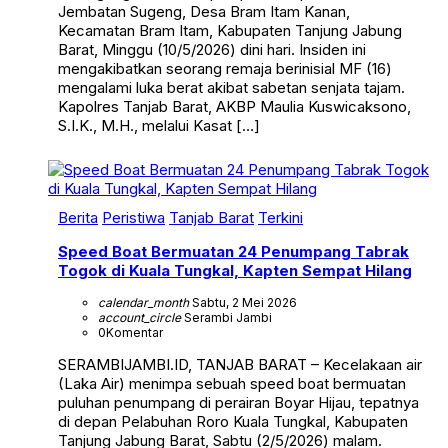
Jembatan Sugeng, Desa Bram Itam Kanan,
Kecamatan Bram Itam, Kabupaten Tanjung Jabung
Barat, Minggu (10/5/2026) dini hari. Insiden ini
mengakibatkan seorang remaja berinisial MF (16)
mengalami luka berat akibat sabetan senjata tajam.
Kapolres Tanjab Barat, AKBP Maulia Kuswicaksono,
S.I.K., M.H., melalui Kasat […]
Berita
Peristiwa
Tanjab Barat
Terkini
Speed Boat Bermuatan 24 Penumpang Tabrak
Togok di Kuala Tungkal, Kapten Sempat Hilang
calendar_month
Sabtu, 2 Mei 2026
account_circle
Serambi Jambi
0
Komentar
SERAMBIJAMBI.ID, TANJAB BARAT – Kecelakaan air
(Laka Air) menimpa sebuah speed boat bermuatan
puluhan penumpang di perairan Boyar Hijau, tepatnya
di depan Pelabuhan Roro Kuala Tungkal, Kabupaten
Tanjung Jabung Barat, Sabtu (2/5/2026) malam.