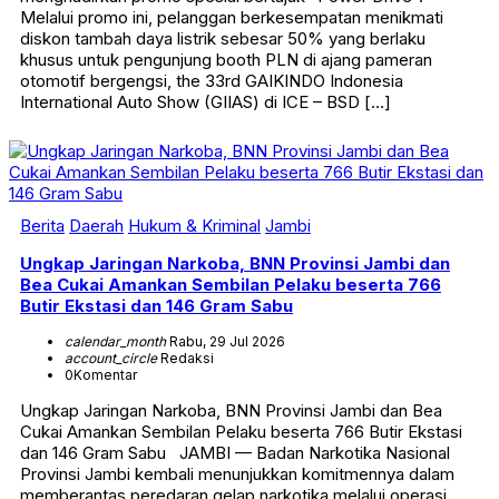
Melalui promo ini, pelanggan berkesempatan menikmati
diskon tambah daya listrik sebesar 50% yang berlaku
khusus untuk pengunjung booth PLN di ajang pameran
otomotif bergengsi, the 33rd GAIKINDO Indonesia
International Auto Show (GIIAS) di ICE – BSD […]
Berita
Daerah
Hukum & Kriminal
Jambi
Ungkap Jaringan Narkoba, BNN Provinsi Jambi dan
Bea Cukai Amankan Sembilan Pelaku beserta 766
Butir Ekstasi dan 146 Gram Sabu
calendar_month
Rabu, 29 Jul 2026
account_circle
Redaksi
0
Komentar
Ungkap Jaringan Narkoba, BNN Provinsi Jambi dan Bea
Cukai Amankan Sembilan Pelaku beserta 766 Butir Ekstasi
dan 146 Gram Sabu JAMBI — Badan Narkotika Nasional
Provinsi Jambi kembali menunjukkan komitmennya dalam
memberantas peredaran gelap narkotika melalui operasi