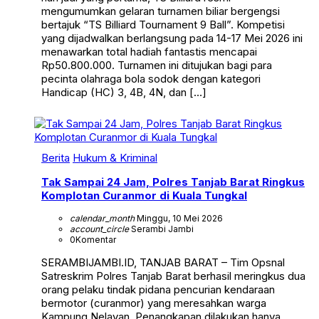
mengumumkan gelaran turnamen biliar bergengsi
bertajuk “TS Billiard Tournament 9 Ball”. Kompetisi
yang dijadwalkan berlangsung pada 14-17 Mei 2026 ini
menawarkan total hadiah fantastis mencapai
Rp50.800.000. Turnamen ini ditujukan bagi para
pecinta olahraga bola sodok dengan kategori
Handicap (HC) 3, 4B, 4N, dan […]
Berita
Hukum & Kriminal
Tak Sampai 24 Jam, Polres Tanjab Barat Ringkus
Komplotan Curanmor di Kuala Tungkal
calendar_month
Minggu, 10 Mei 2026
account_circle
Serambi Jambi
0
Komentar
SERAMBIJAMBI.ID, TANJAB BARAT – Tim Opsnal
Satreskrim Polres Tanjab Barat berhasil meringkus dua
orang pelaku tindak pidana pencurian kendaraan
bermotor (curanmor) yang meresahkan warga
Kampung Nelayan. Penangkapan dilakukan hanya