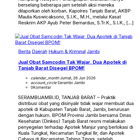
berselang beberapa jam setelah aksi mereka
dilaporkan oleh korban. Kapolres Tanjab Barat, AKBP
Maulia Kuswicaksono, S.I.K., M.H., melalui Kasat
Reskrim AKP Ayub Peter Bernardus, S.Tr.K., S.I.K., […]
Berita
Daerah
Hukum & Kriminal
Jambi
Jual Obat Samcodin Tak Wajar, Dua Apotek di
Tanjab Barat Disegel BPOM!
calendar_month
Jumat, 26 Jun 2026
account_circle
Serambi Jambi
0
Komentar
SERAMBIJAMBI.ID, TANJAB BARAT – Praktik
distribusi obat yang disinyalir tidak wajar membuat dua
apotek di Kabupaten Tanjab Barat, Jambi, berurusan
dengan hukum. BPOM Provinsi Jambi bersama Dinas
Kesehatan (Dinkes) Tanjab Barat resmi melakukan
penyegelan terhadap Apotek Manjur yang berlokasi di
Kuala Tungkal, Kecamatan Tungkal Ilir, dan Apotek
Cahaya di Kecamatan Tebing Tinggi, setelah