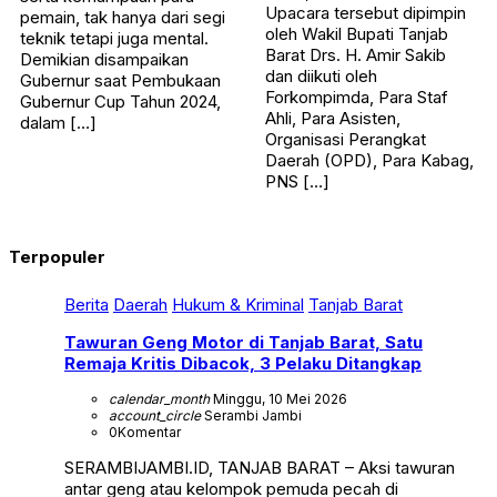
Upacara tersebut dipimpin
pemain, tak hanya dari segi
oleh Wakil Bupati Tanjab
teknik tetapi juga mental.
Barat Drs. H. Amir Sakib
Demikian disampaikan
dan diikuti oleh
Gubernur saat Pembukaan
Forkompimda, Para Staf
Gubernur Cup Tahun 2024,
Ahli, Para Asisten,
dalam […]
Organisasi Perangkat
Daerah (OPD), Para Kabag,
PNS […]
Terpopuler
Berita
Daerah
Hukum & Kriminal
Tanjab Barat
Tawuran Geng Motor di Tanjab Barat, Satu
Remaja Kritis Dibacok, 3 Pelaku Ditangkap
calendar_month
Minggu, 10 Mei 2026
account_circle
Serambi Jambi
0
Komentar
SERAMBIJAMBI.ID, TANJAB BARAT – Aksi tawuran
antar geng atau kelompok pemuda pecah di