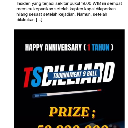
Insiden yang terjadi sekitar pukul 19.00 WIB ini sempat
memicu kepanikan setelah kapten kapal dilaporkan
hilang sesaat setelah kejadian. Namun, setelah
dilakukan […]