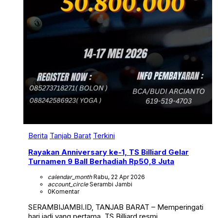
Berita
Tanjab Barat
Terkini
Rayakan Anniversary ke-1, TS Billiard Gelar
Turnamen 9 Ball Berhadiah Rp50,8 Juta
calendar_month
Rabu, 22 Apr 2026
account_circle
Serambi Jambi
0
Komentar
SERAMBIJAMBI.ID, TANJAB BARAT – Memperingati
hari jadi yang pertama, TS Billiard resmi