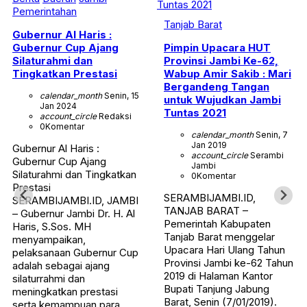
Pemerintahan
Tanjab Barat
Gubernur Al Haris :
Gubernur Cup Ajang
Pimpin Upacara HUT
Silaturahmi dan
Provinsi Jambi Ke-62,
Tingkatkan Prestasi
Wabup Amir Sakib : Mari
Bergandeng Tangan
calendar_month
Senin, 15
untuk Wujudkan Jambi
Jan 2024
Tuntas 2021
account_circle
Redaksi
0
Komentar
calendar_month
Senin, 7
Jan 2019
Gubernur Al Haris :
account_circle
Serambi
Gubernur Cup Ajang
Jambi
Silaturahmi dan Tingkatkan
0
Komentar
Prestasi
SERAMBIJAMBI.ID,
SERAMBIJAMBI.ID, JAMBI
TANJAB BARAT –
– Gubernur Jambi Dr. H. Al
Pemerintah Kabupaten
Haris, S.Sos. MH
Tanjab Barat menggelar
menyampaikan,
Upacara Hari Ulang Tahun
pelaksanaan Gubernur Cup
Provinsi Jambi ke-62 Tahun
adalah sebagai ajang
2019 di Halaman Kantor
silaturrahmi dan
Bupati Tanjung Jabung
meningkatkan prestasi
Barat, Senin (7/01/2019).
serta kemampuan para