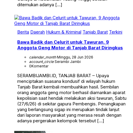
ditemukan adanya […]
Berita
Daerah
Hukum & Kriminal
Tanjab Barat
Terkini
Bawa Badik dan Celurit untuk Tawuran, 9
Anggota Geng Motor di Tanjab Barat Diringkus
calendar_month
Minggu, 28 Jun 2026
account_circle
Serambi Jambi
0
Komentar
SERAMBIJAMBI.ID, TANJAB BARAT – Upaya
menciptakan suasana kondusif di wilayah hukum
Tanjab Barat kembali membuahkan hasil. Sembilan
orang anggota geng motor berhasil diamankan aparat
kepolisian saat hendak melakukan aksi tawuran, Sabtu
(27/6/26) di sekitar gapura Pembengis. Penangkapan
yang berlangsung sigap ini merupakan tindak lanjut
dari laporan masyarakat yang merasa resah dengan
adanya pergerakan kelompok tersebut […]