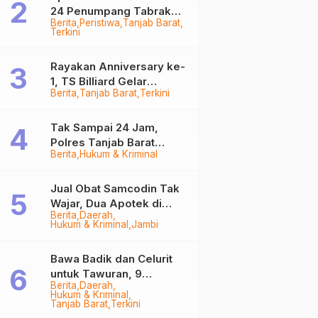
24 Penumpang Tabrak
Berita
Peristiwa
Tanjab Barat
Togok di Kuala Tungkal,
Terkini
Kapten Sempat Hilang
Rayakan Anniversary ke-
1, TS Billiard Gelar
Berita
Tanjab Barat
Terkini
Turnamen 9 Ball
Berhadiah Rp50,8 Juta
Tak Sampai 24 Jam,
Polres Tanjab Barat
Berita
Hukum & Kriminal
Ringkus Komplotan
Curanmor di Kuala
Tungkal
Jual Obat Samcodin Tak
Wajar, Dua Apotek di
Berita
Daerah
Tanjab Barat Disegel
Hukum & Kriminal
Jambi
BPOM!
Bawa Badik dan Celurit
untuk Tawuran, 9
Berita
Daerah
Anggota Geng Motor di
Hukum & Kriminal
Tanjab Barat Diringkus
Tanjab Barat
Terkini