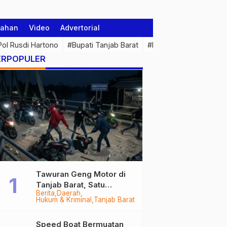
tahan
Video
Advertorial
 Pol Rusdi Hartono
#Bupati Tanjab Barat
#Pemprov Jambi
#Di
ERPOPULER
Tawuran Geng Motor di
Tanjab Barat, Satu
Berita
Daerah
Remaja Kritis Dibacok, 3
Hukum & Kriminal
Tanjab Barat
Pelaku Ditangkap
Speed Boat Bermuatan