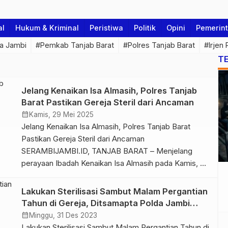
al
Hukum & Kriminal
Peristiwa
Politik
Opini
Pemerin
a Jambi
#Pemkab Tanjab Barat
#Polres Tanjab Barat
#Irjen
T
Jelang Kenaikan Isa Almasih, Polres Tanjab
Barat Pastikan Gereja Steril dari Ancaman
calendar_month
Kamis, 29 Mei 2025
Jelang Kenaikan Isa Almasih, Polres Tanjab Barat
Pastikan Gereja Steril dari Ancaman
SERAMBIJAMBI.ID, TANJAB BARAT – Menjelang
perayaan Ibadah Kenaikan Isa Almasih pada Kamis, 29
Mei 2025, Polres Tanjab Barat secara intensif
melakukan sterilisasi di seluruh gereja di wilayah
Lakukan Sterilisasi Sambut Malam Pergantian
hukumnya. Langkah ini diambil untuk memastikan
Tahun di Gereja, Ditsamapta Polda Jambi
kelancaran dan keamanan ibadah bagi umat Kristiani,
Turunkan Anjing Satwa K9
calendar_month
Minggu, 31 Des 2023
sekaligus mencegah potensi […]
Lakukan Sterilisasi Sambut Malam Pergantian Tahun di