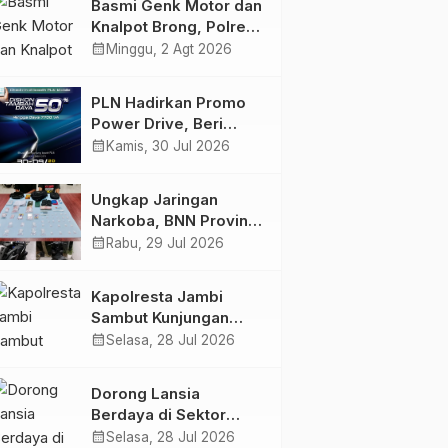
Basmi Genk Motor dan
Semakin Skena
Knalpot Brong, Polres
Tanjab Barat Amankan
calendar_month
Minggu, 2 Agt 2026
Belasan Kendaraan
PLN Hadirkan Promo
Power Drive, Beri
Diskon Tambah Daya
calendar_month
Kamis, 30 Jul 2026
50% di Ajang GIIAS
2026
Ungkap Jaringan
Narkoba, BNN Provinsi
Jambi dan Bea Cukai
calendar_month
Rabu, 29 Jul 2026
Amankan Sembilan
Pelaku beserta 766
Kapolresta Jambi
Butir Ekstasi dan 146
Sambut Kunjungan
Gram Sabu
Ketua dan Pengurus
calendar_month
Selasa, 28 Jul 2026
PWI Kota Jambi
Perkuat Sinergi dan
Dorong Lansia
Kolaborasi
Berdaya di Sektor
Hijau, Pertamina EP
calendar_month
Selasa, 28 Jul 2026