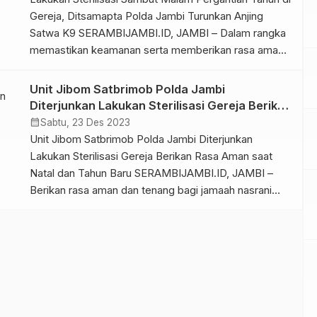
Gereja, Ditsamapta Polda Jambi Turunkan Anjing
Satwa K9 SERAMBIJAMBI.ID, JAMBI – Dalam rangka
memastikan keamanan serta memberikan rasa aman
terhadap masyarakat khususnya yang melaksanakan
perayaan malam pergantian tahun di beberapa Gereja
Unit Jibom Satbrimob Polda Jambi
yang ada di Kota Jambi, Ditsamapta Polda Jambi
Diterjunkan Lakukan Sterilisasi Gereja Berikan
menurunkan 2 Anjing Satwa K9, Minggu (31/12/23). Dir
Rasa Aman saat Natal dan Tahun Baru
calendar_month
Sabtu, 23 Des 2023
Samapta […]
Unit Jibom Satbrimob Polda Jambi Diterjunkan
Lakukan Sterilisasi Gereja Berikan Rasa Aman saat
Natal dan Tahun Baru SERAMBIJAMBI.ID, JAMBI –
Berikan rasa aman dan tenang bagi jamaah nasrani
dalam merayakan Natal 2023, Unit Jibom Gegana
Satbrimob Polda Jambi melaksanakan sterilisasi
dalam rangka Perayaan Natal tahun 2023 di Gereja,
Sabtu (23/12/2023) sore. Kegiatan ini dilaksanakan di
[…]