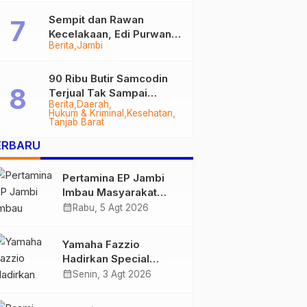
Sempit dan Rawan
Kecelakaan, Edi Purwanto
Berita
Jambi
Targetkan Jalan Lintas
Tungkal-Jambi Mulus di
2028
90 Ribu Butir Samcodin
Terjual Tak Sampai
Berita
Daerah
Setahun, Indra Safari
Hukum & Kriminal
Kesehatan
Desak Audit Menyeluruh
Tanjab Barat
ERBARU
Pertamina EP Jambi
Imbau Masyarakat
Tidak Beraktivitas di
calendar_month
Rabu, 5 Agt 2026
Atas Jalur Pipa Migas
Demi Keselamatan
Yamaha Fazzio
Bersama
Hadirkan Special
Edition Sunset Blue,
calendar_month
Senin, 3 Agt 2026
Tampilkan Nuansa
Retro Summer yang