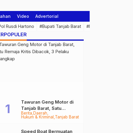
tahan
Video
Advertorial
 Pol Rusdi Hartono
#Bupati Tanjab Barat
#Pemprov Jambi
#Di
ERPOPULER
Tawuran Geng Motor di
Tanjab Barat, Satu
Berita
Daerah
Remaja Kritis Dibacok, 3
Hukum & Kriminal
Tanjab Barat
Pelaku Ditangkap
Speed Boat Bermuatan