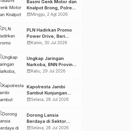
Basmi Genk Motor dan
Semakin Skena
Knalpot Brong, Polres
Tanjab Barat Amankan
calendar_month
Minggu, 2 Agt 2026
Belasan Kendaraan
PLN Hadirkan Promo
Power Drive, Beri
Diskon Tambah Daya
calendar_month
Kamis, 30 Jul 2026
50% di Ajang GIIAS
2026
Ungkap Jaringan
Narkoba, BNN Provinsi
Jambi dan Bea Cukai
calendar_month
Rabu, 29 Jul 2026
Amankan Sembilan
Pelaku beserta 766
Kapolresta Jambi
Butir Ekstasi dan 146
Sambut Kunjungan
Gram Sabu
Ketua dan Pengurus
calendar_month
Selasa, 28 Jul 2026
PWI Kota Jambi
Perkuat Sinergi dan
Dorong Lansia
Kolaborasi
Berdaya di Sektor
Hijau, Pertamina EP
calendar_month
Selasa, 28 Jul 2026