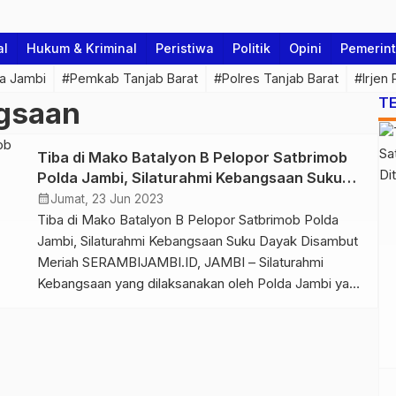
al
Hukum & Kriminal
Peristiwa
Politik
Opini
Pemerin
a Jambi
#Pemkab Tanjab Barat
#Polres Tanjab Barat
#Irjen
T
ngsaan
Tiba di Mako Batalyon B Pelopor Satbrimob
Polda Jambi, Silaturahmi Kebangsaan Suku
Dayak Disambut Meriah
calendar_month
Jumat, 23 Jun 2023
Tiba di Mako Batalyon B Pelopor Satbrimob Polda
Jambi, Silaturahmi Kebangsaan Suku Dayak Disambut
Meriah SERAMBIJAMBI.ID, JAMBI – Silaturahmi
Kebangsaan yang dilaksanakan oleh Polda Jambi yang
menghadirkan Suku Dayak Kalimantan Tengah, telah
tiba di Kab. Merangin pada Jum’at, (23/06/2023).
Kedatangan Suku Dayak Kalimantan Tengah dan
rombongan Polda Jambi, disambut meriah di Mako
Yon B Pelopor Satbrimobda […]