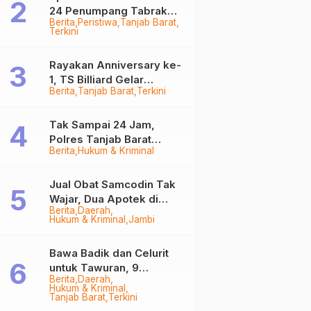
24 Penumpang Tabrak
Berita
Peristiwa
Tanjab Barat
Togok di Kuala Tungkal,
Terkini
Kapten Sempat Hilang
Rayakan Anniversary ke-
1, TS Billiard Gelar
Berita
Tanjab Barat
Terkini
Turnamen 9 Ball
Berhadiah Rp50,8 Juta
Tak Sampai 24 Jam,
Polres Tanjab Barat
Berita
Hukum & Kriminal
Ringkus Komplotan
Curanmor di Kuala
Tungkal
Jual Obat Samcodin Tak
Wajar, Dua Apotek di
Berita
Daerah
Tanjab Barat Disegel
Hukum & Kriminal
Jambi
BPOM!
Bawa Badik dan Celurit
untuk Tawuran, 9
Berita
Daerah
Anggota Geng Motor di
Hukum & Kriminal
Tanjab Barat Diringkus
Tanjab Barat
Terkini