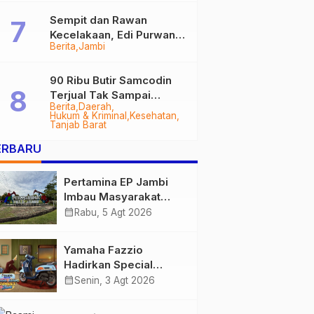
Sempit dan Rawan
Kecelakaan, Edi Purwanto
Berita
Jambi
Targetkan Jalan Lintas
Tungkal-Jambi Mulus di
2028
90 Ribu Butir Samcodin
Terjual Tak Sampai
Berita
Daerah
Setahun, Indra Safari
Hukum & Kriminal
Kesehatan
Desak Audit Menyeluruh
Tanjab Barat
ERBARU
Pertamina EP Jambi
Imbau Masyarakat
Tidak Beraktivitas di
calendar_month
Rabu, 5 Agt 2026
Atas Jalur Pipa Migas
Demi Keselamatan
Yamaha Fazzio
Bersama
Hadirkan Special
Edition Sunset Blue,
calendar_month
Senin, 3 Agt 2026
Tampilkan Nuansa
Retro Summer yang