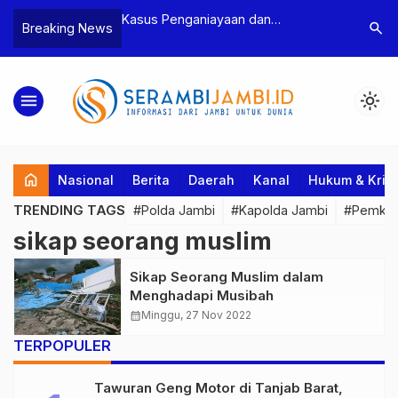
n Narkoba, BNN
Kasus Penganiayaan dan
Polres T
search
Breaking News
dan Bea Cukai
Pengancaman Ketua BPD, Polres
Pengeroy
an Pelaku beserta
Tebo Tetapkan Dua Tersangka
Dua Pela
si dan 146 Gram
Ditahan
menu
light_mode
home
Nasional
Berita
Daerah
Kanal
Hukum & Krim
TRENDING TAGS
#Polda Jambi
#Kapolda Jambi
#Pemkab
sikap seorang muslim
Sikap Seorang Muslim dalam
Menghadapi Musibah
calendar_month
Minggu, 27 Nov 2022
TERPOPULER
Tawuran Geng Motor di Tanjab Barat,