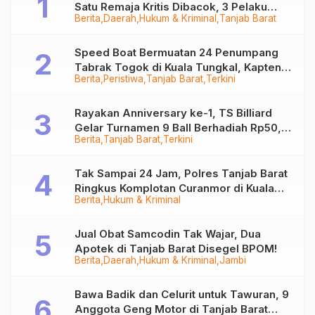
Satu Remaja Kritis Dibacok, 3 Pelaku
Berita
Daerah
Hukum & Kriminal
Tanjab Barat
Ditangkap
Speed Boat Bermuatan 24 Penumpang
Tabrak Togok di Kuala Tungkal, Kapten
Berita
Peristiwa
Tanjab Barat
Terkini
Sempat Hilang
Rayakan Anniversary ke-1, TS Billiard
Gelar Turnamen 9 Ball Berhadiah Rp50,8
Berita
Tanjab Barat
Terkini
Juta
Tak Sampai 24 Jam, Polres Tanjab Barat
Ringkus Komplotan Curanmor di Kuala
Berita
Hukum & Kriminal
Tungkal
Jual Obat Samcodin Tak Wajar, Dua
Apotek di Tanjab Barat Disegel BPOM!
Berita
Daerah
Hukum & Kriminal
Jambi
Bawa Badik dan Celurit untuk Tawuran, 9
Anggota Geng Motor di Tanjab Barat