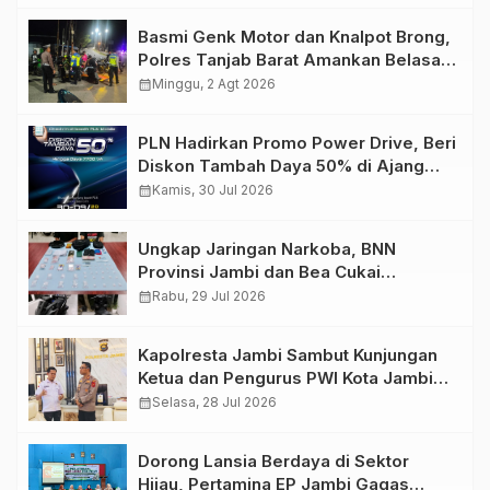
Basmi Genk Motor dan Knalpot Brong,
Polres Tanjab Barat Amankan Belasan
Kendaraan
calendar_month
Minggu, 2 Agt 2026
PLN Hadirkan Promo Power Drive, Beri
Diskon Tambah Daya 50% di Ajang
GIIAS 2026
calendar_month
Kamis, 30 Jul 2026
Ungkap Jaringan Narkoba, BNN
Provinsi Jambi dan Bea Cukai
Amankan Sembilan Pelaku beserta
calendar_month
Rabu, 29 Jul 2026
766 Butir Ekstasi dan 146 Gram Sabu
Kapolresta Jambi Sambut Kunjungan
Ketua dan Pengurus PWI Kota Jambi
Perkuat Sinergi dan Kolaborasi
calendar_month
Selasa, 28 Jul 2026
Dorong Lansia Berdaya di Sektor
Hijau, Pertamina EP Jambi Gagas