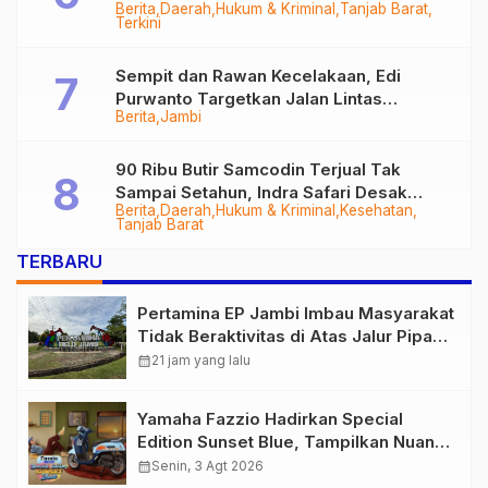
Berita
Daerah
Hukum & Kriminal
Tanjab Barat
Diringkus
Terkini
Sempit dan Rawan Kecelakaan, Edi
Purwanto Targetkan Jalan Lintas
Berita
Jambi
Tungkal-Jambi Mulus di 2028
90 Ribu Butir Samcodin Terjual Tak
Sampai Setahun, Indra Safari Desak
Berita
Daerah
Hukum & Kriminal
Kesehatan
Audit Menyeluruh
Tanjab Barat
TERBARU
Pertamina EP Jambi Imbau Masyarakat
Tidak Beraktivitas di Atas Jalur Pipa
Migas Demi Keselamatan Bersama
calendar_month
21 jam yang lalu
Yamaha Fazzio Hadirkan Special
Edition Sunset Blue, Tampilkan Nuansa
Retro Summer yang Semakin Skena
calendar_month
Senin, 3 Agt 2026