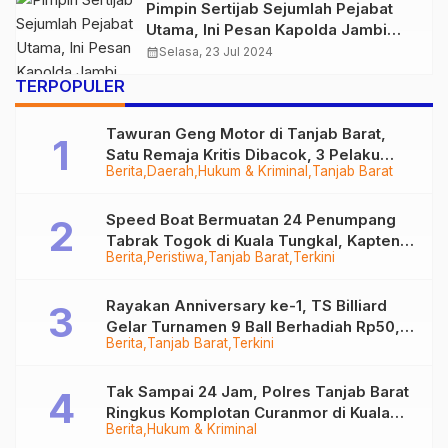
Pimpin Sertijab Sejumlah Pejabat
Utama, Ini Pesan Kapolda Jambi
Irjen Pol Rusdi Hartono
calendar_month
Selasa, 23 Jul 2024
TERPOPULER
Tawuran Geng Motor di Tanjab Barat,
Satu Remaja Kritis Dibacok, 3 Pelaku
Berita
Daerah
Hukum & Kriminal
Tanjab Barat
Ditangkap
Speed Boat Bermuatan 24 Penumpang
Tabrak Togok di Kuala Tungkal, Kapten
Berita
Peristiwa
Tanjab Barat
Terkini
Sempat Hilang
Rayakan Anniversary ke-1, TS Billiard
Gelar Turnamen 9 Ball Berhadiah Rp50,8
Berita
Tanjab Barat
Terkini
Juta
Tak Sampai 24 Jam, Polres Tanjab Barat
Ringkus Komplotan Curanmor di Kuala
Berita
Hukum & Kriminal
Tungkal