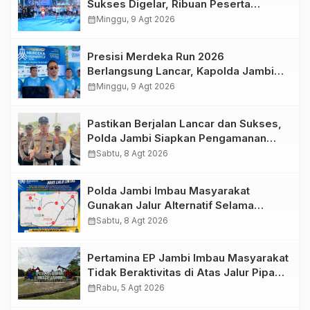
Sukses Digelar, Ribuan Peserta
Ramaikan Event Nasional
calendar_month
Minggu, 9 Agt 2026
Presisi Merdeka Run 2026
Berlangsung Lancar, Kapolda Jambi
Ucapkan Terimakasih dan Apresiasi
calendar_month
Minggu, 9 Agt 2026
Dukungan Masyarakat
Pastikan Berjalan Lancar dan Sukses,
Polda Jambi Siapkan Pengamanan
Berlapis untuk 8.750 Pelari, 1.848
calendar_month
Sabtu, 8 Agt 2026
Personel Kawal Presisi Merdeka Run
Polda Jambi Imbau Masyarakat
Gunakan Jalur Alternatif Selama
Pelaksanaan Presisi Merdeka Run
calendar_month
Sabtu, 8 Agt 2026
2026
Pertamina EP Jambi Imbau Masyarakat
Tidak Beraktivitas di Atas Jalur Pipa
Migas Demi Keselamatan Bersama
calendar_month
Rabu, 5 Agt 2026