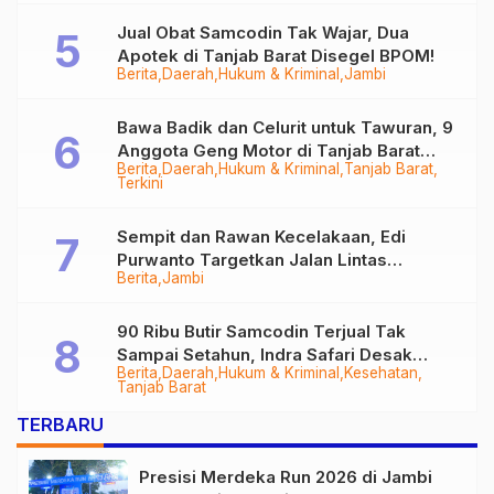
Jual Obat Samcodin Tak Wajar, Dua
Apotek di Tanjab Barat Disegel BPOM!
Berita
Daerah
Hukum & Kriminal
Jambi
Bawa Badik dan Celurit untuk Tawuran, 9
Anggota Geng Motor di Tanjab Barat
Berita
Daerah
Hukum & Kriminal
Tanjab Barat
Diringkus
Terkini
Sempit dan Rawan Kecelakaan, Edi
Purwanto Targetkan Jalan Lintas
Berita
Jambi
Tungkal-Jambi Mulus di 2028
90 Ribu Butir Samcodin Terjual Tak
Sampai Setahun, Indra Safari Desak
Berita
Daerah
Hukum & Kriminal
Kesehatan
Audit Menyeluruh
Tanjab Barat
TERBARU
Presisi Merdeka Run 2026 di Jambi