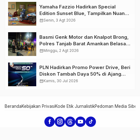
Yamaha Fazzio Hadirkan Special
Edition Sunset Blue, Tampilkan Nuansa
Retro Summer yang Semakin Skena
calendar_month
Senin, 3 Agt 2026
Basmi Genk Motor dan Knalpot Brong,
Polres Tanjab Barat Amankan Belasan
Kendaraan
calendar_month
Minggu, 2 Agt 2026
PLN Hadirkan Promo Power Drive, Beri
Diskon Tambah Daya 50% di Ajang
GIIAS 2026
calendar_month
Kamis, 30 Jul 2026
Beranda
Kebijakan Privasi
Kode Etik Jurnalistik
Pedoman Media Siber