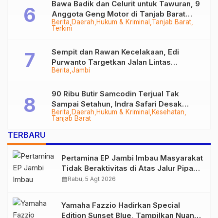
Bawa Badik dan Celurit untuk Tawuran, 9
Anggota Geng Motor di Tanjab Barat
Berita
Daerah
Hukum & Kriminal
Tanjab Barat
Diringkus
Terkini
Sempit dan Rawan Kecelakaan, Edi
Purwanto Targetkan Jalan Lintas
Berita
Jambi
Tungkal-Jambi Mulus di 2028
90 Ribu Butir Samcodin Terjual Tak
Sampai Setahun, Indra Safari Desak
Berita
Daerah
Hukum & Kriminal
Kesehatan
Audit Menyeluruh
Tanjab Barat
TERBARU
Pertamina EP Jambi Imbau Masyarakat
Tidak Beraktivitas di Atas Jalur Pipa
Migas Demi Keselamatan Bersama
calendar_month
Rabu, 5 Agt 2026
Yamaha Fazzio Hadirkan Special
Edition Sunset Blue, Tampilkan Nuansa