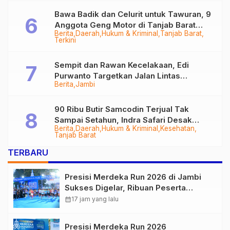
Bawa Badik dan Celurit untuk Tawuran, 9
Anggota Geng Motor di Tanjab Barat
Berita
Daerah
Hukum & Kriminal
Tanjab Barat
Diringkus
Terkini
Sempit dan Rawan Kecelakaan, Edi
Purwanto Targetkan Jalan Lintas
Berita
Jambi
Tungkal-Jambi Mulus di 2028
90 Ribu Butir Samcodin Terjual Tak
Sampai Setahun, Indra Safari Desak
Berita
Daerah
Hukum & Kriminal
Kesehatan
Audit Menyeluruh
Tanjab Barat
TERBARU
Presisi Merdeka Run 2026 di Jambi
Sukses Digelar, Ribuan Peserta
Ramaikan Event Nasional
calendar_month
17 jam yang lalu
Presisi Merdeka Run 2026