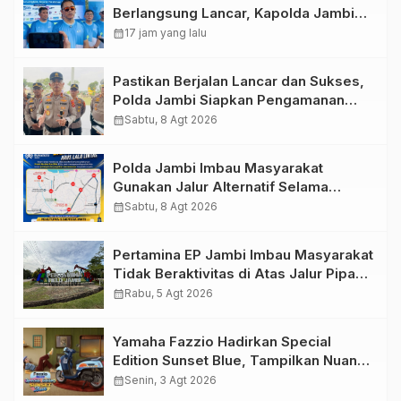
Berlangsung Lancar, Kapolda Jambi
Ucapkan Terimakasih dan Apresiasi
calendar_month
17 jam yang lalu
Dukungan Masyarakat
Pastikan Berjalan Lancar dan Sukses,
Polda Jambi Siapkan Pengamanan
Berlapis untuk 8.750 Pelari, 1.848
calendar_month
Sabtu, 8 Agt 2026
Personel Kawal Presisi Merdeka Run
Polda Jambi Imbau Masyarakat
Gunakan Jalur Alternatif Selama
Pelaksanaan Presisi Merdeka Run
calendar_month
Sabtu, 8 Agt 2026
2026
Pertamina EP Jambi Imbau Masyarakat
Tidak Beraktivitas di Atas Jalur Pipa
Migas Demi Keselamatan Bersama
calendar_month
Rabu, 5 Agt 2026
Yamaha Fazzio Hadirkan Special
Edition Sunset Blue, Tampilkan Nuansa
Retro Summer yang Semakin Skena
calendar_month
Senin, 3 Agt 2026