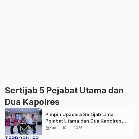
Sertijab 5 Pejabat Utama dan
Dua Kapolres
Pimpin Upacara Sertijab Lima
Pejabat Utama dan Dua Kapolres,
Kapolda Jambi: Gunakan Otoritas
calendar_month
Kamis, 10 Jul 2025
untuk Melayani Masyarakat
TERPOPULER