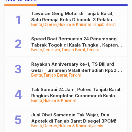
Tawuran Geng Motor di Tanjab Barat,
Satu Remaja Kritis Dibacok, 3 Pelaku
Berita
Daerah
Hukum & Kriminal
Tanjab Barat
Ditangkap
Speed Boat Bermuatan 24 Penumpang
Tabrak Togok di Kuala Tungkal, Kapten
Berita
Peristiwa
Tanjab Barat
Terkini
Sempat Hilang
Rayakan Anniversary ke-1, TS Billiard
Gelar Turnamen 9 Ball Berhadiah Rp50,8
Berita
Tanjab Barat
Terkini
Juta
Tak Sampai 24 Jam, Polres Tanjab Barat
Ringkus Komplotan Curanmor di Kuala
Berita
Hukum & Kriminal
Tungkal
Jual Obat Samcodin Tak Wajar, Dua
Apotek di Tanjab Barat Disegel BPOM!
Berita
Daerah
Hukum & Kriminal
Jambi