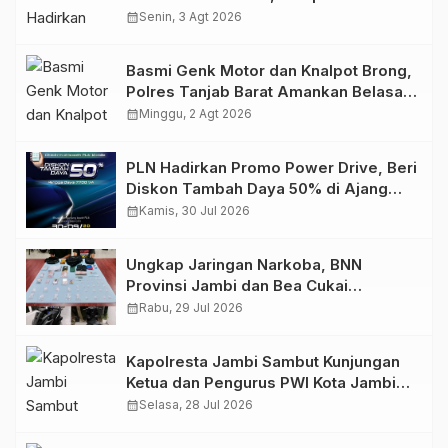
Retro Summer yang Semakin Skena
calendar_month
Senin, 3 Agt 2026
Basmi Genk Motor dan Knalpot Brong,
Polres Tanjab Barat Amankan Belasan
Kendaraan
calendar_month
Minggu, 2 Agt 2026
PLN Hadirkan Promo Power Drive, Beri
Diskon Tambah Daya 50% di Ajang
GIIAS 2026
calendar_month
Kamis, 30 Jul 2026
Ungkap Jaringan Narkoba, BNN
Provinsi Jambi dan Bea Cukai
Amankan Sembilan Pelaku beserta
calendar_month
Rabu, 29 Jul 2026
766 Butir Ekstasi dan 146 Gram Sabu
Kapolresta Jambi Sambut Kunjungan
Ketua dan Pengurus PWI Kota Jambi
Perkuat Sinergi dan Kolaborasi
calendar_month
Selasa, 28 Jul 2026