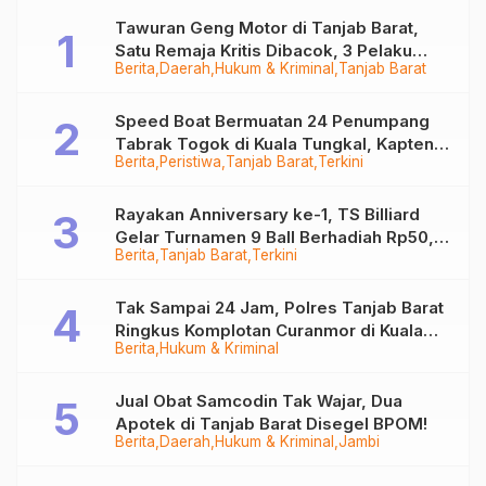
Tawuran Geng Motor di Tanjab Barat,
Satu Remaja Kritis Dibacok, 3 Pelaku
Berita
Daerah
Hukum & Kriminal
Tanjab Barat
Ditangkap
Speed Boat Bermuatan 24 Penumpang
Tabrak Togok di Kuala Tungkal, Kapten
Berita
Peristiwa
Tanjab Barat
Terkini
Sempat Hilang
Rayakan Anniversary ke-1, TS Billiard
Gelar Turnamen 9 Ball Berhadiah Rp50,8
Berita
Tanjab Barat
Terkini
Juta
Tak Sampai 24 Jam, Polres Tanjab Barat
Ringkus Komplotan Curanmor di Kuala
Berita
Hukum & Kriminal
Tungkal
Jual Obat Samcodin Tak Wajar, Dua
Apotek di Tanjab Barat Disegel BPOM!
Berita
Daerah
Hukum & Kriminal
Jambi