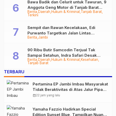
Bawa Badik dan Celurit untuk Tawuran, 9
Anggota Geng Motor di Tanjab Barat
Berita
Daerah
Hukum & Kriminal
Tanjab Barat
Diringkus
Terkini
Sempit dan Rawan Kecelakaan, Edi
Purwanto Targetkan Jalan Lintas
Berita
Jambi
Tungkal-Jambi Mulus di 2028
90 Ribu Butir Samcodin Terjual Tak
Sampai Setahun, Indra Safari Desak
Berita
Daerah
Hukum & Kriminal
Kesehatan
Audit Menyeluruh
Tanjab Barat
TERBARU
Pertamina EP Jambi Imbau Masyarakat
Tidak Beraktivitas di Atas Jalur Pipa
Migas Demi Keselamatan Bersama
calendar_month
22 jam yang lalu
Yamaha Fazzio Hadirkan Special
Edition Sunset Blue, Tampilkan Nuansa