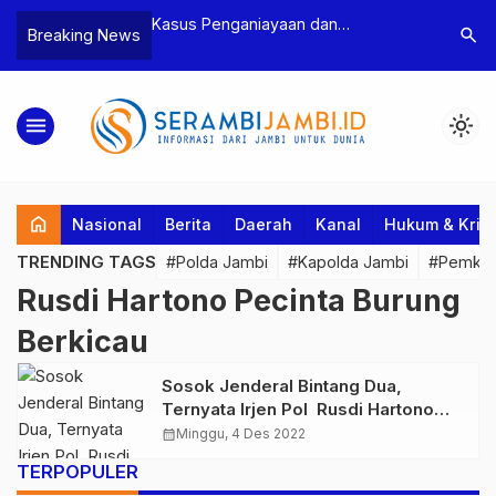
n Narkoba, BNN
Kasus Penganiayaan dan
Polres T
search
Breaking News
dan Bea Cukai
Pengancaman Ketua BPD, Polres
Pengeroy
an Pelaku beserta
Tebo Tetapkan Dua Tersangka
Dua Pela
si dan 146 Gram
Ditahan
menu
light_mode
home
Nasional
Berita
Daerah
Kanal
Hukum & Krim
TRENDING TAGS
#Polda Jambi
#Kapolda Jambi
#Pemkab
Rusdi Hartono Pecinta Burung
Berkicau
Sosok Jenderal Bintang Dua,
Ternyata Irjen Pol Rusdi Hartono
Pecinta Burung Berkicau
calendar_month
Minggu, 4 Des 2022
TERPOPULER