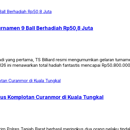
/2026) malam. Insiden yang terjadi sekitar pukul 19.00 WIB ini s
Turnamen 9 Ball Berhadiah Rp50,8 Juta
yang pertama, TS Billiard resmi mengumumkan gelaran turnamen bi
26 ini menawarkan total hadiah fantastis mencapai Rp50.800.000. 
kus Komplotan Curanmor di Kuala Tungkal