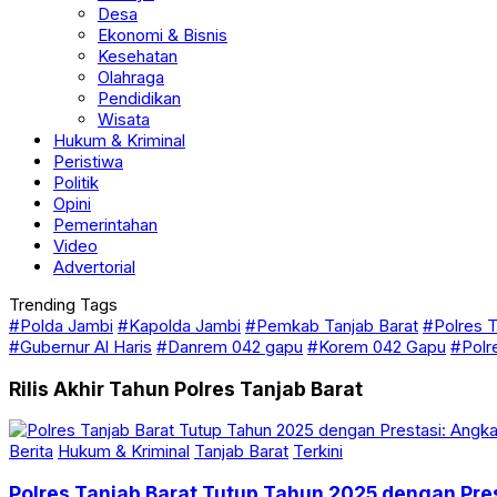
Budaya
Desa
Ekonomi & Bisnis
Kesehatan
Olahraga
Pendidikan
Wisata
Hukum & Kriminal
Peristiwa
Politik
Opini
Pemerintahan
Video
Advertorial
Trending Tags
#Polda Jambi
#Kapolda Jambi
#Pemkab Tanjab Barat
#Polres T
#Gubernur Al Haris
#Danrem 042 gapu
#Korem 042 Gapu
#Polr
Rilis Akhir Tahun Polres Tanjab Barat
Berita
Hukum & Kriminal
Tanjab Barat
Terkini