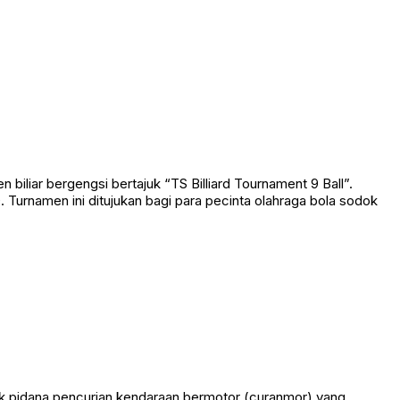
empat memicu kepanikan setelah kapten kapal dilaporkan hilang
liar bergengsi bertajuk “TS Billiard Tournament 9 Ball”.
Turnamen ini ditujukan bagi para pecinta olahraga bola sodok