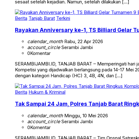
Kuala Tungkal, Kabupaten Tanjung Jabung Barat, Sabtu (2/5
sesaat setelah kejadian. Namun, setelah dilakukan […]
Berita
Tanjab Barat
Terkini
Rayakan Anniversary ke-1, TS Billiard Gelar 
calendar_month
Rabu, 22 Apr 2026
account_circle
Serambi Jambi
0
Komentar
SERAMBIJAMBI.ID, TANJAB BARAT – Memperingati hari jadi 
Kompetisi yang dijadwalkan berlangsung pada 14-17 Mei 20
dengan kategori Handicap (HC) 3, 4B, 4N, dan […]
Berita
Hukum & Kriminal
Tak Sampai 24 Jam, Polres Tanjab Barat Ring
calendar_month
Minggu, 10 Mei 2026
account_circle
Serambi Jambi
0
Komentar