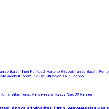
anjab Barat
#Irjen Pol Rusdi Hartono
#Bupati Tanjab Barat
#Pempr
esta Jambi
#Korem042Gapu
#Brigjen TNI Supriono