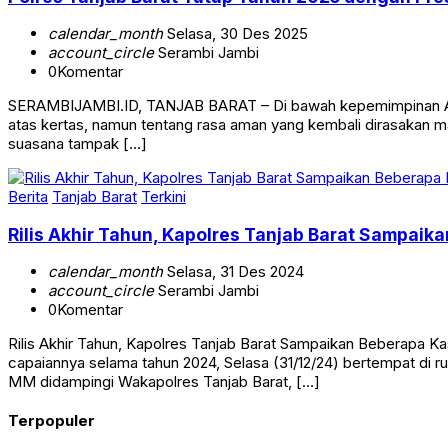
Polres Tanjab Barat Tutup Tahun 2025 dengan Pres
calendar_month
Selasa, 30 Des 2025
account_circle
Serambi Jambi
0
Komentar
SERAMBIJAMBI.ID, TANJAB BARAT – Di bawah kepemimpinan AKBP
atas kertas, namun tentang rasa aman yang kembali dirasakan ma
suasana tampak […]
Berita
Tanjab Barat
Terkini
Rilis Akhir Tahun, Kapolres Tanjab Barat Sampai
calendar_month
Selasa, 31 Des 2024
account_circle
Serambi Jambi
0
Komentar
Rilis Akhir Tahun, Kapolres Tanjab Barat Sampaikan Beberapa 
capaiannya selama tahun 2024, Selasa (31/12/24) bertempat di ru
MM didampingi Wakapolres Tanjab Barat, […]
Terpopuler