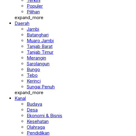
Berita
Terkini
Populer
Pilihan
expand_more
Daerah
Jambi
Batanghari
Muaro Jambi
Tanjab Barat
Tanjab Timur
Merangin
Sarolangun
Bungo
Tebo
Kerinci
Sungai Penuh
expand_more
Kanal
Budaya
Desa
Ekonomi & Bisnis
Kesehatan
Olahraga