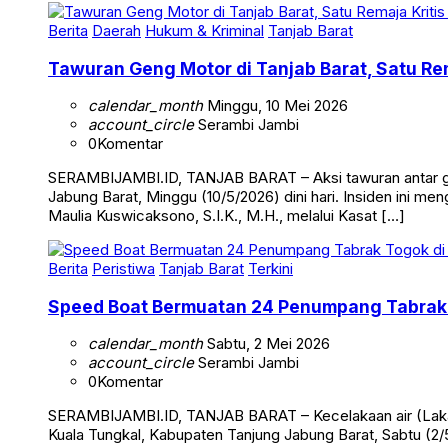
Berita
Daerah
Hukum & Kriminal
Tanjab Barat
Tawuran Geng Motor di Tanjab Barat, Satu Rem
calendar_month
Minggu, 10 Mei 2026
account_circle
Serambi Jambi
0
Komentar
SERAMBIJAMBI.ID, TANJAB BARAT – Aksi tawuran antar g
Jabung Barat, Minggu (10/5/2026) dini hari. Insiden ini me
Maulia Kuswicaksono, S.I.K., M.H., melalui Kasat […]
Berita
Peristiwa
Tanjab Barat
Terkini
Speed Boat Bermuatan 24 Penumpang Tabrak 
calendar_month
Sabtu, 2 Mei 2026
account_circle
Serambi Jambi
0
Komentar
SERAMBIJAMBI.ID, TANJAB BARAT – Kecelakaan air (Laka 