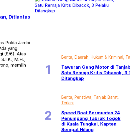
n, Ditlantas
tas Polda Jambi
 Ada yang
i (8/6). Atas
Berita
Daerah
Hukum & Kriminal
Tan
S.I.K., M.H.,
yono, memilih
Tawuran Geng Motor di Tanjab 
Satu Remaja Kritis Dibacok, 3 
Ditangkap
Berita
Peristiwa
Tanjab Barat
Terkini
Speed Boat Bermuatan 24
Penumpang Tabrak Togok
di Kuala Tungkal, Kapten
Sempat Hilang