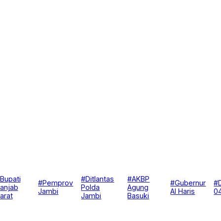
Bupati
#Ditlantas
#AKBP
#Pemprov
#Gubernur
#
anjab
Polda
Agung
Jambi
Al Haris
0
arat
Jambi
Basuki