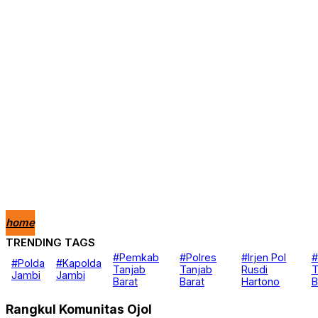
home
TRENDING TAGS
Nasional
#Pemkab
#Polres
#Irjen Pol
#
#Polda
#Kapolda
Berita
Tanjab
Tanjab
Rusdi
T
Jambi
Jambi
Daerah
Barat
Barat
Hartono
B
Kanal
Hukum & Kriminal
Rangkul Komunitas Ojol
Peristiwa