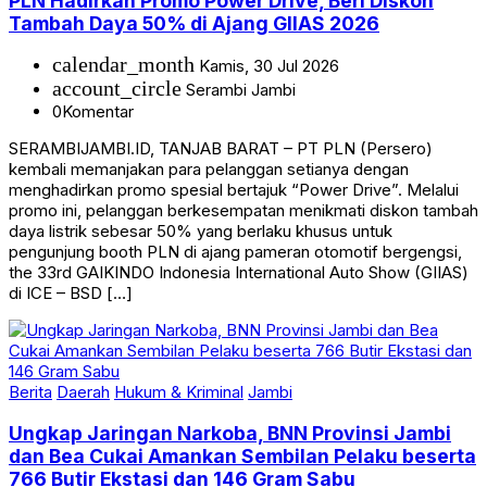
PLN Hadirkan Promo Power Drive, Beri Diskon
Tambah Daya 50% di Ajang GIIAS 2026
calendar_month
Kamis, 30 Jul 2026
account_circle
Serambi Jambi
0
Komentar
SERAMBIJAMBI.ID, TANJAB BARAT – PT PLN (Persero)
kembali memanjakan para pelanggan setianya dengan
menghadirkan promo spesial bertajuk “Power Drive”. Melalui
promo ini, pelanggan berkesempatan menikmati diskon tambah
daya listrik sebesar 50% yang berlaku khusus untuk
pengunjung booth PLN di ajang pameran otomotif bergengsi,
the 33rd GAIKINDO Indonesia International Auto Show (GIIAS)
di ICE – BSD […]
Berita
Daerah
Hukum & Kriminal
Jambi
Ungkap Jaringan Narkoba, BNN Provinsi Jambi
dan Bea Cukai Amankan Sembilan Pelaku beserta
766 Butir Ekstasi dan 146 Gram Sabu