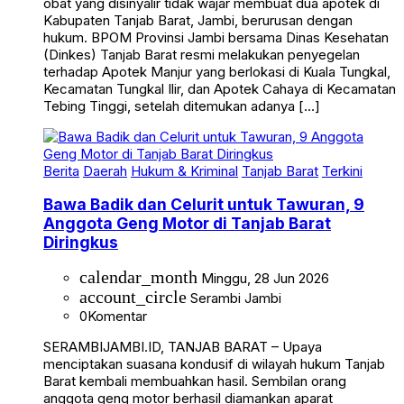
obat yang disinyalir tidak wajar membuat dua apotek di
Kabupaten Tanjab Barat, Jambi, berurusan dengan
hukum. BPOM Provinsi Jambi bersama Dinas Kesehatan
(Dinkes) Tanjab Barat resmi melakukan penyegelan
terhadap Apotek Manjur yang berlokasi di Kuala Tungkal,
Kecamatan Tungkal Ilir, dan Apotek Cahaya di Kecamatan
Tebing Tinggi, setelah ditemukan adanya […]
Berita
Daerah
Hukum & Kriminal
Tanjab Barat
Terkini
Bawa Badik dan Celurit untuk Tawuran, 9
Anggota Geng Motor di Tanjab Barat
Diringkus
calendar_month
Minggu, 28 Jun 2026
account_circle
Serambi Jambi
0
Komentar
SERAMBIJAMBI.ID, TANJAB BARAT – Upaya
menciptakan suasana kondusif di wilayah hukum Tanjab
Barat kembali membuahkan hasil. Sembilan orang
anggota geng motor berhasil diamankan aparat