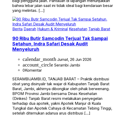
bagi pengguna jalan. Pantauan di lapangan menunjukkan
bahwa lebar jalan saat ini tidak ideal bagi kendaraan besar
yang melintas. […]
Berita
Daerah
Hukum & Kriminal
Kesehatan
Tanjab Barat
90 Ribu Butir Samcodin Terjual Tak Sampai
Setahun, Indra Safari Desak Audit
Menyeluruh
calendar_month
Jumat, 26 Jun 2026
account_circle
Serambi Jambi
0
Komentar
SERAMBIJAMBI.ID, TANJAB BARAT – Praktik distribusi
obat yang disinyalir tak wajar di Kabupaten Tanjab Barat
Barat, Jambi, akhirnya dibongkar oleh pihak berwenang.
BPOM Provinsi Jambi bersama Dinas Kesehatan
(Dinkes) Tanjab Barat resmi melakukan penyegelan
terhadap dua apotek, yakni Apotek Manjur di Kuala
Tungkal dan Apotek Cahaya di Kecamatan Tebing Tinggi,
setelah ditemukan adanya arus distribusi […]