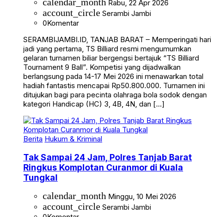
calendar_month
Rabu, 22 Apr 2026
account_circle
Serambi Jambi
0
Komentar
SERAMBIJAMBI.ID, TANJAB BARAT – Memperingati hari
jadi yang pertama, TS Billiard resmi mengumumkan
gelaran turnamen biliar bergengsi bertajuk “TS Billiard
Tournament 9 Ball”. Kompetisi yang dijadwalkan
berlangsung pada 14-17 Mei 2026 ini menawarkan total
hadiah fantastis mencapai Rp50.800.000. Turnamen ini
ditujukan bagi para pecinta olahraga bola sodok dengan
kategori Handicap (HC) 3, 4B, 4N, dan […]
Berita
Hukum & Kriminal
Tak Sampai 24 Jam, Polres Tanjab Barat
Ringkus Komplotan Curanmor di Kuala
Tungkal
calendar_month
Minggu, 10 Mei 2026
account_circle
Serambi Jambi
0
Komentar