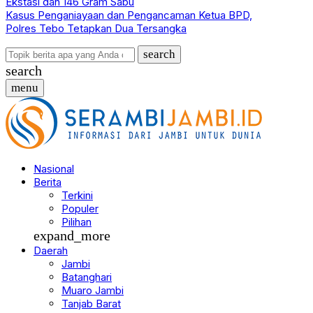
Ekstasi dan 146 Gram Sabu
Kasus Penganiayaan dan Pengancaman Ketua BPD,
Polres Tebo Tetapkan Dua Tersangka
search
search
menu
Nasional
Berita
Terkini
Populer
Pilihan
expand_more
Daerah
Jambi
Batanghari
Muaro Jambi
Tanjab Barat