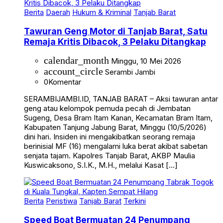
Berita
Daerah
Hukum & Kriminal
Tanjab Barat
Tawuran Geng Motor di Tanjab Barat, Satu
Remaja Kritis Dibacok, 3 Pelaku Ditangkap
calendar_month
Minggu, 10 Mei 2026
account_circle
Serambi Jambi
0
Komentar
SERAMBIJAMBI.ID, TANJAB BARAT – Aksi tawuran antar
geng atau kelompok pemuda pecah di Jembatan
Sugeng, Desa Bram Itam Kanan, Kecamatan Bram Itam,
Kabupaten Tanjung Jabung Barat, Minggu (10/5/2026)
dini hari. Insiden ini mengakibatkan seorang remaja
berinisial MF (16) mengalami luka berat akibat sabetan
senjata tajam. Kapolres Tanjab Barat, AKBP Maulia
Kuswicaksono, S.I.K., M.H., melalui Kasat […]
Berita
Peristiwa
Tanjab Barat
Terkini
Speed Boat Bermuatan 24 Penumpang