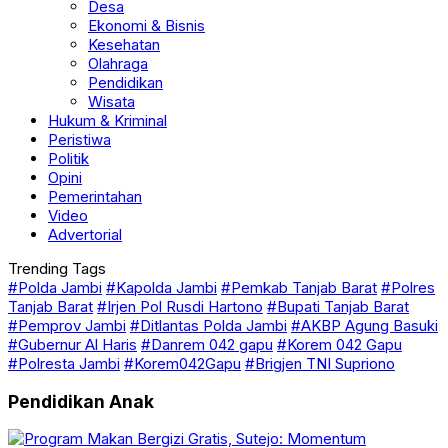
Desa
Ekonomi & Bisnis
Kesehatan
Olahraga
Pendidikan
Wisata
Hukum & Kriminal
Peristiwa
Politik
Opini
Pemerintahan
Video
Advertorial
Trending Tags
#Polda Jambi
#Kapolda Jambi
#Pemkab Tanjab Barat
#Polres
Tanjab Barat
#Irjen Pol Rusdi Hartono
#Bupati Tanjab Barat
#Pemprov Jambi
#Ditlantas Polda Jambi
#AKBP Agung Basuki
#Gubernur Al Haris
#Danrem 042 gapu
#Korem 042 Gapu
#Polresta Jambi
#Korem042Gapu
#Brigjen TNI Supriono
Pendidikan Anak