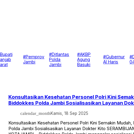
Bupati
#Ditlantas
#AKBP
#Pemprov
#Gubernur
#
anjab
Polda
Agung
Jambi
Al Haris
0
arat
Jambi
Basuki
Konsultasikan Kesehatan Personel Polri Kini Sema
Biddokkes Polda Jambi Sosialisasikan Layanan Dok
calendar_month
Kamis, 18 Sep 2025
Konsultasikan Kesehatan Personel Polri Kini Semakin Mudah,
Polda Jambi Sosialisasikan Layanan Dokter Kito SERAMBIJAM