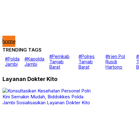
home
TRENDING TAGS
Nasional
#Pemkab
#Polres
#Irjen Pol
#
#Polda
#Kapolda
Berita
Tanjab
Tanjab
Rusdi
T
Jambi
Jambi
Daerah
Barat
Barat
Hartono
B
Kanal
Hukum & Kriminal
Layanan Dokter Kito
Peristiwa
Politik
Opini
Pemerintahan
Video
Advertorial