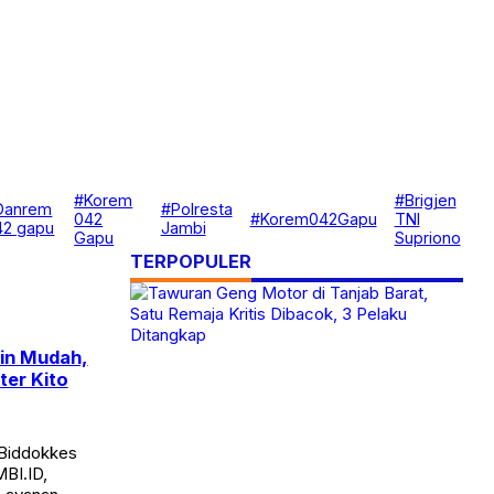
#Korem
#Brigjen
Danrem
#Polresta
042
#Korem042Gapu
TNI
42 gapu
Jambi
Gapu
Supriono
TERPOPULER
kin Mudah,
ter Kito
 Biddokkes
BI.ID,