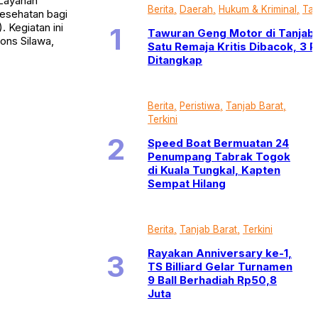
 Layanan
Berita
Daerah
Hukum & Kriminal
Tan
kesehatan bagi
 Kegiatan ini
Tawuran Geng Motor di Tanjab 
ons Silawa,
Satu Remaja Kritis Dibacok, 3 
Ditangkap
Berita
Peristiwa
Tanjab Barat
Terkini
Speed Boat Bermuatan 24
Penumpang Tabrak Togok
di Kuala Tungkal, Kapten
Sempat Hilang
Berita
Tanjab Barat
Terkini
Rayakan Anniversary ke-1,
TS Billiard Gelar Turnamen
9 Ball Berhadiah Rp50,8
Juta