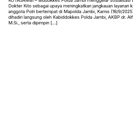
KOTAJAMBI – Biddokkes Polda Jambi menggelar sosialisasi
Dokter Kito sebagai upaya meningkatkan jangkauan layanan 
anggota Polri bertempat di Mapolda Jambi, Kamis (18/9/2025).
dihadiri langsung oleh Kabiddokkes Polda Jambi, AKBP dr. Alf
M.Si., serta dipimpin […]