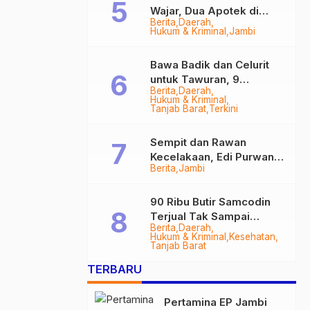
beberapa waktu
Provinsi Jambi
Wajar, Dua Apotek di
lalu, Kolonel Inf
Berita
Daerah
SERAMBIJAMBI.ID,
Tanjab Barat Disegel
Hukum & Kriminal
Jambi
Rachmad, S.I.P
BPOM!
JAMBI – Kejuaraan
resmi
Pangdam II/Swj KKI
Bawa Badik dan Celurit
menggantikan
Open Turnamen Karate
untuk Tawuran, 9
Brigjen TNI
Championship I 2023 ini
Berita
Daerah
Anggota Geng Motor di
Hukum & Kriminal
Supriono sebagai
akan dapat
Tanjab Barat Diringkus
Tanjab Barat
Terkini
Danrem 042 Gapu.
mempromosikanProvinsi
Hari ini Kolonel […]
Jambi. Baik
Sempit dan Rawan
Kecelakaan, Edi Purwanto
tingkatNasional maupun
Berita
Jambi
Targetkan Jalan Lintas
internasional. “Lewat
Tungkal-Jambi Mulus di
kejuaraan ini Kita
2028
90 Ribu Butir Samcodin
mempromosikan
Terjual Tak Sampai
Provinsi Jambi ini,
Berita
Daerah
Setahun, Indra Safari
Hukum & Kriminal
Kesehatan
provinsi yang kita cintai
Desak Audit Menyeluruh
Tanjab Barat
[…]
TERBARU
Pertamina EP Jambi