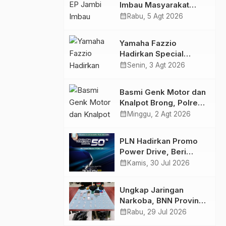
Imbau Masyarakat
Tidak Beraktivitas di
calendar_month
Rabu, 5 Agt 2026
Atas Jalur Pipa Migas
Demi Keselamatan
Yamaha Fazzio
Bersama
Hadirkan Special
Edition Sunset Blue,
calendar_month
Senin, 3 Agt 2026
Tampilkan Nuansa
Retro Summer yang
Basmi Genk Motor dan
Semakin Skena
Knalpot Brong, Polres
Tanjab Barat Amankan
calendar_month
Minggu, 2 Agt 2026
Belasan Kendaraan
PLN Hadirkan Promo
Power Drive, Beri
Diskon Tambah Daya
calendar_month
Kamis, 30 Jul 2026
50% di Ajang GIIAS
2026
Ungkap Jaringan
Narkoba, BNN Provinsi
Jambi dan Bea Cukai
calendar_month
Rabu, 29 Jul 2026
Amankan Sembilan