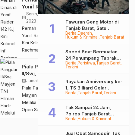
Gram
Gram
Yonif Raider 142
Sabu
Sabu
KJ, Kini Kolonel
Senin, 27 Nov
calendar_month
Inf Rachmad
2023
Tawuran Geng Motor di
Resmi Jabat
Pernah Dinas di
Tanjab Barat, Satu
Berita
Daerah
Sebagai Danrem
Remaja Kritis Dibacok, 3
Yonif Raider 142 KJ,
Hukum & Kriminal
Tanjab Barat
Pelaku Ditangkap
042 Gapu
Kini Kolonel Inf
Rachmad Resmi
Speed Boat Bermuatan
Jabat Sebagai
24 Penumpang Tabrak
Berita
Peristiwa
Tanjab Barat
Danrem 042 Gapu
Togok di Kuala Tungkal,
Piala Pangdam
Terkini
Kapten Sempat Hilang
SERAMBIJAMBI.ID,
II/Swj, Mayjen TNI
JAMBI – Usai
Hilman Hadi: Melalui
calendar_month
Jumat, 20 Jan 2023
Rayakan Anniversary ke-
dilaksanakan
Kejuaraan KKI Open
Piala Pangdam II/Swj,
1, TS Billiard Gelar
upacara Serah
Berita
Tanjab Barat
Terkini
Sumatera
Turnamen 9 Ball
Mayjen TNI Hilman Hadi:
Terima Jabatan
Berhadiah Rp50,8 Juta
Championship I
Melalui Kejuaraan KKI
Tak Sampai 24 Jam,
yang dipimpin
Diharapkan Menjadi
Open Sumatera
Polres Tanjab Barat
langsung Pangdam
Duta Olahraga bagi
Championship I
Berita
Hukum & Kriminal
Ringkus Komplotan
Provinsi Jambi
II Sriwijaya Mayjen
Diharapkan Menjadi
Curanmor di Kuala
TNI Yanuar Adil
Duta Olahraga bagi
Tungkal
Jual Obat Samcodin Tak