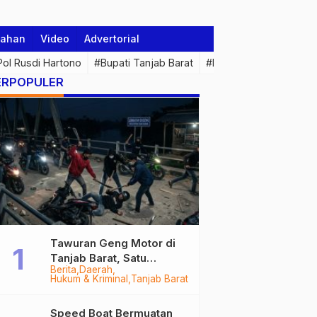
tahan
Video
Advertorial
 Pol Rusdi Hartono
#Bupati Tanjab Barat
#Pemprov Jambi
#Di
ERPOPULER
Tawuran Geng Motor di
Tanjab Barat, Satu
Berita
Daerah
Remaja Kritis Dibacok, 3
Hukum & Kriminal
Tanjab Barat
Pelaku Ditangkap
Speed Boat Bermuatan