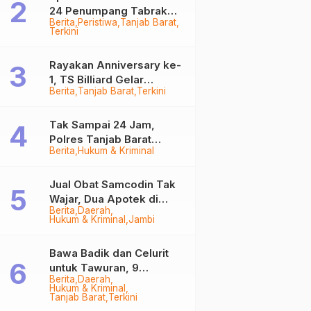
24 Penumpang Tabrak
Berita
Peristiwa
Tanjab Barat
Togok di Kuala Tungkal,
Terkini
Kapten Sempat Hilang
Rayakan Anniversary ke-
1, TS Billiard Gelar
Berita
Tanjab Barat
Terkini
Turnamen 9 Ball
Berhadiah Rp50,8 Juta
Tak Sampai 24 Jam,
Polres Tanjab Barat
Berita
Hukum & Kriminal
Ringkus Komplotan
Curanmor di Kuala
Tungkal
Jual Obat Samcodin Tak
Wajar, Dua Apotek di
Berita
Daerah
Tanjab Barat Disegel
Hukum & Kriminal
Jambi
BPOM!
Bawa Badik dan Celurit
untuk Tawuran, 9
Berita
Daerah
Anggota Geng Motor di
Hukum & Kriminal
Tanjab Barat Diringkus
Tanjab Barat
Terkini