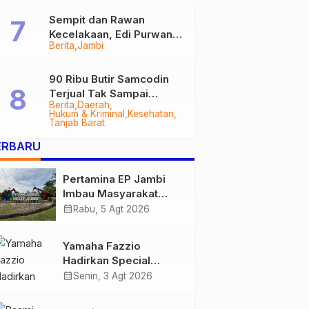
Sempit dan Rawan
Kecelakaan, Edi Purwanto
Berita
Jambi
Targetkan Jalan Lintas
Tungkal-Jambi Mulus di
2028
90 Ribu Butir Samcodin
Terjual Tak Sampai
Berita
Daerah
Setahun, Indra Safari
Hukum & Kriminal
Kesehatan
Desak Audit Menyeluruh
Tanjab Barat
ERBARU
Pertamina EP Jambi
Imbau Masyarakat
Tidak Beraktivitas di
calendar_month
Rabu, 5 Agt 2026
Atas Jalur Pipa Migas
Demi Keselamatan
Yamaha Fazzio
Bersama
Hadirkan Special
Edition Sunset Blue,
calendar_month
Senin, 3 Agt 2026
Tampilkan Nuansa
Retro Summer yang