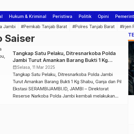
al
Hukum & Kriminal
Peristiwa
Politik
Opini
Pemerin
a Jambi
#Pemkab Tanjab Barat
#Polres Tanjab Barat
#Irjen
T
 Saiser
Tangkap Satu Pelaku, Ditresnarkoba Polda
Jambi Turut Amankan Barang Bukti 1 Kg
Shabu, Ganja dan Pil Ekstasi
calendar_month
Selasa, 11 Mar 2025
Tangkap Satu Pelaku, Ditresnarkoba Polda Jambi
Turut Amankan Barang Bukti 1 Kg Shabu, Ganja dan Pil
Ekstasi SERAMBIJAMBI.ID, JAMBI – Direktorat
Reserse Narkoba Polda Jambi kembali melakukan
pengungkapan terhadap kasus penyalahgunaan dan
peredaran gelap narkoba di Provinsi Jambi.
Pengungkapan yang dilakukan adalah menggagalkan
barang bukti narkoba jenis shabu seberat 872,311
gram (±1 kg), ganja seberat […]