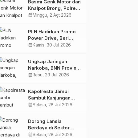
Basmi Genk Motor dan
Semakin Skena
Knalpot Brong, Polres
Tanjab Barat Amankan
calendar_month
Minggu, 2 Agt 2026
Belasan Kendaraan
PLN Hadirkan Promo
Power Drive, Beri
Diskon Tambah Daya
calendar_month
Kamis, 30 Jul 2026
50% di Ajang GIIAS
2026
Ungkap Jaringan
Narkoba, BNN Provinsi
Jambi dan Bea Cukai
calendar_month
Rabu, 29 Jul 2026
Amankan Sembilan
Pelaku beserta 766
Kapolresta Jambi
Butir Ekstasi dan 146
Sambut Kunjungan
Gram Sabu
Ketua dan Pengurus
calendar_month
Selasa, 28 Jul 2026
PWI Kota Jambi
Perkuat Sinergi dan
Dorong Lansia
Kolaborasi
Berdaya di Sektor
Hijau, Pertamina EP
calendar_month
Selasa, 28 Jul 2026