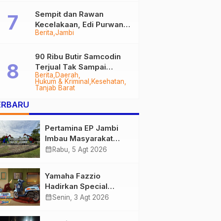
Sempit dan Rawan
Kecelakaan, Edi Purwanto
Berita
Jambi
Targetkan Jalan Lintas
Tungkal-Jambi Mulus di
2028
90 Ribu Butir Samcodin
Terjual Tak Sampai
Berita
Daerah
Setahun, Indra Safari
Hukum & Kriminal
Kesehatan
Desak Audit Menyeluruh
Tanjab Barat
ERBARU
Pertamina EP Jambi
Imbau Masyarakat
Tidak Beraktivitas di
calendar_month
Rabu, 5 Agt 2026
Atas Jalur Pipa Migas
Demi Keselamatan
Yamaha Fazzio
Bersama
Hadirkan Special
Edition Sunset Blue,
calendar_month
Senin, 3 Agt 2026
Tampilkan Nuansa
Retro Summer yang