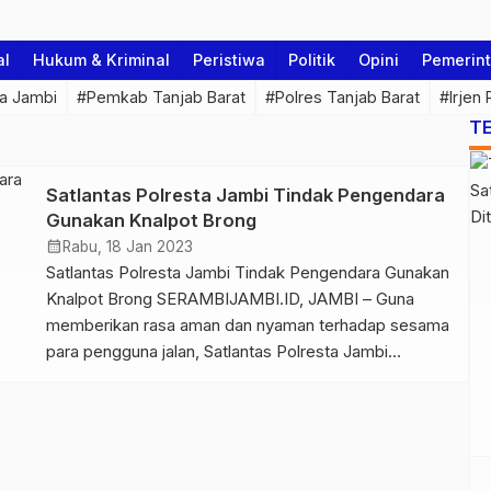
al
Hukum & Kriminal
Peristiwa
Politik
Opini
Pemerin
a Jambi
#Pemkab Tanjab Barat
#Polres Tanjab Barat
#Irjen
T
Satlantas Polresta Jambi Tindak Pengendara
Gunakan Knalpot Brong
calendar_month
Rabu, 18 Jan 2023
Satlantas Polresta Jambi Tindak Pengendara Gunakan
Knalpot Brong SERAMBIJAMBI.ID, JAMBI – Guna
memberikan rasa aman dan nyaman terhadap sesama
para pengguna jalan, Satlantas Polresta Jambi
melakukan penindakan kepada sekelompok remaja
yang tengah berkumpul di Kawasan Bandara lama,
Kota Jambi, Rabu (18/1/23). Penindakan yang
dilakukan adalah melakukan tilang kepada beberapa
kendaraan yang menggunakan knalpot brong yang