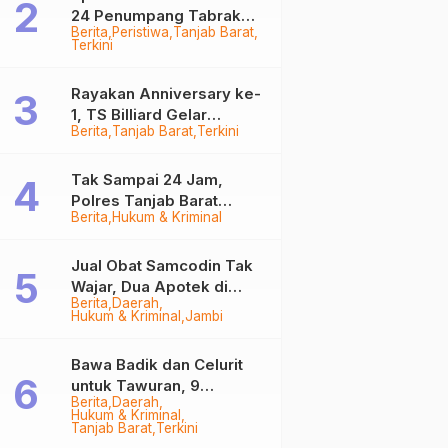
24 Penumpang Tabrak
Berita
Peristiwa
Tanjab Barat
Togok di Kuala Tungkal,
Terkini
Kapten Sempat Hilang
Rayakan Anniversary ke-
1, TS Billiard Gelar
Berita
Tanjab Barat
Terkini
Turnamen 9 Ball
Berhadiah Rp50,8 Juta
Tak Sampai 24 Jam,
Polres Tanjab Barat
Berita
Hukum & Kriminal
Ringkus Komplotan
Curanmor di Kuala
Tungkal
Jual Obat Samcodin Tak
Wajar, Dua Apotek di
Berita
Daerah
Tanjab Barat Disegel
Hukum & Kriminal
Jambi
BPOM!
Bawa Badik dan Celurit
untuk Tawuran, 9
Berita
Daerah
Anggota Geng Motor di
Hukum & Kriminal
Tanjab Barat Diringkus
Tanjab Barat
Terkini