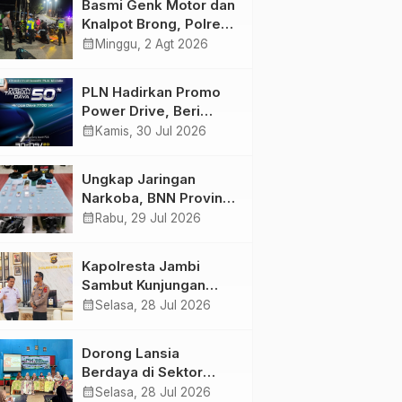
Basmi Genk Motor dan
Semakin Skena
Knalpot Brong, Polres
Tanjab Barat Amankan
calendar_month
Minggu, 2 Agt 2026
Belasan Kendaraan
PLN Hadirkan Promo
Power Drive, Beri
Diskon Tambah Daya
calendar_month
Kamis, 30 Jul 2026
50% di Ajang GIIAS
2026
Ungkap Jaringan
Narkoba, BNN Provinsi
Jambi dan Bea Cukai
calendar_month
Rabu, 29 Jul 2026
Amankan Sembilan
Pelaku beserta 766
Kapolresta Jambi
Butir Ekstasi dan 146
Sambut Kunjungan
Gram Sabu
Ketua dan Pengurus
calendar_month
Selasa, 28 Jul 2026
PWI Kota Jambi
Perkuat Sinergi dan
Dorong Lansia
Kolaborasi
Berdaya di Sektor
Hijau, Pertamina EP
calendar_month
Selasa, 28 Jul 2026