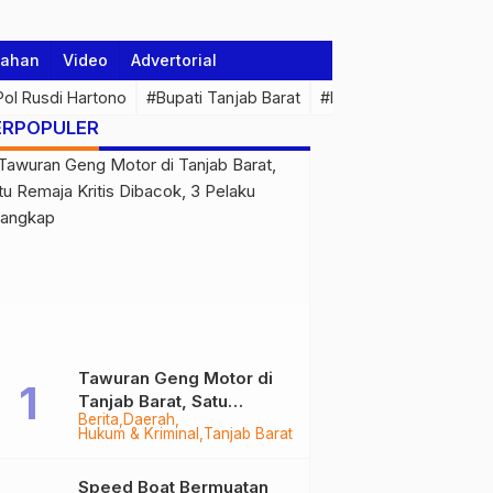
tahan
Video
Advertorial
 Pol Rusdi Hartono
#Bupati Tanjab Barat
#Pemprov Jambi
#Di
ERPOPULER
Tawuran Geng Motor di
Tanjab Barat, Satu
Berita
Daerah
Remaja Kritis Dibacok, 3
Hukum & Kriminal
Tanjab Barat
Pelaku Ditangkap
Speed Boat Bermuatan