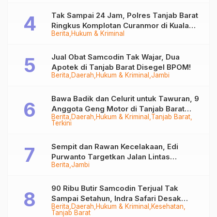
Tak Sampai 24 Jam, Polres Tanjab Barat
Ringkus Komplotan Curanmor di Kuala
Berita
Hukum & Kriminal
Tungkal
Jual Obat Samcodin Tak Wajar, Dua
Apotek di Tanjab Barat Disegel BPOM!
Berita
Daerah
Hukum & Kriminal
Jambi
Bawa Badik dan Celurit untuk Tawuran, 9
Anggota Geng Motor di Tanjab Barat
Berita
Daerah
Hukum & Kriminal
Tanjab Barat
Diringkus
Terkini
Sempit dan Rawan Kecelakaan, Edi
Purwanto Targetkan Jalan Lintas
Berita
Jambi
Tungkal-Jambi Mulus di 2028
90 Ribu Butir Samcodin Terjual Tak
Sampai Setahun, Indra Safari Desak
Berita
Daerah
Hukum & Kriminal
Kesehatan
Audit Menyeluruh
Tanjab Barat