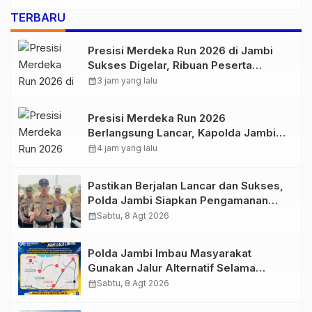
TERBARU
Presisi Merdeka Run 2026 di Jambi
Sukses Digelar, Ribuan Peserta
Ramaikan Event Nasional
calendar_month
3 jam yang lalu
Presisi Merdeka Run 2026
Berlangsung Lancar, Kapolda Jambi
Ucapkan Terimakasih dan Apresiasi
calendar_month
4 jam yang lalu
Dukungan Masyarakat
Pastikan Berjalan Lancar dan Sukses,
Polda Jambi Siapkan Pengamanan
Berlapis untuk 8.750 Pelari, 1.848
calendar_month
Sabtu, 8 Agt 2026
Personel Kawal Presisi Merdeka Run
Polda Jambi Imbau Masyarakat
Gunakan Jalur Alternatif Selama
Pelaksanaan Presisi Merdeka Run
calendar_month
Sabtu, 8 Agt 2026
2026