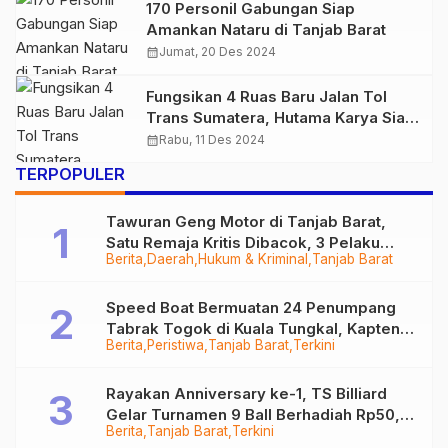
170 Personil Gabungan Siap
Amankan Nataru di Tanjab Barat
calendar_month
Jumat, 20 Des 2024
Fungsikan 4 Ruas Baru Jalan Tol
Trans Sumatera, Hutama Karya Siap
Dukung Kelancaran Natal 2024 dan
calendar_month
Rabu, 11 Des 2024
Tahun Baru 2025
TERPOPULER
Tawuran Geng Motor di Tanjab Barat,
Satu Remaja Kritis Dibacok, 3 Pelaku
Berita
Daerah
Hukum & Kriminal
Tanjab Barat
Ditangkap
Speed Boat Bermuatan 24 Penumpang
Tabrak Togok di Kuala Tungkal, Kapten
Berita
Peristiwa
Tanjab Barat
Terkini
Sempat Hilang
Rayakan Anniversary ke-1, TS Billiard
Gelar Turnamen 9 Ball Berhadiah Rp50,8
Berita
Tanjab Barat
Terkini
Juta