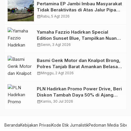
Pertamina EP Jambi Imbau Masyarakat
Tidak Beraktivitas di Atas Jalur Pipa
Migas Demi Keselamatan Bersama
calendar_month
Rabu, 5 Agt 2026
Yamaha Fazzio Hadirkan Special
Edition Sunset Blue, Tampilkan Nuansa
Retro Summer yang Semakin Skena
calendar_month
Senin, 3 Agt 2026
Basmi Genk Motor dan Knalpot Brong,
Polres Tanjab Barat Amankan Belasan
Kendaraan
calendar_month
Minggu, 2 Agt 2026
PLN Hadirkan Promo Power Drive, Beri
Diskon Tambah Daya 50% di Ajang
GIIAS 2026
calendar_month
Kamis, 30 Jul 2026
Beranda
Kebijakan Privasi
Kode Etik Jurnalistik
Pedoman Media Siber