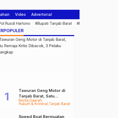
tahan
Video
Advertorial
 Pol Rusdi Hartono
#Bupati Tanjab Barat
#Pemprov Jambi
#Di
ERPOPULER
Tawuran Geng Motor di
Tanjab Barat, Satu
Berita
Daerah
Remaja Kritis Dibacok, 3
Hukum & Kriminal
Tanjab Barat
Pelaku Ditangkap
Speed Boat Bermuatan