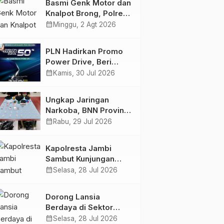
Basmi Genk Motor dan
Semakin Skena
Knalpot Brong, Polres
Tanjab Barat Amankan
calendar_month
Minggu, 2 Agt 2026
Belasan Kendaraan
PLN Hadirkan Promo
Power Drive, Beri
Diskon Tambah Daya
calendar_month
Kamis, 30 Jul 2026
50% di Ajang GIIAS
2026
Ungkap Jaringan
Narkoba, BNN Provinsi
Jambi dan Bea Cukai
calendar_month
Rabu, 29 Jul 2026
Amankan Sembilan
Pelaku beserta 766
Kapolresta Jambi
Butir Ekstasi dan 146
Sambut Kunjungan
Gram Sabu
Ketua dan Pengurus
calendar_month
Selasa, 28 Jul 2026
PWI Kota Jambi
Perkuat Sinergi dan
Dorong Lansia
Kolaborasi
Berdaya di Sektor
Hijau, Pertamina EP
calendar_month
Selasa, 28 Jul 2026