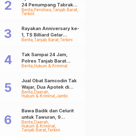
24 Penumpang Tabrak
Berita
Peristiwa
Tanjab Barat
Togok di Kuala Tungkal,
Terkini
Kapten Sempat Hilang
Rayakan Anniversary ke-
1, TS Billiard Gelar
Berita
Tanjab Barat
Terkini
Turnamen 9 Ball
Berhadiah Rp50,8 Juta
Tak Sampai 24 Jam,
Polres Tanjab Barat
Berita
Hukum & Kriminal
Ringkus Komplotan
Curanmor di Kuala
Tungkal
Jual Obat Samcodin Tak
Wajar, Dua Apotek di
Berita
Daerah
Tanjab Barat Disegel
Hukum & Kriminal
Jambi
BPOM!
Bawa Badik dan Celurit
untuk Tawuran, 9
Berita
Daerah
Anggota Geng Motor di
Hukum & Kriminal
Tanjab Barat Diringkus
Tanjab Barat
Terkini