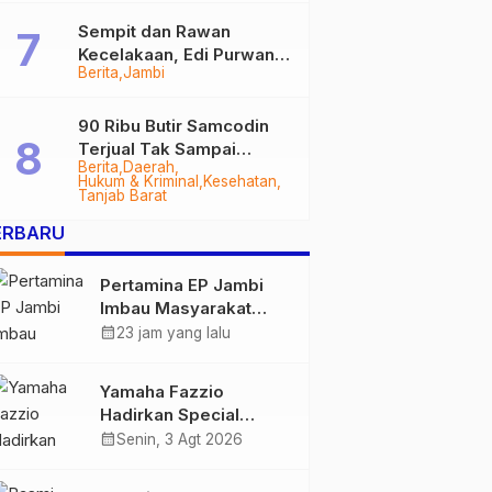
Sempit dan Rawan
Kecelakaan, Edi Purwanto
Berita
Jambi
Targetkan Jalan Lintas
Tungkal-Jambi Mulus di
2028
90 Ribu Butir Samcodin
Terjual Tak Sampai
Berita
Daerah
Setahun, Indra Safari
Hukum & Kriminal
Kesehatan
Desak Audit Menyeluruh
Tanjab Barat
ERBARU
Pertamina EP Jambi
Imbau Masyarakat
Tidak Beraktivitas di
calendar_month
23 jam yang lalu
Atas Jalur Pipa Migas
Demi Keselamatan
Yamaha Fazzio
Bersama
Hadirkan Special
Edition Sunset Blue,
calendar_month
Senin, 3 Agt 2026
Tampilkan Nuansa
Retro Summer yang