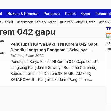
al
Hukum & Kriminal
Peristiwa
Politik
Opini
Pemerin
a Jambi
#Pemkab Tanjab Barat
#Polres Tanjab Barat
#Irjen
T
orem 042 gapu
Penutupan Karya Bakti TNI Korem 042 Gapu
Dihadiri Langsung Pangdam II Sriwijaya
Bersama Gubernur, Kapolda Jambi dan
calendar_month
Sabtu, 7 Jan 2023
Danrem
Penutupan Karya Bakti TNI Korem 042 Gapu Dihadiri
Langsung Pangdam II Sriwijaya Bersama Gubernur,
Kapolda Jambi dan Danrem SERAMBIJAMBI.ID,
BATANGHARI – Panglima Kodam (Pangdam) II
Sriwijaya Mayjen TNI Hilman Hadi menghadiri
langsung penutupan Karya Bakti TNI Korem 042 Gapu
tahun 2022 bertempat di Desa Singkawang
Kecamatan Muara Bulian Kabupaten Batanghari, Sabtu
(07/1/23). Dalam acara penutupan […]