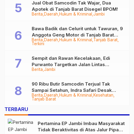
Jual Obat Samcodin Tak Wajar, Dua
Apotek di Tanjab Barat Disegel BPOM!
Berita
Daerah
Hukum & Kriminal
Jambi
Bawa Badik dan Celurit untuk Tawuran, 9
Anggota Geng Motor di Tanjab Barat
Berita
Daerah
Hukum & Kriminal
Tanjab Barat
Diringkus
Terkini
Sempit dan Rawan Kecelakaan, Edi
Purwanto Targetkan Jalan Lintas
Berita
Jambi
Tungkal-Jambi Mulus di 2028
90 Ribu Butir Samcodin Terjual Tak
Sampai Setahun, Indra Safari Desak
Berita
Daerah
Hukum & Kriminal
Kesehatan
Audit Menyeluruh
Tanjab Barat
TERBARU
Pertamina EP Jambi Imbau Masyarakat
Tidak Beraktivitas di Atas Jalur Pipa