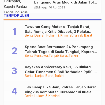
Langsung Arus Mudik di Jalan Tol
dan Arteri
calendar_month
Minggu, 16 Apr 2023
TERPOPULER
Tawuran Geng Motor di Tanjab Barat,
Satu Remaja Kritis Dibacok, 3 Pelaku
Berita
Daerah
Hukum & Kriminal
Tanjab Barat
Ditangkap
Speed Boat Bermuatan 24 Penumpang
Tabrak Togok di Kuala Tungkal, Kapten
Berita
Peristiwa
Tanjab Barat
Terkini
Sempat Hilang
Rayakan Anniversary ke-1, TS Billiard
Gelar Turnamen 9 Ball Berhadiah Rp50,8
Berita
Tanjab Barat
Terkini
Juta
Tak Sampai 24 Jam, Polres Tanjab Barat
Ringkus Komplotan Curanmor di Kuala
Berita
Hukum & Kriminal
Tungkal