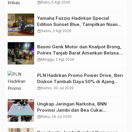
Migas Demi Keselamatan Bersama
calendar_month
Rabu, 5 Agt 2026
Yamaha Fazzio Hadirkan Special
Edition Sunset Blue, Tampilkan Nuansa
Retro Summer yang Semakin Skena
calendar_month
Senin, 3 Agt 2026
Basmi Genk Motor dan Knalpot Brong,
Polres Tanjab Barat Amankan Belasan
Kendaraan
calendar_month
Minggu, 2 Agt 2026
PLN Hadirkan Promo Power Drive, Beri
Diskon Tambah Daya 50% di Ajang
GIIAS 2026
calendar_month
Kamis, 30 Jul 2026
Ungkap Jaringan Narkoba, BNN
Provinsi Jambi dan Bea Cukai
Amankan Sembilan Pelaku beserta
calendar_month
Rabu, 29 Jul 2026
766 Butir Ekstasi dan 146 Gram Sabu