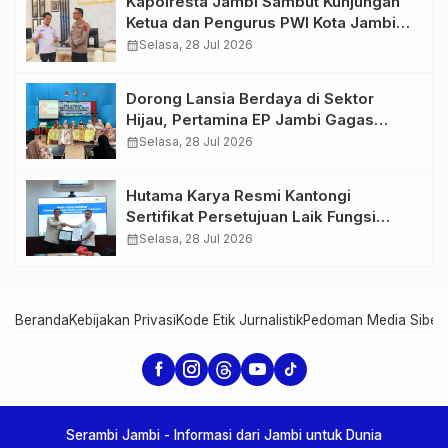
Kapolresta Jambi Sambut Kunjungan
Ketua dan Pengurus PWI Kota Jambi
Perkuat Sinergi dan Kolaborasi
calendar_month
Selasa, 28 Jul 2026
Dorong Lansia Berdaya di Sektor
Hijau, Pertamina EP Jambi Gagas
Lansiapreneur Batik Eco-Print
calendar_month
Selasa, 28 Jul 2026
Hutama Karya Resmi Kantongi
Sertifikat Persetujuan Laik Fungsi
Struktur Jembatan Musi V Tol
calendar_month
Selasa, 28 Jul 2026
Palembang–Betung
Beranda
Kebijakan Privasi
Kode Etik Jurnalistik
Pedoman Media Siber
Serambi Jambi - Informasi dari Jambi untuk Dunia