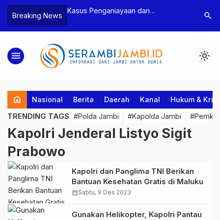
ganiayaan dan
Polres Tebo Ungkap Kasus
Ter
search
Breaking News
an Ketua BPD, Polres
Pengeroyokan dan Penganiayaan,
Pej
pkan Dua Tersangka
Dua Pelaku Pengeroyokan di Sumay
Kak
Ditahan
Pen
menu
light_mode
home
Nasional
Berita
Daerah
Kanal
Hukum & Krim
TRENDING TAGS
#Polda Jambi
#Kapolda Jambi
#Pemkab
Kapolri Jenderal Listyo Sigit
Prabowo
Kapolri dan Panglima TNI Berikan
Bantuan Kesehatan Gratis di Maluku
calendar_month
Sabtu, 9 Des 2023
Gunakan Helikopter, Kapolri Pantau