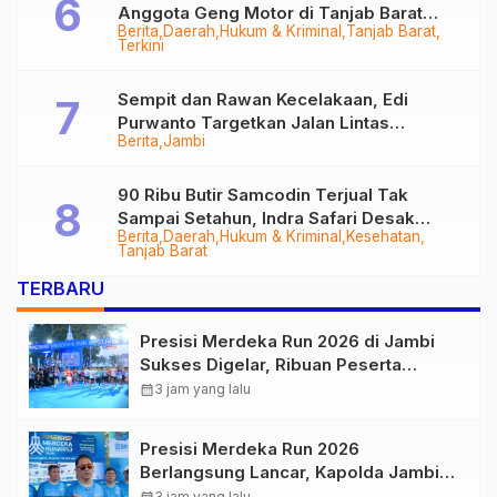
Anggota Geng Motor di Tanjab Barat
Berita
Daerah
Hukum & Kriminal
Tanjab Barat
Diringkus
Terkini
Sempit dan Rawan Kecelakaan, Edi
Purwanto Targetkan Jalan Lintas
Berita
Jambi
Tungkal-Jambi Mulus di 2028
90 Ribu Butir Samcodin Terjual Tak
Sampai Setahun, Indra Safari Desak
Berita
Daerah
Hukum & Kriminal
Kesehatan
Audit Menyeluruh
Tanjab Barat
TERBARU
Presisi Merdeka Run 2026 di Jambi
Sukses Digelar, Ribuan Peserta
Ramaikan Event Nasional
calendar_month
3 jam yang lalu
Presisi Merdeka Run 2026
Berlangsung Lancar, Kapolda Jambi
Ucapkan Terimakasih dan Apresiasi
3 jam yang lalu