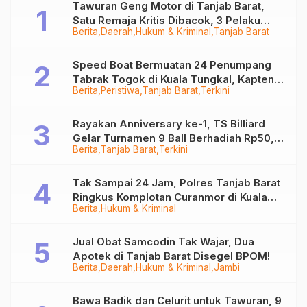
Tawuran Geng Motor di Tanjab Barat,
Satu Remaja Kritis Dibacok, 3 Pelaku
Berita
Daerah
Hukum & Kriminal
Tanjab Barat
Ditangkap
Speed Boat Bermuatan 24 Penumpang
Tabrak Togok di Kuala Tungkal, Kapten
Berita
Peristiwa
Tanjab Barat
Terkini
Sempat Hilang
Rayakan Anniversary ke-1, TS Billiard
Gelar Turnamen 9 Ball Berhadiah Rp50,8
Berita
Tanjab Barat
Terkini
Juta
Tak Sampai 24 Jam, Polres Tanjab Barat
Ringkus Komplotan Curanmor di Kuala
Berita
Hukum & Kriminal
Tungkal
Jual Obat Samcodin Tak Wajar, Dua
Apotek di Tanjab Barat Disegel BPOM!
Berita
Daerah
Hukum & Kriminal
Jambi
Bawa Badik dan Celurit untuk Tawuran, 9