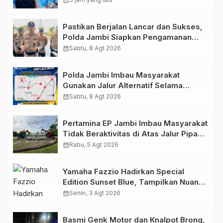
calendar_month
Dukungan Masyarakat
Pastikan Berjalan Lancar dan Sukses,
Polda Jambi Siapkan Pengamanan
Berlapis untuk 8.750 Pelari, 1.848
calendar_month
Sabtu, 8 Agt 2026
Personel Kawal Presisi Merdeka Run
Polda Jambi Imbau Masyarakat
Gunakan Jalur Alternatif Selama
Pelaksanaan Presisi Merdeka Run
calendar_month
Sabtu, 8 Agt 2026
2026
Pertamina EP Jambi Imbau Masyarakat
Tidak Beraktivitas di Atas Jalur Pipa
Migas Demi Keselamatan Bersama
calendar_month
Rabu, 5 Agt 2026
Yamaha Fazzio Hadirkan Special
Edition Sunset Blue, Tampilkan Nuansa
Retro Summer yang Semakin Skena
calendar_month
Senin, 3 Agt 2026
Basmi Genk Motor dan Knalpot Brong,