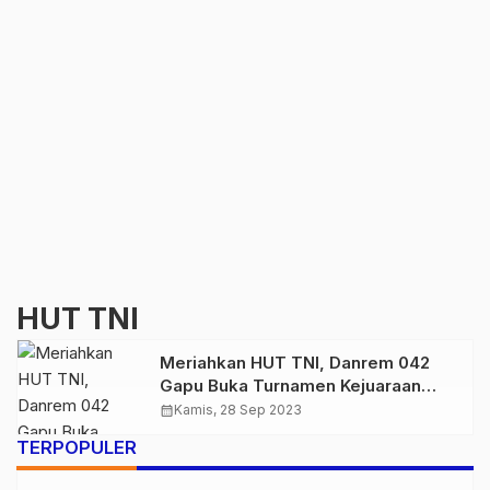
HUT TNI
Meriahkan HUT TNI, Danrem 042
Gapu Buka Turnamen Kejuaraan
Tenis dan Bulu Tangkis
calendar_month
Kamis, 28 Sep 2023
TERPOPULER