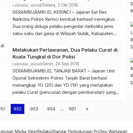
informasi dari warga yang dihimpun serambijambi.id,
calendar_month
Selasa, 2 Okt 2018
dua orang pelaku (laki laki dan perempuan, […]
SERAMBIJAMBI.ID, KERINCI – Jajaran Sat Res
Narkoba Polres Kerinci kembali berhasil meringkus
Dua orang diduga pelaku pengedar narkotika jenis
sabu-sabu dan ganja di Wilayah Siulak, Kabupaten
Kerinci, Senin, (1/10/18), sekitar pukul 19:00 WIB.
“Kedua orang yang ditangkap ini yakni
Melakukan Perlawanan, Dua Pelaku Curat di
berinisial AH dan ES Kedua pelaku tersebut ditangkap
Kuala Tungkal di Dor Polisi
ditempat yang sama. Terduga pelaku ditangkap di
calendar_month
Senin, 24 Sep 2018
Desa Pasar Siulak Gedang Kecamatan Siulak
SERAMBIJAMBI.ID, TANJAB BARAT – Jajaran Unit
Kabupaten Kerinci. Kasat […]
Opsnal Satreskrim Polres Tanjab Barat berhasil
menangkap YG (20) dan YD (19) yang merupakan
pelaku Curat (pencurian dengan pemberatan) yang
terjadi di Kapal Penangkap Ikan ‘INKA MINA 312’ yang
bertambat di gudang Ikan tepi Sungai Pengabuan,
951
952
953
954
…
961
»
Kelurahan Tungkal Harapan, Kecamatan Tungkal Ilir,
Kabupaten Tanjab Barat. Kapolres Tanjab Barat AKBP
[…]
edoman Media Siber
Redaksi
Standar Perlindungan Profesi Wartawan