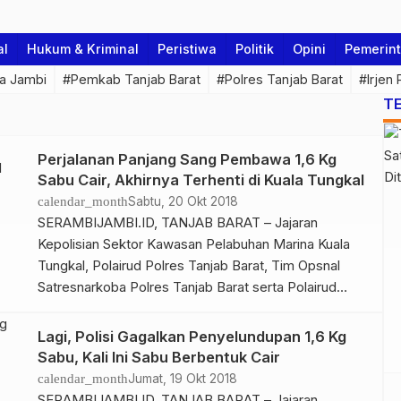
al
Hukum & Kriminal
Peristiwa
Politik
Opini
Pemerin
a Jambi
#Pemkab Tanjab Barat
#Polres Tanjab Barat
#Irjen
T
Perjalanan Panjang Sang Pembawa 1,6 Kg
Sabu Cair, Akhirnya Terhenti di Kuala Tungkal
calendar_month
Sabtu, 20 Okt 2018
SERAMBIJAMBI.ID, TANJAB BARAT – Jajaran
Kepolisian Sektor Kawasan Pelabuhan Marina Kuala
Tungkal, Polairud Polres Tanjab Barat, Tim Opsnal
Satresnarkoba Polres Tanjab Barat serta Polairud
Baharkam Polri kembali berhasil mengamankan satu
orang pelaku penyelundupan narkotika sabu-sabu
Lagi, Polisi Gagalkan Penyelundupan 1,6 Kg
yang dari Malaysia. BACA JUGA : Lagi, Polisi Gagalkan
Sabu, Kali Ini Sabu Berbentuk Cair
Penyelundupan 1,6 Kg Sabu, Kali Ini Sabu Berbentuk
calendar_month
Jumat, 19 Okt 2018
Cair BACA JUGA […]
SERAMBIJAMBI.ID, TANJAB BARAT – Jajaran