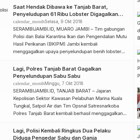
orang pelaku penyelundupan narkotika jenis sabu-
Saat Hendak Dibawa ke Tanjab Barat,
sabu yang diduga dari Malaysia, Sabtu (06/10/18)
Penyeludupan 61 Ribu Lobster Digagalkan
sekira pukul 17.00 di Pelabuhan Marina Kuala Tungkal.
Polisi
calendar_month
Selasa, 9 Okt 2018
Kapolres Tanjab Barat AKBP ADG Sinaga, […]
SERAMBIJAMBI.ID, MUARO JAMBI – Tim gabungan
Polisi dan Balai Karantina Ikan dan Pengendalian Mutu
Hasil Perikanan (BKIPM) Jambi kembali
menggagalkan upaya penyelundupan benih lobster
sebanyak 61 ribu. Benih lobster yang dibawa dari
Lampung itu saat hendak dibawa ke perairan laut
Lagi, Polres Tanjab Barat Gagalkan
Tanjung Jabung Barat (Tanjab Barat) Jambi menuju
Penyelundupan Sabu Sabu
Singapore. “Benih lobster itu diangkut dengan
calendar_month
Minggu, 7 Okt 2018
menggunakan mobil Pick […]
SERAMBIJAMBI.ID, TANJAB BARAT – Jajaran
Kepolisian Sektor Kawasan Pelabuhan Marina Kuala
Tungkal, Satpol Air dan Tim Opsnal Satresnarkoba
Polres Tanjab Barat kembali berhasil menggagalkan
penyelundupan paket narkotika jenis sabu-sabu dari
Batam, Sabtu (06/10/18) sekira pukul 17.50 di
Lagi, Polisi Kembali Ringkus Dua Pelaku
Pelabuhan Marina Kuala Tungkal. Berdasarkan
Diduga Pengedar Sabu dan Ganja