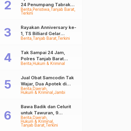
24 Penumpang Tabrak
Berita
Peristiwa
Tanjab Barat
Togok di Kuala Tungkal,
Terkini
Kapten Sempat Hilang
Rayakan Anniversary ke-
1, TS Billiard Gelar
Berita
Tanjab Barat
Terkini
Turnamen 9 Ball
Berhadiah Rp50,8 Juta
Tak Sampai 24 Jam,
Polres Tanjab Barat
Berita
Hukum & Kriminal
Ringkus Komplotan
Curanmor di Kuala
Tungkal
Jual Obat Samcodin Tak
Wajar, Dua Apotek di
Berita
Daerah
Tanjab Barat Disegel
Hukum & Kriminal
Jambi
BPOM!
Bawa Badik dan Celurit
untuk Tawuran, 9
Berita
Daerah
Anggota Geng Motor di
Hukum & Kriminal
Tanjab Barat Diringkus
Tanjab Barat
Terkini