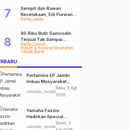
Sempit dan Rawan
Kecelakaan, Edi Purwanto
Berita
Jambi
Targetkan Jalan Lintas
Tungkal-Jambi Mulus di
2028
90 Ribu Butir Samcodin
Terjual Tak Sampai
Berita
Daerah
Setahun, Indra Safari
Hukum & Kriminal
Kesehatan
Desak Audit Menyeluruh
Tanjab Barat
ERBARU
Pertamina EP Jambi
Imbau Masyarakat
Tidak Beraktivitas di
Rabu, 5 Agt
calendar_month
Atas Jalur Pipa Migas
2026
Demi Keselamatan
Bersama
Yamaha Fazzio
Hadirkan Special
Edition Sunset Blue,
Senin, 3
calendar_month
Tampilkan Nuansa