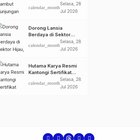
Ketua dan Pengurus
Selasa, 28
calendar_month
PWI Kota Jambi
Jul 2026
Perkuat Sinergi dan
Kolaborasi
Dorong Lansia
Berdaya di Sektor
Hijau, Pertamina EP
Selasa, 28
calendar_month
Jambi Gagas
Jul 2026
Lansiapreneur Batik
Eco-Print
Hutama Karya Resmi
Kantongi Sertifikat
Persetujuan Laik
Selasa, 28
calendar_month
Fungsi Struktur
Jul 2026
Jembatan Musi V Tol
Palembang–Betung