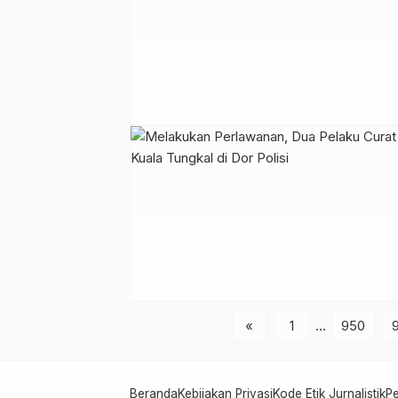
«
1
…
950
Beranda
Kebijakan Privasi
Kode Etik Jurnalistik
P