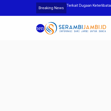
 dan Penganiayaan, Dua Pelaku
Terkait Dugaan Keterlibat
Breaking News
Ditjen Pas Jambi Dukung
menu