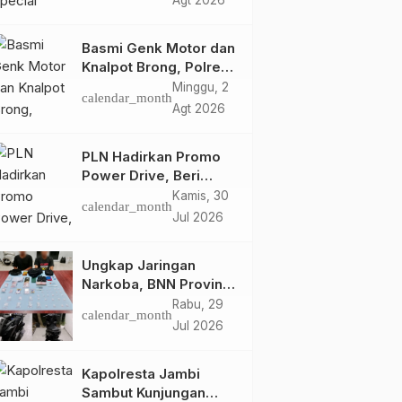
Agt 2026
Retro Summer yang
Semakin Skena
Basmi Genk Motor dan
Knalpot Brong, Polres
Tanjab Barat Amankan
Minggu, 2
calendar_month
Belasan Kendaraan
Agt 2026
PLN Hadirkan Promo
Power Drive, Beri
Diskon Tambah Daya
Kamis, 30
calendar_month
50% di Ajang GIIAS
Jul 2026
2026
Ungkap Jaringan
Narkoba, BNN Provinsi
Jambi dan Bea Cukai
Rabu, 29
calendar_month
Amankan Sembilan
Jul 2026
Pelaku beserta 766
Butir Ekstasi dan 146
Kapolresta Jambi
Gram Sabu
Sambut Kunjungan