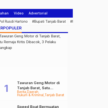
tahan
Video
Advertorial
 Pol Rusdi Hartono
#Bupati Tanjab Barat
#Pemprov Jambi
#Di
ERPOPULER
Tawuran Geng Motor di
Tanjab Barat, Satu
Berita
Daerah
Remaja Kritis Dibacok, 3
Hukum & Kriminal
Tanjab Barat
Pelaku Ditangkap
Speed Boat Bermuatan