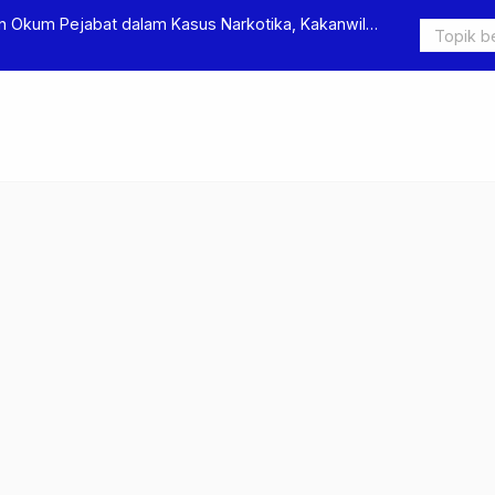
an Okum Pejabat dalam Kasus Narkotika, Kakanwil
Bawa Badik
 Penuh Proses Hukum
Diringkus