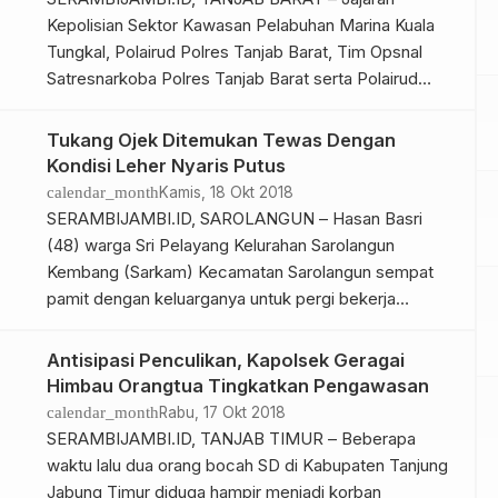
Kepolisian Sektor Kawasan Pelabuhan Marina Kuala
Tungkal, Polairud Polres Tanjab Barat, Tim Opsnal
Satresnarkoba Polres Tanjab Barat serta Polairud
Baharkam Polri kembali berhasil mengamankan satu
orang pelaku penyelundupan narkotika sabu-sabu
Tukang Ojek Ditemukan Tewas Dengan
yang dari Malaysia. BACA JUGA : Polisi Kembali
Kondisi Leher Nyaris Putus
Amankan 1 Kg Sabu, Kedua Pelaku Terancam
calendar_month
Kamis, 18 Okt 2018
Hukuman Mati “Kali ini pelaku […]
SERAMBIJAMBI.ID, SAROLANGUN – Hasan Basri
(48) warga Sri Pelayang Kelurahan Sarolangun
Kembang (Sarkam) Kecamatan Sarolangun sempat
pamit dengan keluarganya untuk pergi bekerja
sebagai tukang ojek. Namun pamitan tersebut
merupakan pamit terakhir kalinya, ia sempat dicari
Antisipasi Penculikan, Kapolsek Geragai
oleh keluarganya. Bukan apa-apa, usai pergi
Himbau Orangtua Tingkatkan Pengawasan
mengantarkan penumpang ke kebun karet tak pulang
calendar_month
Rabu, 17 Okt 2018
selama dua hari. Merasa ada yang aneh, […]
SERAMBIJAMBI.ID, TANJAB TIMUR – Beberapa
waktu lalu dua orang bocah SD di Kabupaten Tanjung
Jabung Timur diduga hampir menjadi korban