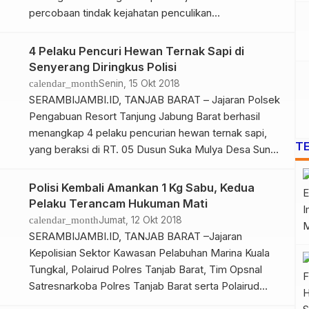
percobaan tindak kejahatan penculikan
anak. Peristiwa dugaan penculikan itu terjadi pada
minggu (7/10/18) lalu, di Pasar Blok D Kelurahan
4 Pelaku Pencuri Hewan Ternak Sapi di
Pandan Jaya, Kecamatan Geragai, Kabupaten Tanjab
Senyerang Diringkus Polisi
Timur. BACA JUGA : Mendengar Percakapan “Bos
calendar_month
Senin, 15 Okt 2018
Dapat Lagi Korban Dua […]
SERAMBIJAMBI.ID, TANJAB BARAT – Jajaran Polsek
Pengabuan Resort Tanjung Jabung Barat berhasil
menangkap 4 pelaku pencurian hewan ternak sapi,
T
yang beraksi di RT. 05 Dusun Suka Mulya Desa Sungai
Rambai Kecamatan Senyerang, Kabupaten Tanjab
barat, Minggu (14/10/18). Keempat pelaku tersebut
Polisi Kembali Amankan 1 Kg Sabu, Kedua
yakni AS (23) merupakan warga KM. 04 Kelurahan
Pelaku Terancam Hukuman Mati
Tebing Tinggi Kecamatan Tebing Tinggi, pelaku MT
calendar_month
Jumat, 12 Okt 2018
[…]
SERAMBIJAMBI.ID, TANJAB BARAT –Jajaran
Kepolisian Sektor Kawasan Pelabuhan Marina Kuala
Tungkal, Polairud Polres Tanjab Barat, Tim Opsnal
Satresnarkoba Polres Tanjab Barat serta Polairud
Baharkam Polri kembali berhasil mengamankan dua