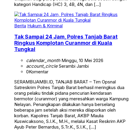
kategori Handicap (HC) 3, 4B, 4N, dan […]
Berita
Hukum & Kriminal
Tak Sampai 24 Jam, Polres Tanjab Barat
Ringkus Komplotan Curanmor di Kuala
Tungkal
calendar_month
Minggu, 10 Mei 2026
account_circle
Serambi Jambi
0
Komentar
SERAMBIJAMBI.ID, TANJAB BARAT – Tim Opsnal
Satreskrim Polres Tanjab Barat berhasil meringkus dua
orang pelaku tindak pidana pencurian kendaraan
bermotor (curanmor) yang meresahkan warga Kampung
Nelayan. Penangkapan dilakukan hanya berselang
beberapa jam setelah aksi mereka dilaporkan oleh
korban. Kapolres Tanjab Barat, AKBP Maulia
Kuswicaksono, S.I.K., M.H., melalui Kasat Reskrim AKP
Ayub Peter Bernardus, S.Tr.K., S.I.K., […]