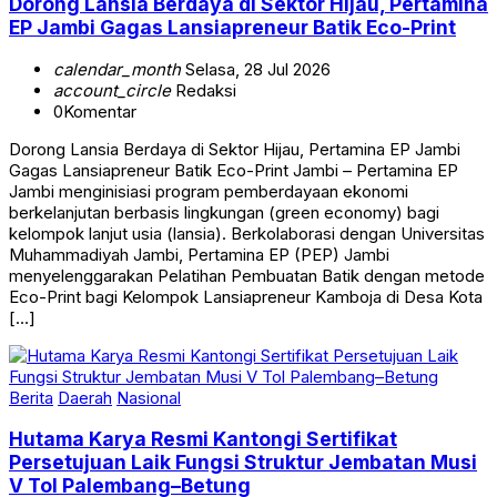
Dorong Lansia Berdaya di Sektor Hijau, Pertamina
EP Jambi Gagas Lansiapreneur Batik Eco-Print
calendar_month
Selasa, 28 Jul 2026
account_circle
Redaksi
0
Komentar
Dorong Lansia Berdaya di Sektor Hijau, Pertamina EP Jambi
Gagas Lansiapreneur Batik Eco-Print Jambi – Pertamina EP
Jambi menginisiasi program pemberdayaan ekonomi
berkelanjutan berbasis lingkungan (green economy) bagi
kelompok lanjut usia (lansia). Berkolaborasi dengan Universitas
Muhammadiyah Jambi, Pertamina EP (PEP) Jambi
menyelenggarakan Pelatihan Pembuatan Batik dengan metode
Eco-Print bagi Kelompok Lansiapreneur Kamboja di Desa Kota
[…]
Berita
Daerah
Nasional
Hutama Karya Resmi Kantongi Sertifikat
Persetujuan Laik Fungsi Struktur Jembatan Musi
V Tol Palembang–Betung