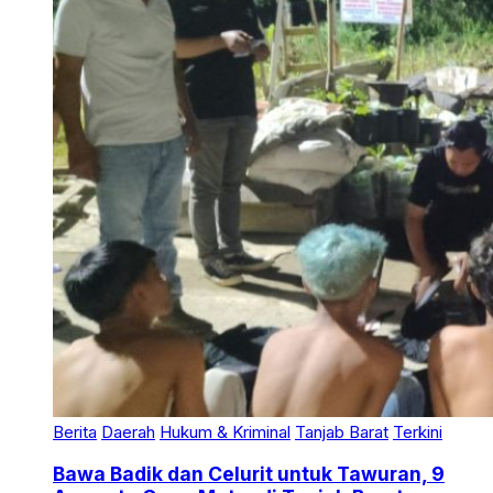
Berita
Daerah
Hukum & Kriminal
Tanjab Barat
Terkini
Bawa Badik dan Celurit untuk Tawuran, 9