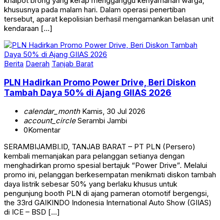
knalpot brong yang kerap mengganggu kenyamanan warga,
khususnya pada malam hari. Dalam operasi penertiban
tersebut, aparat kepolisian berhasil mengamankan belasan unit
kendaraan […]
Berita
Daerah
Tanjab Barat
PLN Hadirkan Promo Power Drive, Beri Diskon
Tambah Daya 50% di Ajang GIIAS 2026
calendar_month
Kamis, 30 Jul 2026
account_circle
Serambi Jambi
0
Komentar
SERAMBIJAMBI.ID, TANJAB BARAT – PT PLN (Persero)
kembali memanjakan para pelanggan setianya dengan
menghadirkan promo spesial bertajuk “Power Drive”. Melalui
promo ini, pelanggan berkesempatan menikmati diskon tambah
daya listrik sebesar 50% yang berlaku khusus untuk
pengunjung booth PLN di ajang pameran otomotif bergengsi,
the 33rd GAIKINDO Indonesia International Auto Show (GIIAS)
di ICE – BSD […]