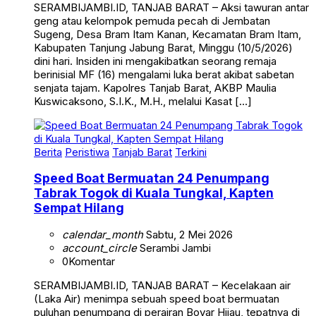
SERAMBIJAMBI.ID, TANJAB BARAT – Aksi tawuran antar
geng atau kelompok pemuda pecah di Jembatan
Sugeng, Desa Bram Itam Kanan, Kecamatan Bram Itam,
Kabupaten Tanjung Jabung Barat, Minggu (10/5/2026)
dini hari. Insiden ini mengakibatkan seorang remaja
berinisial MF (16) mengalami luka berat akibat sabetan
senjata tajam. Kapolres Tanjab Barat, AKBP Maulia
Kuswicaksono, S.I.K., M.H., melalui Kasat […]
Berita
Peristiwa
Tanjab Barat
Terkini
Speed Boat Bermuatan 24 Penumpang
Tabrak Togok di Kuala Tungkal, Kapten
Sempat Hilang
calendar_month
Sabtu, 2 Mei 2026
account_circle
Serambi Jambi
0
Komentar
SERAMBIJAMBI.ID, TANJAB BARAT – Kecelakaan air
(Laka Air) menimpa sebuah speed boat bermuatan
puluhan penumpang di perairan Boyar Hijau, tepatnya di