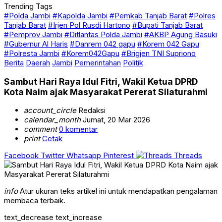
Trending Tags
#Polda Jambi
#Kapolda Jambi
#Pemkab Tanjab Barat
#Polres
Tanjab Barat
#Irjen Pol Rusdi Hartono
#Bupati Tanjab Barat
#Pemprov Jambi
#Ditlantas Polda Jambi
#AKBP Agung Basuki
#Gubernur Al Haris
#Danrem 042 gapu
#Korem 042 Gapu
#Polresta Jambi
#Korem042Gapu
#Brigjen TNI Supriono
Berita
Daerah
Jambi
Pemerintahan
Politik
Sambut Hari Raya Idul Fitri, Wakil Ketua DPRD
Kota Naim ajak Masyarakat Pererat Silaturahmi
account_circle
Redaksi
calendar_month
Jumat, 20 Mar 2026
comment
0 komentar
print
Cetak
Facebook
Twitter
Whatsapp
Pinterest
Threads
info
Atur ukuran teks artikel ini untuk mendapatkan pengalaman
membaca terbaik.
text_decrease
text_increase