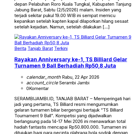
depan Pelabuhan Roro Kuala Tungkal, Kabupaten Tanjung
Jabung Barat, Sabtu (2/5/2026) malam. Insiden yang
terjadi sekitar pukul 19.00 WIB ini sempat memicu
kepanikan setelah kapten kapal dilaporkan hilang sesaat
setelah kejadian. Namun, setelah dilakukan […]
Berita
Tanjab Barat
Terkini
Rayakan Anniversary ke-1, TS Billiard Gelar
Turnamen 9 Ball Berhadiah Rp50,8 Juta
calendar_month
Rabu, 22 Apr 2026
account_circle
Serambi Jambi
0
Komentar
SERAMBIJAMBI.ID, TANJAB BARAT – Memperingati hari
jadi yang pertama, TS Billiard resmi mengumumkan
gelaran turnamen biliar bergengsi bertajuk “TS Billiard
Tournament 9 Ball”. Kompetisi yang dijadwalkan
berlangsung pada 14-17 Mei 2026 ini menawarkan total
hadiah fantastis mencapai Rp50.800.000. Turnamen ini
ditujukan bagi para pecinta olahraga bola sodok dengan