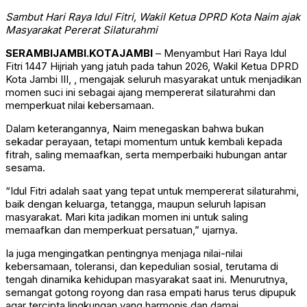
Sambut Hari Raya Idul Fitri, Wakil Ketua DPRD Kota Naim ajak
Masyarakat Pererat Silaturahmi
SERAMBIJAMBI.KOTAJAMBI
– Menyambut Hari Raya Idul
Fitri 1447 Hijriah yang jatuh pada tahun 2026, Wakil Ketua DPRD
Kota Jambi III, , mengajak seluruh masyarakat untuk menjadikan
momen suci ini sebagai ajang mempererat silaturahmi dan
memperkuat nilai kebersamaan.
Dalam keterangannya, Naim menegaskan bahwa bukan
sekadar perayaan, tetapi momentum untuk kembali kepada
fitrah, saling memaafkan, serta memperbaiki hubungan antar
sesama.
“Idul Fitri adalah saat yang tepat untuk mempererat silaturahmi,
baik dengan keluarga, tetangga, maupun seluruh lapisan
masyarakat. Mari kita jadikan momen ini untuk saling
memaafkan dan memperkuat persatuan,” ujarnya.
Ia juga mengingatkan pentingnya menjaga nilai-nilai
kebersamaan, toleransi, dan kepedulian sosial, terutama di
tengah dinamika kehidupan masyarakat saat ini. Menurutnya,
semangat gotong royong dan rasa empati harus terus dipupuk
agar tercipta lingkungan yang harmonis dan damai.