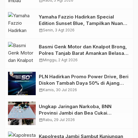
calendar_month
Rabu, 5 Agt 2026
Yamaha Fazzio Hadirkan Special
Edition Sunset Blue, Tampilkan Nuansa
Retro Summer yang Semakin Skena
calendar_month
Senin, 3 Agt 2026
Basmi Genk Motor dan Knalpot Brong,
Polres Tanjab Barat Amankan Belasan
Kendaraan
calendar_month
Minggu, 2 Agt 2026
PLN Hadirkan Promo Power Drive, Beri
Diskon Tambah Daya 50% di Ajang
GIIAS 2026
calendar_month
Kamis, 30 Jul 2026
Ungkap Jaringan Narkoba, BNN
Provinsi Jambi dan Bea Cukai
Amankan Sembilan Pelaku beserta
calendar_month
Rabu, 29 Jul 2026
766 Butir Ekstasi dan 146 Gram Sabu
Kapolresta Jambi Sambut Kunjungan