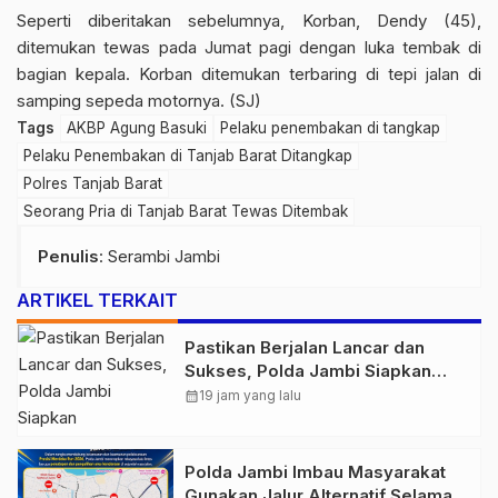
Seperti diberitakan sebelumnya, Korban, Dendy (45),
ditemukan tewas pada Jumat pagi dengan luka tembak di
bagian kepala. Korban ditemukan terbaring di tepi jalan di
samping sepeda motornya. (SJ)
Tags
AKBP Agung Basuki
Pelaku penembakan di tangkap
Pelaku Penembakan di Tanjab Barat Ditangkap
Polres Tanjab Barat
Seorang Pria di Tanjab Barat Tewas Ditembak
Penulis
: Serambi Jambi
ARTIKEL TERKAIT
Pastikan Berjalan Lancar dan
Sukses, Polda Jambi Siapkan
Pengamanan Berlapis untuk 8.750
calendar_month
19 jam yang lalu
Pelari, 1.848 Personel Kawal
Presisi Merdeka Run
Polda Jambi Imbau Masyarakat
Gunakan Jalur Alternatif Selama