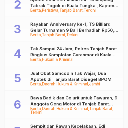
Tabrak Togok di Kuala Tungkal, Kapten
Berita
Peristiwa
Tanjab Barat
Terkini
Sempat Hilang
Rayakan Anniversary ke-1, TS Billiard
Gelar Turnamen 9 Ball Berhadiah Rp50,8
Berita
Tanjab Barat
Terkini
Juta
Tak Sampai 24 Jam, Polres Tanjab Barat
Ringkus Komplotan Curanmor di Kuala
Berita
Hukum & Kriminal
Tungkal
Jual Obat Samcodin Tak Wajar, Dua
Apotek di Tanjab Barat Disegel BPOM!
Berita
Daerah
Hukum & Kriminal
Jambi
Bawa Badik dan Celurit untuk Tawuran, 9
Anggota Geng Motor di Tanjab Barat
Berita
Daerah
Hukum & Kriminal
Tanjab Barat
Diringkus
Terkini
Sempit dan Rawan Kecelakaan, Edi