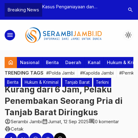
n Narkoba, BNN
Kasus Penganiayaan dan
Polres T
search
Breaking News
dan Bea Cukai
Pengancaman Ketua BPD, Polres
Pengeroy
an Pelaku beserta
Tebo Tetapkan Dua Tersangka
Dua Pela
si dan 146 Gram
Ditahan
menu
light_mode
home
Nasional
Berita
Daerah
Kanal
Hukum & Krim
TRENDING TAGS
#Polda Jambi
#Kapolda Jambi
#Pemkab
Berita
Hukum & Kriminal
Tanjab Barat
Terkini
Kurang dari 6 Jam, Pelaku
Penembakan Seorang Pria di
Tanjab Barat Diringkus
account_circle
calendar_month
comment
Serambi Jambi
Jumat, 12 Sep 2025
0 komentar
print
Cetak