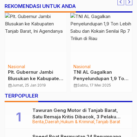
REKOMENDASI UNTUK ANDA
Nasional
Nasional
Plt. Gubernur Jambi
TNI AL Gagalkan
Blusukan ke Kabupaten
Penyelundupan 1,9 Ton
Tanjab Barat, Ini
Lebih Sabu dan Kokain
calendar_month
Jumat, 25 Jan 2019
calendar_month
Sabtu, 17 Mei 2025
Agendanya
Senilai Rp 7 Triliun di
TERPOPULER
Riau
Tawuran Geng Motor di Tanjab Barat,
Satu Remaja Kritis Dibacok, 3 Pelaku
Berita
Daerah
Hukum & Kriminal
Tanjab Barat
Ditangkap
Speed Boat Bermuatan 24 Penumpang