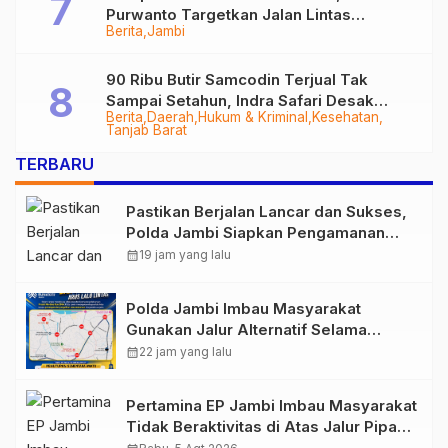
Purwanto Targetkan Jalan Lintas
Berita
Jambi
Tungkal-Jambi Mulus di 2028
90 Ribu Butir Samcodin Terjual Tak
Sampai Setahun, Indra Safari Desak
Berita
Daerah
Hukum & Kriminal
Kesehatan
Audit Menyeluruh
Tanjab Barat
TERBARU
Pastikan Berjalan Lancar dan Sukses,
Polda Jambi Siapkan Pengamanan
Berlapis untuk 8.750 Pelari, 1.848
calendar_month
19 jam yang lalu
Personel Kawal Presisi Merdeka Run
Polda Jambi Imbau Masyarakat
Gunakan Jalur Alternatif Selama
Pelaksanaan Presisi Merdeka Run
calendar_month
22 jam yang lalu
2026
Pertamina EP Jambi Imbau Masyarakat
Tidak Beraktivitas di Atas Jalur Pipa
Migas Demi Keselamatan Bersama