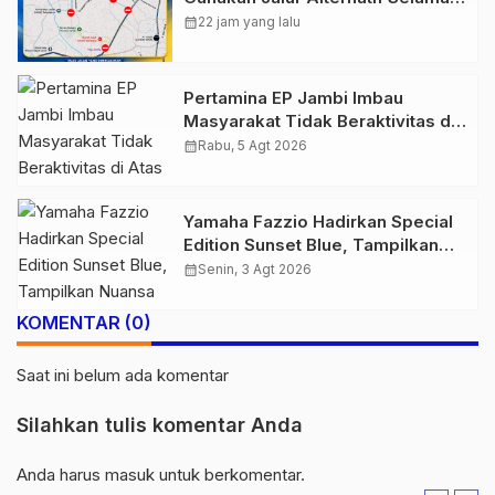
Pelaksanaan Presisi Merdeka Run
calendar_month
22 jam yang lalu
2026
Pertamina EP Jambi Imbau
Masyarakat Tidak Beraktivitas di
Atas Jalur Pipa Migas Demi
calendar_month
Rabu, 5 Agt 2026
Keselamatan Bersama
Yamaha Fazzio Hadirkan Special
Edition Sunset Blue, Tampilkan
Nuansa Retro Summer yang
calendar_month
Senin, 3 Agt 2026
Semakin Skena
KOMENTAR (0)
Saat ini belum ada komentar
Silahkan tulis komentar Anda
Anda harus
masuk
untuk berkomentar.