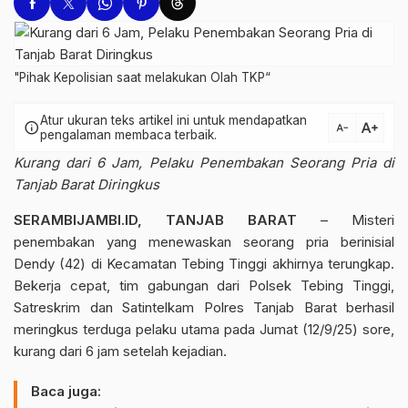
"Pihak Kepolisian saat melakukan Olah TKP“
Atur ukuran teks artikel ini untuk mendapatkan
text_increase
info
text_decrease
pengalaman membaca terbaik.
Kurang dari 6 Jam, Pelaku Penembakan Seorang Pria di
Tanjab Barat Diringkus
SERAMBIJAMBI.ID, TANJAB BARAT
– Misteri
penembakan yang menewaskan seorang pria berinisial
Dendy (42) di Kecamatan Tebing Tinggi akhirnya terungkap.
Bekerja cepat, tim gabungan dari Polsek Tebing Tinggi,
Satreskrim dan Satintelkam Polres Tanjab Barat berhasil
meringkus terduga pelaku utama pada Jumat (12/9/25) sore,
kurang dari 6 jam setelah kejadian.
Baca juga: