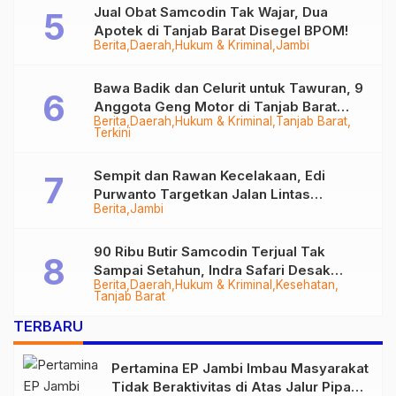
Jual Obat Samcodin Tak Wajar, Dua
Apotek di Tanjab Barat Disegel BPOM!
Berita
Daerah
Hukum & Kriminal
Jambi
Bawa Badik dan Celurit untuk Tawuran, 9
Anggota Geng Motor di Tanjab Barat
Berita
Daerah
Hukum & Kriminal
Tanjab Barat
Diringkus
Terkini
Sempit dan Rawan Kecelakaan, Edi
Purwanto Targetkan Jalan Lintas
Berita
Jambi
Tungkal-Jambi Mulus di 2028
90 Ribu Butir Samcodin Terjual Tak
Sampai Setahun, Indra Safari Desak
Berita
Daerah
Hukum & Kriminal
Kesehatan
Audit Menyeluruh
Tanjab Barat
TERBARU
Pertamina EP Jambi Imbau Masyarakat
Tidak Beraktivitas di Atas Jalur Pipa