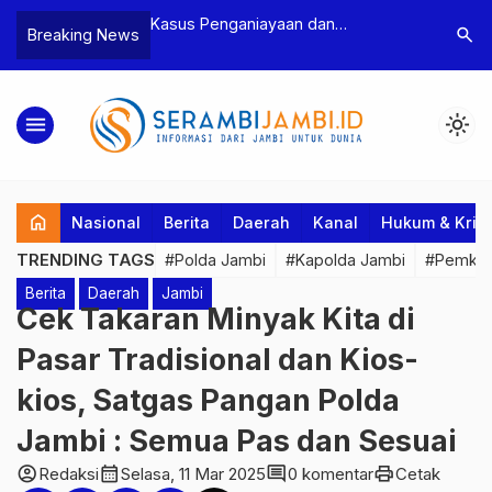
Kasus Penganiayaan dan
Polres Tebo Ungkap Ka
search
Breaking News
Pengancaman Ketua BPD, Polres
Pengeroyokan dan Peng
rta
Tebo Tetapkan Dua Tersangka
Dua Pelaku Pengeroyoka
Ditahan
menu
light_mode
home
Nasional
Berita
Daerah
Kanal
Hukum & Krim
TRENDING TAGS
#Polda Jambi
#Kapolda Jambi
#Pemkab
Berita
Daerah
Jambi
Cek Takaran Minyak Kita di
Pasar Tradisional dan Kios-
kios, Satgas Pangan Polda
Jambi : Semua Pas dan Sesuai
account_circle
calendar_month
comment
print
Redaksi
Selasa, 11 Mar 2025
0 komentar
Cetak