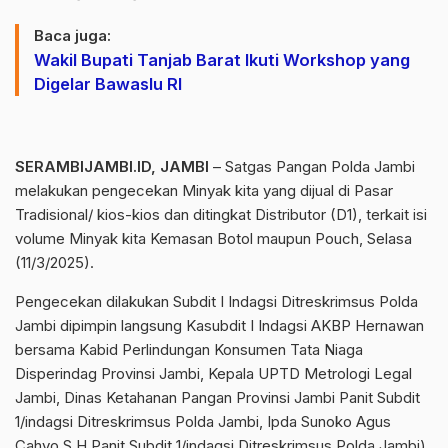
Baca juga:
Wakil Bupati Tanjab Barat Ikuti Workshop yang
Digelar Bawaslu RI
SERAMBIJAMBI.ID, JAMBI
– Satgas Pangan Polda Jambi
melakukan pengecekan Minyak kita yang dijual di Pasar
Tradisional/ kios-kios dan ditingkat Distributor (D1), terkait isi
volume Minyak kita Kemasan Botol maupun Pouch, Selasa
(11/3/2025).
Pengecekan dilakukan Subdit I Indagsi Ditreskrimsus Polda
Jambi dipimpin langsung Kasubdit I Indagsi AKBP Hernawan
bersama Kabid Perlindungan Konsumen Tata Niaga
Disperindag Provinsi Jambi, Kepala UPTD Metrologi Legal
Jambi, Dinas Ketahanan Pangan Provinsi Jambi Panit Subdit
1/indagsi Ditreskrimsus Polda Jambi, Ipda Sunoko Agus
Cahyo S.H Panit Subdit 1/indagsi Ditreskrimsus Polda Jambi),