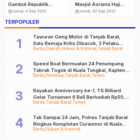
Gambut Republik
Masjid Asrama Haji
Indonesia Kunjungi
Babel Pertanyakan
calendar_month
Jumat, 4 Sep 2020
calendar_month
Jumat, 30 Sep 2022
Command Center Polda
Kontraktor dan
TERPOPULER
Jambi
Pengawas Bisa Tidak
Terjerat?
Tawuran Geng Motor di Tanjab Barat,
Satu Remaja Kritis Dibacok, 3 Pelaku
Berita
Daerah
Hukum & Kriminal
Tanjab Barat
Ditangkap
Speed Boat Bermuatan 24 Penumpang
Tabrak Togok di Kuala Tungkal, Kapten
Berita
Peristiwa
Tanjab Barat
Terkini
Sempat Hilang
Rayakan Anniversary ke-1, TS Billiard
Gelar Turnamen 9 Ball Berhadiah Rp50,8
Berita
Tanjab Barat
Terkini
Juta
Tak Sampai 24 Jam, Polres Tanjab Barat
Ringkus Komplotan Curanmor di Kuala
Berita
Hukum & Kriminal
Tungkal