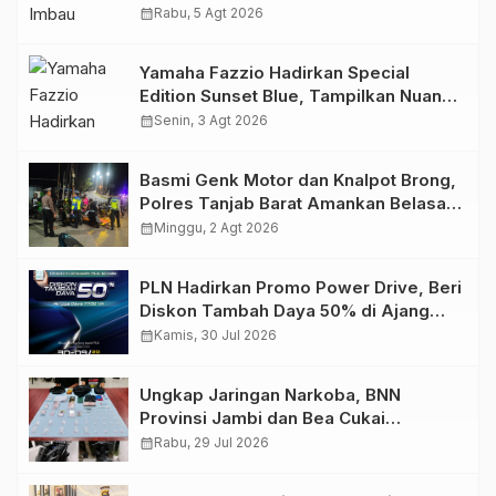
Migas Demi Keselamatan Bersama
calendar_month
Rabu, 5 Agt 2026
Yamaha Fazzio Hadirkan Special
Edition Sunset Blue, Tampilkan Nuansa
Retro Summer yang Semakin Skena
calendar_month
Senin, 3 Agt 2026
Basmi Genk Motor dan Knalpot Brong,
Polres Tanjab Barat Amankan Belasan
Kendaraan
calendar_month
Minggu, 2 Agt 2026
PLN Hadirkan Promo Power Drive, Beri
Diskon Tambah Daya 50% di Ajang
GIIAS 2026
calendar_month
Kamis, 30 Jul 2026
Ungkap Jaringan Narkoba, BNN
Provinsi Jambi dan Bea Cukai
Amankan Sembilan Pelaku beserta
calendar_month
Rabu, 29 Jul 2026
766 Butir Ekstasi dan 146 Gram Sabu