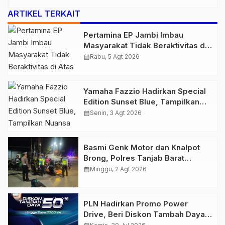
ARTIKEL TERKAIT
Pertamina EP Jambi Imbau
Masyarakat Tidak Beraktivitas di
Atas Jalur Pipa Migas Demi
calendar_month
Rabu, 5 Agt 2026
Keselamatan Bersama
Yamaha Fazzio Hadirkan Special
Edition Sunset Blue, Tampilkan
Nuansa Retro Summer yang
calendar_month
Senin, 3 Agt 2026
Semakin Skena
Basmi Genk Motor dan Knalpot
Brong, Polres Tanjab Barat
Amankan Belasan Kendaraan
calendar_month
Minggu, 2 Agt 2026
PLN Hadirkan Promo Power
Drive, Beri Diskon Tambah Daya
50% di Ajang GIIAS 2026