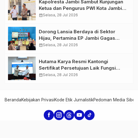
Kapolresta Jambi Sambut Kunjungan
Ketua dan Pengurus PWI Kota Jambi
Perkuat Sinergi dan Kolaborasi
calendar_month
Selasa, 28 Jul 2026
Dorong Lansia Berdaya di Sektor
Hijau, Pertamina EP Jambi Gagas
Lansiapreneur Batik Eco-Print
calendar_month
Selasa, 28 Jul 2026
Hutama Karya Resmi Kantongi
Sertifikat Persetujuan Laik Fungsi
Struktur Jembatan Musi V Tol
calendar_month
Selasa, 28 Jul 2026
Palembang–Betung
Beranda
Kebijakan Privasi
Kode Etik Jurnalistik
Pedoman Media Siber
Serambi Jambi - Informasi dari Jambi untuk Dunia