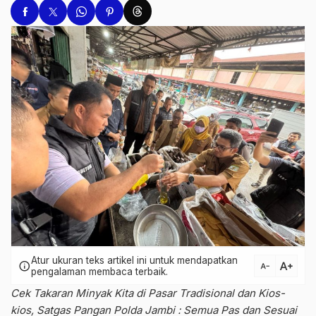
Atur ukuran teks artikel ini untuk mendapatkan
text_increase
info
text_decrease
pengalaman membaca terbaik.
Cek Takaran Minyak Kita di Pasar Tradisional dan Kios-
kios, Satgas Pangan Polda Jambi : Semua Pas dan Sesuai