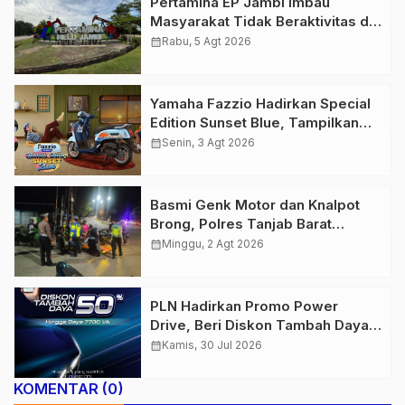
Pertamina EP Jambi Imbau
Masyarakat Tidak Beraktivitas di
Atas Jalur Pipa Migas Demi
calendar_month
Rabu, 5 Agt 2026
Keselamatan Bersama
Yamaha Fazzio Hadirkan Special
Edition Sunset Blue, Tampilkan
Nuansa Retro Summer yang
calendar_month
Senin, 3 Agt 2026
Semakin Skena
Basmi Genk Motor dan Knalpot
Brong, Polres Tanjab Barat
Amankan Belasan Kendaraan
calendar_month
Minggu, 2 Agt 2026
PLN Hadirkan Promo Power
Drive, Beri Diskon Tambah Daya
50% di Ajang GIIAS 2026
calendar_month
Kamis, 30 Jul 2026
KOMENTAR (0)