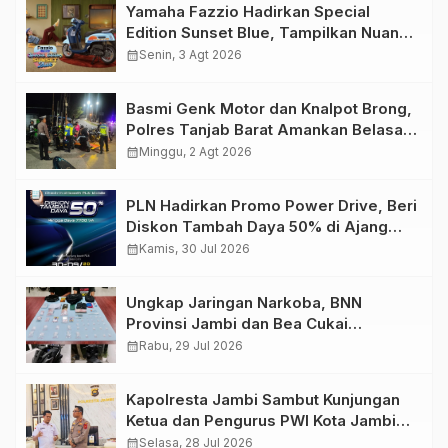
Yamaha Fazzio Hadirkan Special
Edition Sunset Blue, Tampilkan Nuansa
Retro Summer yang Semakin Skena
calendar_month
Senin, 3 Agt 2026
Basmi Genk Motor dan Knalpot Brong,
Polres Tanjab Barat Amankan Belasan
Kendaraan
calendar_month
Minggu, 2 Agt 2026
PLN Hadirkan Promo Power Drive, Beri
Diskon Tambah Daya 50% di Ajang
GIIAS 2026
calendar_month
Kamis, 30 Jul 2026
Ungkap Jaringan Narkoba, BNN
Provinsi Jambi dan Bea Cukai
Amankan Sembilan Pelaku beserta
calendar_month
Rabu, 29 Jul 2026
766 Butir Ekstasi dan 146 Gram Sabu
Kapolresta Jambi Sambut Kunjungan
Ketua dan Pengurus PWI Kota Jambi
Perkuat Sinergi dan Kolaborasi
calendar_month
Selasa, 28 Jul 2026