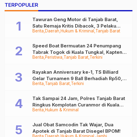
Mendapatkan Gas
TERPOPULER
Bersubsidi
Tawuran Geng Motor di Tanjab Barat,
Satu Remaja Kritis Dibacok, 3 Pelaku
Berita
Daerah
Hukum & Kriminal
Tanjab Barat
Ditangkap
Speed Boat Bermuatan 24 Penumpang
Tabrak Togok di Kuala Tungkal, Kapten
Berita
Peristiwa
Tanjab Barat
Terkini
Sempat Hilang
Rayakan Anniversary ke-1, TS Billiard
Gelar Turnamen 9 Ball Berhadiah Rp50,8
Berita
Tanjab Barat
Terkini
Juta
Tak Sampai 24 Jam, Polres Tanjab Barat
Ringkus Komplotan Curanmor di Kuala
Berita
Hukum & Kriminal
Tungkal
Jual Obat Samcodin Tak Wajar, Dua
Apotek di Tanjab Barat Disegel BPOM!
Berita
Daerah
Hukum & Kriminal
Jambi