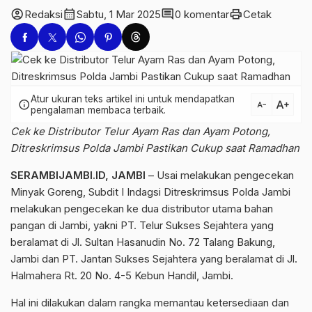
account_circle
calendar_month
comment
print
Redaksi
Sabtu, 1 Mar 2025
0 komentar
Cetak
Atur ukuran teks artikel ini untuk mendapatkan
text_increase
info
text_decrease
pengalaman membaca terbaik.
Cek ke Distributor Telur Ayam Ras dan Ayam Potong,
Ditreskrimsus Polda Jambi Pastikan Cukup saat Ramadhan
SERAMBIJAMBI.ID,
JAMBI
– Usai melakukan pengecekan
Minyak Goreng, Subdit I Indagsi Ditreskrimsus Polda Jambi
melakukan pengecekan ke dua distributor utama bahan
pangan di Jambi, yakni PT. Telur Sukses Sejahtera yang
beralamat di Jl. Sultan Hasanudin No. 72 Talang Bakung,
Jambi dan PT. Jantan Sukses Sejahtera yang beralamat di Jl.
Halmahera Rt. 20 No. 4-5 Kebun Handil, Jambi.
Hal ini dilakukan dalam rangka memantau ketersediaan dan