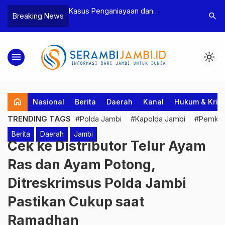
n Narkoba, BNN
Kasus Penganiayaan dan
Polres T
search
Breaking News
dan Bea Cukai
Pengancaman Ketua BPD, Polres
Pengeroy
an Pelaku beserta
Tebo Tetapkan Dua Tersangka
Dua Pela
si dan 146 Gram
Ditahan
menu
light_mode
home
Nasional
Berita
Daerah
Kanal
Hukum & Krim
TRENDING TAGS
#Polda Jambi
#Kapolda Jambi
#Pemkab
Berita
Daerah
Jambi
Cek ke Distributor Telur Ayam
Ras dan Ayam Potong,
Ditreskrimsus Polda Jambi
Pastikan Cukup saat
Ramadhan