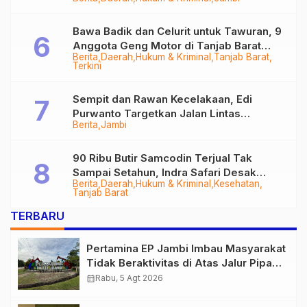
Bawa Badik dan Celurit untuk Tawuran, 9
Anggota Geng Motor di Tanjab Barat
Berita
Daerah
Hukum & Kriminal
Tanjab Barat
Diringkus
Terkini
Sempit dan Rawan Kecelakaan, Edi
Purwanto Targetkan Jalan Lintas
Berita
Jambi
Tungkal-Jambi Mulus di 2028
90 Ribu Butir Samcodin Terjual Tak
Sampai Setahun, Indra Safari Desak
Berita
Daerah
Hukum & Kriminal
Kesehatan
Audit Menyeluruh
Tanjab Barat
TERBARU
Pertamina EP Jambi Imbau Masyarakat
Tidak Beraktivitas di Atas Jalur Pipa
Migas Demi Keselamatan Bersama
calendar_month
Rabu, 5 Agt 2026