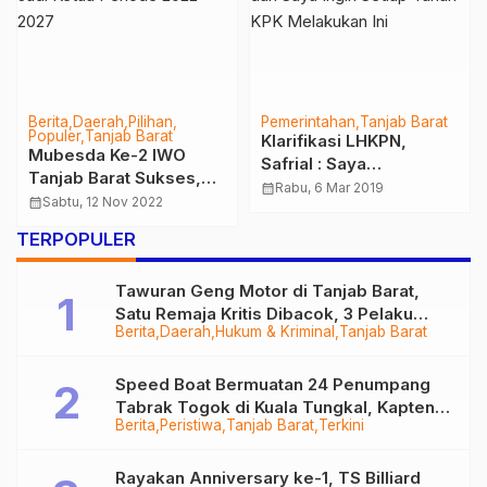
Berita
Daerah
Pilihan
Pemerintahan
Tanjab Barat
Populer
Tanjab Barat
Klarifikasi LHKPN,
Mubesda Ke-2 IWO
Safrial : Saya
Tanjab Barat Sukses,
Mensuport Langkah Ini
calendar_month
Rabu, 6 Mar 2019
Eko Terpilih Jadi Ketua
calendar_month
Sabtu, 12 Nov 2022
dan Saya Ingin Setiap
Periode 2022 – 2027
Tahun KPK Melakukan
TERPOPULER
Ini
Tawuran Geng Motor di Tanjab Barat,
Satu Remaja Kritis Dibacok, 3 Pelaku
Berita
Daerah
Hukum & Kriminal
Tanjab Barat
Ditangkap
Speed Boat Bermuatan 24 Penumpang
Tabrak Togok di Kuala Tungkal, Kapten
Berita
Peristiwa
Tanjab Barat
Terkini
Sempat Hilang
Rayakan Anniversary ke-1, TS Billiard