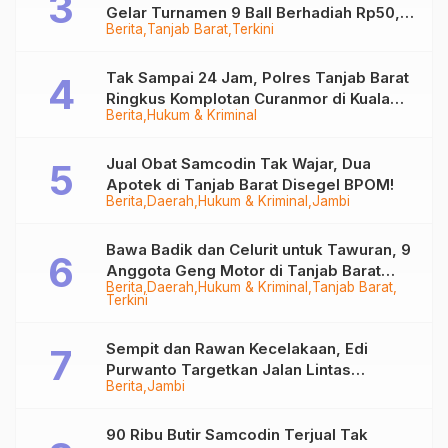
Gelar Turnamen 9 Ball Berhadiah Rp50,8
Berita
Tanjab Barat
Terkini
Juta
Tak Sampai 24 Jam, Polres Tanjab Barat
Ringkus Komplotan Curanmor di Kuala
Berita
Hukum & Kriminal
Tungkal
Jual Obat Samcodin Tak Wajar, Dua
Apotek di Tanjab Barat Disegel BPOM!
Berita
Daerah
Hukum & Kriminal
Jambi
Bawa Badik dan Celurit untuk Tawuran, 9
Anggota Geng Motor di Tanjab Barat
Berita
Daerah
Hukum & Kriminal
Tanjab Barat
Diringkus
Terkini
Sempit dan Rawan Kecelakaan, Edi
Purwanto Targetkan Jalan Lintas
Berita
Jambi
Tungkal-Jambi Mulus di 2028
90 Ribu Butir Samcodin Terjual Tak