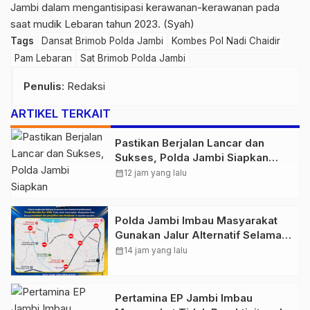
Jambi dalam mengantisipasi kerawanan-kerawanan pada
saat mudik Lebaran tahun 2023. (Syah)
Tags
Dansat Brimob Polda Jambi
Kombes Pol Nadi Chaidir
Pam Lebaran
Sat Brimob Polda Jambi
Penulis
: Redaksi
ARTIKEL TERKAIT
Pastikan Berjalan Lancar dan
Sukses, Polda Jambi Siapkan
Pengamanan Berlapis untuk 8.750
calendar_month
12 jam yang lalu
Pelari, 1.848 Personel Kawal
Presisi Merdeka Run
Polda Jambi Imbau Masyarakat
Gunakan Jalur Alternatif Selama
Pelaksanaan Presisi Merdeka Run
calendar_month
14 jam yang lalu
2026
Pertamina EP Jambi Imbau