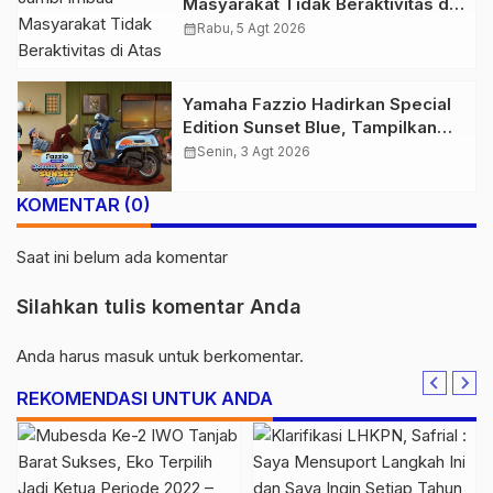
Masyarakat Tidak Beraktivitas di
Atas Jalur Pipa Migas Demi
calendar_month
Rabu, 5 Agt 2026
Keselamatan Bersama
Yamaha Fazzio Hadirkan Special
Edition Sunset Blue, Tampilkan
Nuansa Retro Summer yang
calendar_month
Senin, 3 Agt 2026
Semakin Skena
KOMENTAR (0)
Saat ini belum ada komentar
Silahkan tulis komentar Anda
Anda harus
masuk
untuk berkomentar.
REKOMENDASI UNTUK ANDA