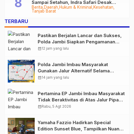
Sampai Setahun, Indra Safari Desak
Berita
Daerah
Hukum & Kriminal
Kesehatan
Audit Menyeluruh
Tanjab Barat
TERBARU
Pastikan Berjalan Lancar dan Sukses,
Polda Jambi Siapkan Pengamanan
Berlapis untuk 8.750 Pelari, 1.848
calendar_month
12 jam yang lalu
Personel Kawal Presisi Merdeka Run
Polda Jambi Imbau Masyarakat
Gunakan Jalur Alternatif Selama
Pelaksanaan Presisi Merdeka Run
calendar_month
14 jam yang lalu
2026
Pertamina EP Jambi Imbau Masyarakat
Tidak Beraktivitas di Atas Jalur Pipa
Migas Demi Keselamatan Bersama
calendar_month
Rabu, 5 Agt 2026
Yamaha Fazzio Hadirkan Special
Edition Sunset Blue, Tampilkan Nuansa