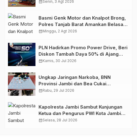
Retro Summer yang Semakin Skena
calendar_month
Senin, 3 Agt 2026
Basmi Genk Motor dan Knalpot Brong,
Polres Tanjab Barat Amankan Belasan
Kendaraan
calendar_month
Minggu, 2 Agt 2026
PLN Hadirkan Promo Power Drive, Beri
Diskon Tambah Daya 50% di Ajang
GIIAS 2026
calendar_month
Kamis, 30 Jul 2026
Ungkap Jaringan Narkoba, BNN
Provinsi Jambi dan Bea Cukai
Amankan Sembilan Pelaku beserta
calendar_month
Rabu, 29 Jul 2026
766 Butir Ekstasi dan 146 Gram Sabu
Kapolresta Jambi Sambut Kunjungan
Ketua dan Pengurus PWI Kota Jambi
Perkuat Sinergi dan Kolaborasi
calendar_month
Selasa, 28 Jul 2026