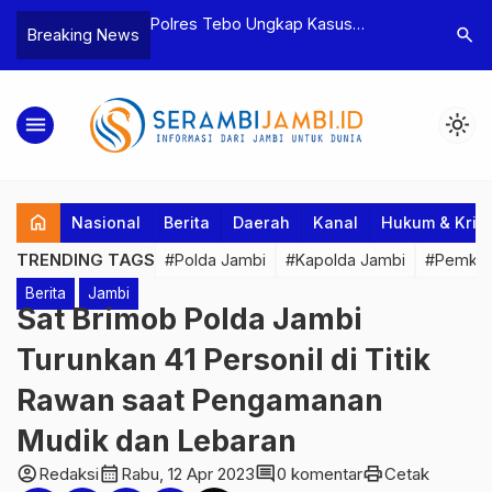
yaan dan
Polres Tebo Ungkap Kasus
Terkait D
search
Breaking News
tua BPD, Polres
Pengeroyokan dan Penganiayaan,
Pejabat d
Dua Tersangka
Dua Pelaku Pengeroyokan di Sumay
Kakanwil 
Ditahan
Penuh Pr
menu
light_mode
home
Nasional
Berita
Daerah
Kanal
Hukum & Krim
TRENDING TAGS
#Polda Jambi
#Kapolda Jambi
#Pemkab
Berita
Jambi
Sat Brimob Polda Jambi
Turunkan 41 Personil di Titik
Rawan saat Pengamanan
Mudik dan Lebaran
account_circle
calendar_month
comment
print
Redaksi
Rabu, 12 Apr 2023
0 komentar
Cetak