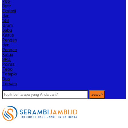
766
Butir
Ekstasi
dan
146
Gram
Sabu
Kasus
Penganiayaan
dan
Pengancaman
Ketua
BPD,
Polres
Tebo
Tetapkan
Dua
Tersangka
search