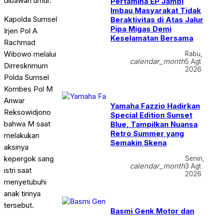
dibawah umur.
Pertamina EP Jambi
Imbau Masyarakat Tidak
Kapolda Sumsel
Beraktivitas di Atas Jalur
Pipa Migas Demi
Irjen Pol A
Keselamatan Bersama
Rachmad
Wibowo melalui
Rabu,
calendar_month
5 Agt
Dirreskrimum
2026
Polda Sumsel
Kombes Pol M
Anwar
Yamaha Fazzio Hadirkan
Reksowidjono
Special Edition Sunset
bahwa M saat
Blue, Tampilkan Nuansa
Retro Summer yang
melakukan
Semakin Skena
aksinya
kepergok sang
Senin,
calendar_month
3 Agt
istri saat
2026
menyetubuhi
anak tirinya
tersebut.
Basmi Genk Motor dan