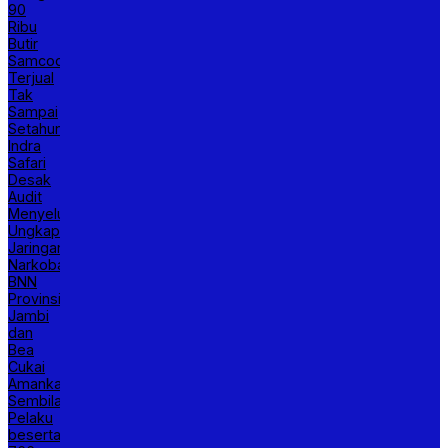
90
Ribu
Butir
Samcodin
Terjual
Tak
Sampai
Setahun,
Indra
Safari
Desak
Audit
Menyeluruh
Ungkap
Jaringan
Narkoba,
BNN
Provinsi
Jambi
dan
Bea
Cukai
Amankan
Sembilan
Pelaku
beserta