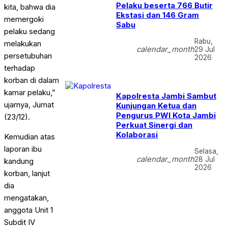
Pelaku beserta 766 Butir
kita, bahwa dia
Ekstasi dan 146 Gram
memergoki
Sabu
pelaku sedang
Rabu,
melakukan
calendar_month
29 Jul
persetubuhan
2026
terhadap
korban di dalam
kamar pelaku,”
Kapolresta Jambi Sambut
ujarnya, Jumat
Kunjungan Ketua dan
Pengurus PWI Kota Jambi
(23/12).
Perkuat Sinergi dan
Kolaborasi
Kemudian atas
laporan ibu
Selasa,
calendar_month
28 Jul
kandung
2026
korban, lanjut
dia
mengatakan,
anggota Unit 1
Subdit IV