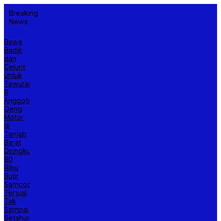
Breaking
News
Bawa
Badik
dan
Celurit
untuk
Tawuran,
9
Anggota
Geng
Motor
di
Tanjab
Barat
Diringkus
90
Ribu
Butir
Samcodin
Terjual
Tak
Sampai
Setahun,