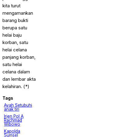
kita turut
mengamankan
barang bukti
berupa satu
helai baju
korban, satu
helai celana
panjang korban,
satu helai
celana dalam
dan lembar akta
kelahiran. (*)
Tags
Ayah Setubuhi
anak tiri
Irjen Pol A
Rachmad
Wibowo
Kapolda
Sumsel