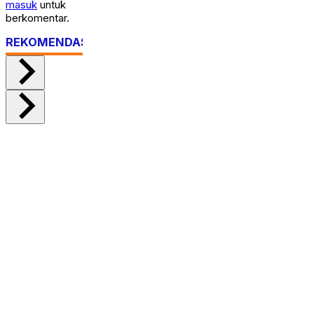
masuk
untuk
berkomentar.
REKOMENDASI UNTUK ANDA
rita
mbi
MSI