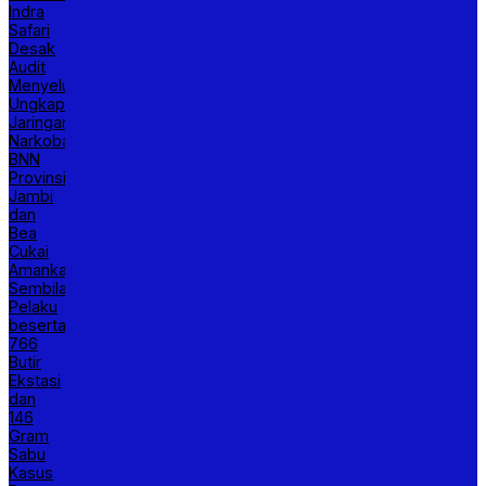
Indra
Safari
Desak
Audit
Menyeluruh
Ungkap
Jaringan
Narkoba,
BNN
Provinsi
Jambi
dan
Bea
Cukai
Amankan
Sembilan
Pelaku
beserta
766
Butir
Ekstasi
dan
146
Gram
Sabu
Kasus