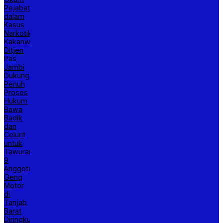
Pejabat
dalam
Kasus
Narkotika,
Kakanwil
Ditjen
Pas
Jambi
Dukung
Penuh
Proses
Hukum
Bawa
Badik
dan
Celurit
untuk
Tawuran,
9
Anggota
Geng
Motor
di
Tanjab
Barat
Diringkus