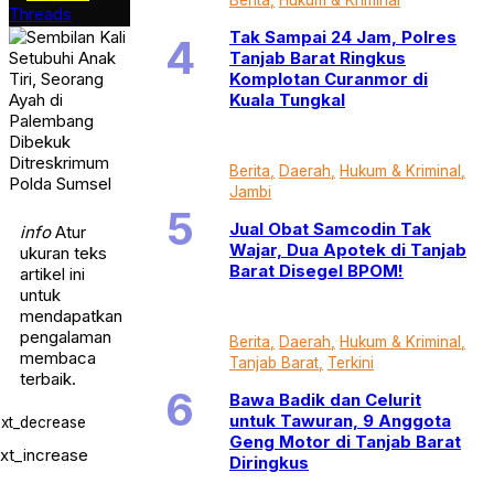
Threads
Tak Sampai 24 Jam, Polres
Tanjab Barat Ringkus
Komplotan Curanmor di
Kuala Tungkal
Berita
Daerah
Hukum & Kriminal
Jambi
Jual Obat Samcodin Tak
info
Atur
Wajar, Dua Apotek di Tanjab
ukuran teks
Barat Disegel BPOM!
artikel ini
untuk
mendapatkan
pengalaman
Berita
Daerah
Hukum & Kriminal
membaca
Tanjab Barat
Terkini
terbaik.
Bawa Badik dan Celurit
untuk Tawuran, 9 Anggota
ext_decrease
Geng Motor di Tanjab Barat
ext_increase
Diringkus