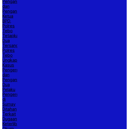
Penganiayaan
dan
Pengancaman
Ketua
BPD,
Polres
Tebo
Tetapkan
Dua
Tersangka
Polres
Tebo
Ungkap
Kasus
Pengeroyokan
dan
Penganiayaan,
Dua
Pelaku
Pengeroyokan
di
Sumay
Ditahan
Terkait
Dugaan
Keterlibatan
Okum