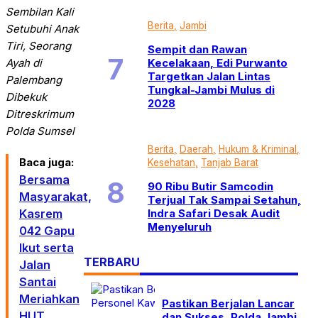
Sembilan Kali
Berita
Jambi
Setubuhi Anak
Tiri, Seorang
Sempit dan Rawan
Kecelakaan, Edi Purwanto
Ayah di
Targetkan Jalan Lintas
Palembang
Tungkal-Jambi Mulus di
Dibekuk
2028
Ditreskrimum
Polda Sumsel
Berita
Daerah
Hukum & Kriminal
Baca juga:
Kesehatan
Tanjab Barat
Bersama
90 Ribu Butir Samcodin
Masyarakat,
Terjual Tak Sampai Setahun,
Indra Safari Desak Audit
Kasrem
Menyeluruh
042 Gapu
Ikut serta
TERBARU
Jalan
Santai
Meriahkan
Pastikan Berjalan Lancar
HUT
dan Sukses, Polda Jambi