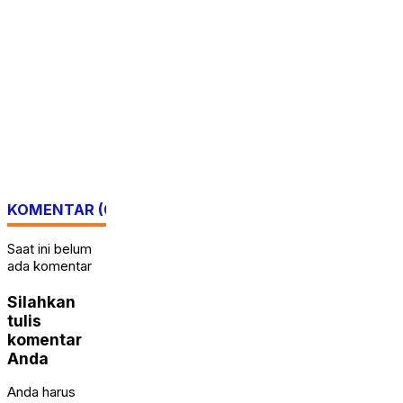
Pertamina EP Jambi
Yamaha Fazzio
Imbau Masyarakat
Hadirkan Special
Tidak Beraktivitas di
Edition Sunset Blue,
Atas Jalur Pipa Migas
Tampilkan Nuansa
Demi Keselamatan
Retro Summer yang
Bersama
Semakin Skena
Rabu,
Senin,
calendar_month
calendar_month
5 Agt
3 Agt
2026
2026
KOMENTAR (0)
Saat ini belum
ada komentar
Silahkan
tulis
komentar
Anda
Anda harus