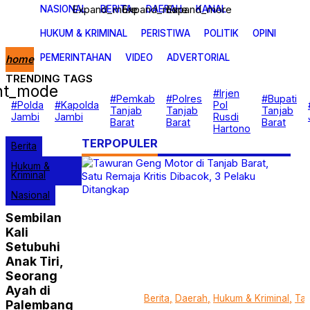
Expand_more
Expand_more
Expand_more
NASIONAL
BERITA
DAERAH
KANAL
HUKUM & KRIMINAL
PERISTIWA
POLITIK
OPINI
PEMERINTAHAN
VIDEO
ADVERTORIAL
home
TRENDING TAGS
ght_mode
Nasional
#Irjen
#Pemkab
#Polres
#Bupati
Berita
#Polda
#Kapolda
Pol
Tanjab
Tanjab
Tanjab
Daerah
Jambi
Jambi
Rusdi
Barat
Barat
Barat
Kanal
Hartono
Hukum & Kriminal
TERPOPULER
Berita
Peristiwa
Politik
Hukum &
Opini
Kriminal
Pemerintahan
Video
Nasional
Advertorial
Sembilan
Kali
Setubuhi
Anak Tiri,
Seorang
Ayah di
Berita
Daerah
Hukum & Kriminal
Tan
Palembang