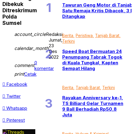
Dibekuk
Tawuran Geng Motor di Tanjab 
Ditreskrimum
Satu Remaja Kritis Dibacok, 3 
Ditangkap
Polda
Sumsel
account_circle
Redaksi
Berita
Peristiwa
Tanjab Barat
Jumat,
Terkini
23
calendar_month
Speed Boat Bermuatan 24
Des
Penumpang Tabrak Togok
2022
di Kuala Tungkal, Kapten
0
comment
Sempat Hilang
komentar
print
Cetak
Facebook
Berita
Tanjab Barat
Terkini
Twitter
Rayakan Anniversary ke-1,
TS Billiard Gelar Turnamen
Whatsapp
9 Ball Berhadiah Rp50,8
Juta
Pinterest
Berita
Hukum & Kriminal