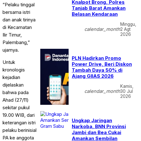
Knalpot Brong, Polres
“Pelaku tinggal
Tanjab Barat Amankan
bersama istri
Belasan Kendaraan
dan anak tirinya
Minggu,
di Kecamatan
calendar_month
2 Agt
2026
Ilir Timur,
Palembang,”
ujarnya.
PLN Hadirkan Promo
Untuk
Power Drive, Beri Diskon
kronologis
Tambah Daya 50% di
Ajang GIIAS 2026
kejadian
dijelaskan
Kamis,
calendar_month
30 Jul
bahwa pada
2026
Ahad (27/11)
sekitar pukul
19.00 WIB, dari
Ungkap Jaringan
keterangan istri
Narkoba, BNN Provinsi
pelaku berinisial
Jambi dan Bea Cukai
PA ke anggota
Amankan Sembilan