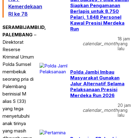
Siapkan Pengamanan
Kemerdekaan
Berlapis untuk 8.750
RI ke 78
Pelari, 1.848 Personel
Kawal Presisi Merdeka
SERAMBIJAMBI.ID,
Run
PALEMBANG
–
18 jam
Direktorat
calendar_month
yang
lalu
Reserse
Kriminal Umum
Polda Sumsel
membekuk
Polda Jambi Imbau
Masyarakat Gunakan
seorang pria di
Jalur Alternatif Selama
Palembang
Pelaksanaan Presisi
berinisial M
Merdeka Run 2026
alias S (33)
20 jam
yang tega
calendar_month
yang
lalu
menyetubuhi
anak tirinya
yang masih