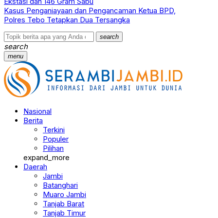
Ekstasi dan 146 Gram Sabu
Kasus Penganiayaan dan Pengancaman Ketua BPD,
Polres Tebo Tetapkan Dua Tersangka
search
search
menu
Nasional
Berita
Terkini
Populer
Pilihan
expand_more
Daerah
Jambi
Batanghari
Muaro Jambi
Tanjab Barat
Tanjab Timur