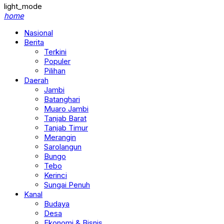
light_mode
home
Nasional
Berita
Terkini
Populer
Pilihan
Daerah
Jambi
Batanghari
Muaro Jambi
Tanjab Barat
Tanjab Timur
Merangin
Sarolangun
Bungo
Tebo
Kerinci
Sungai Penuh
Kanal
Budaya
Desa
Ekonomi & Bisnis