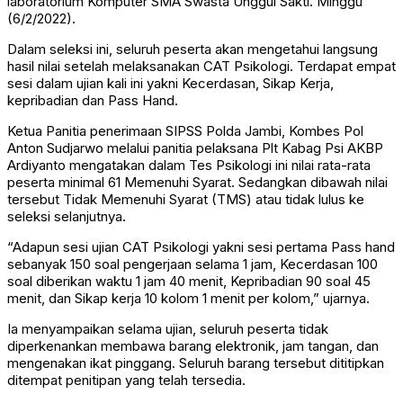
laboratorium Komputer SMA Swasta Unggul Sakti. Minggu
(6/2/2022).
Dalam seleksi ini, seluruh peserta akan mengetahui langsung
hasil nilai setelah melaksanakan CAT Psikologi. Terdapat empat
sesi dalam ujian kali ini yakni Kecerdasan, Sikap Kerja,
kepribadian dan Pass Hand.
Ketua Panitia penerimaan SIPSS Polda Jambi, Kombes Pol
Anton Sudjarwo melalui panitia pelaksana Plt Kabag Psi AKBP
Ardiyanto mengatakan dalam Tes Psikologi ini nilai rata-rata
peserta minimal 61 Memenuhi Syarat. Sedangkan dibawah nilai
tersebut Tidak Memenuhi Syarat (TMS) atau tidak lulus ke
seleksi selanjutnya.
“Adapun sesi ujian CAT Psikologi yakni sesi pertama Pass hand
sebanyak 150 soal pengerjaan selama 1 jam, Kecerdasan 100
soal diberikan waktu 1 jam 40 menit, Kepribadian 90 soal 45
menit, dan Sikap kerja 10 kolom 1 menit per kolom,” ujarnya.
Ia menyampaikan selama ujian, seluruh peserta tidak
diperkenankan membawa barang elektronik, jam tangan, dan
mengenakan ikat pinggang. Seluruh barang tersebut dititipkan
ditempat penitipan yang telah tersedia.