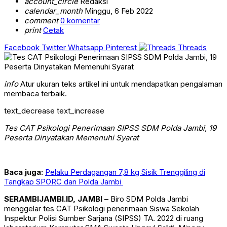
account_circle
Redaksi
calendar_month
Minggu, 6 Feb 2022
comment
0 komentar
print
Cetak
Facebook
Twitter
Whatsapp
Pinterest
Threads
info
Atur ukuran teks artikel ini untuk mendapatkan pengalaman
membaca terbaik.
text_decrease
text_increase
Tes CAT Psikologi Penerimaan SIPSS SDM Polda Jambi, 19
Peserta Dinyatakan Memenuhi Syarat
Baca juga:
Pelaku Perdagangan 7,8 kg Sisik Trenggiling di
Tangkap SPORC dan Polda Jambi
SERAMBIJAMBI.ID, JAMBI
– Biro SDM Polda Jambi
menggelar tes CAT Psikologi penerimaan Siswa Sekolah
Inspektur Polisi Sumber Sarjana (SIPSS) TA. 2022 di ruang