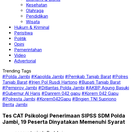
Kesehatan
Olahraga
Pendidikan
Wisata
Hukum & Kriminal
Peristiwa
Politik
Opini
Pemerintahan
Video
Advertorial
Trending Tags
#Polda Jambi
#Kapolda Jambi
#Pemkab Tanjab Barat
#Polres
Tanjab Barat
#Irjen Pol Rusdi Hartono
#Bupati Tanjab Barat
#Pemprov Jambi
#Ditlantas Polda Jambi
#AKBP Agung Basuki
#Gubernur Al Haris
#Danrem 042 gapu
#Korem 042 Gapu
#Polresta Jambi
#Korem042Gapu
#Brigjen TNI Supriono
Berita
Jambi
Tes CAT Psikologi Penerimaan SIPSS SDM Polda
Jambi, 19 Peserta Dinyatakan Memenuhi Syarat