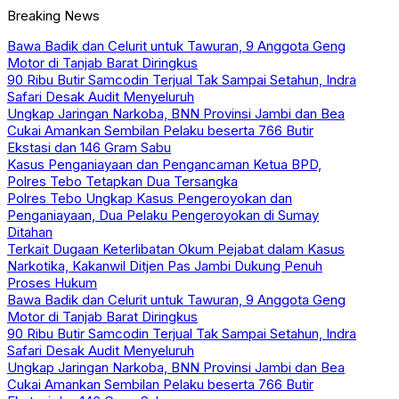
Breaking News
Bawa Badik dan Celurit untuk Tawuran, 9 Anggota Geng
Motor di Tanjab Barat Diringkus
90 Ribu Butir Samcodin Terjual Tak Sampai Setahun, Indra
Safari Desak Audit Menyeluruh
Ungkap Jaringan Narkoba, BNN Provinsi Jambi dan Bea
Cukai Amankan Sembilan Pelaku beserta 766 Butir
Ekstasi dan 146 Gram Sabu
Kasus Penganiayaan dan Pengancaman Ketua BPD,
Polres Tebo Tetapkan Dua Tersangka
Polres Tebo Ungkap Kasus Pengeroyokan dan
Penganiayaan, Dua Pelaku Pengeroyokan di Sumay
Ditahan
Terkait Dugaan Keterlibatan Okum Pejabat dalam Kasus
Narkotika, Kakanwil Ditjen Pas Jambi Dukung Penuh
Proses Hukum
Bawa Badik dan Celurit untuk Tawuran, 9 Anggota Geng
Motor di Tanjab Barat Diringkus
90 Ribu Butir Samcodin Terjual Tak Sampai Setahun, Indra
Safari Desak Audit Menyeluruh
Ungkap Jaringan Narkoba, BNN Provinsi Jambi dan Bea
Cukai Amankan Sembilan Pelaku beserta 766 Butir