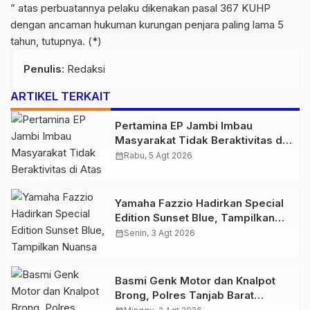
” atas perbuatannya pelaku dikenakan pasal 367 KUHP
dengan ancaman hukuman kurungan penjara paling lama 5
tahun, tutupnya. (*)
Penulis
: Redaksi
ARTIKEL TERKAIT
Pertamina EP Jambi Imbau
Masyarakat Tidak Beraktivitas di
Atas Jalur Pipa Migas Demi
calendar_month
Rabu, 5 Agt 2026
Keselamatan Bersama
Yamaha Fazzio Hadirkan Special
Edition Sunset Blue, Tampilkan
Nuansa Retro Summer yang
calendar_month
Senin, 3 Agt 2026
Semakin Skena
Basmi Genk Motor dan Knalpot
Brong, Polres Tanjab Barat
Amankan Belasan Kendaraan