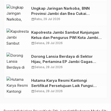
Ungkap Jaringan Narkoba, BNN
Provinsi Jambi dan Bea Cukai
Amankan Sembilan Pelaku beserta
calendar_month
Rabu, 29 Jul 2026
766 Butir Ekstasi dan 146 Gram Sabu
Kapolresta Jambi Sambut Kunjungan
Ketua dan Pengurus PWI Kota Jambi
Perkuat Sinergi dan Kolaborasi
calendar_month
Selasa, 28 Jul 2026
Dorong Lansia Berdaya di Sektor
Hijau, Pertamina EP Jambi Gagas
Lansiapreneur Batik Eco-Print
calendar_month
Selasa, 28 Jul 2026
Hutama Karya Resmi Kantongi
Sertifikat Persetujuan Laik Fungsi
Struktur Jembatan Musi V Tol
calendar_month
Selasa, 28 Jul 2026
Palembang–Betung