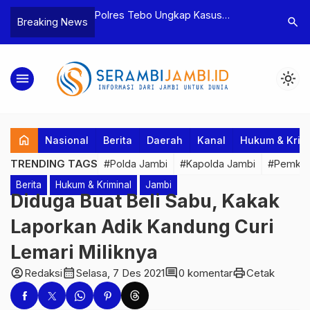
yaan dan
Polres Tebo Ungkap Kasus
Terkait D
search
Breaking News
tua BPD, Polres
Pengeroyokan dan Penganiayaan,
Pejabat d
Dua Tersangka
Dua Pelaku Pengeroyokan di Sumay
Kakanwil 
Ditahan
Penuh Pr
menu
light_mode
home
Nasional
Berita
Daerah
Kanal
Hukum & Krim
TRENDING TAGS
#Polda Jambi
#Kapolda Jambi
#Pemkab
Berita
Hukum & Kriminal
Jambi
Diduga Buat Beli Sabu, Kakak
Laporkan Adik Kandung Curi
Lemari Miliknya
account_circle
calendar_month
comment
print
Redaksi
Selasa, 7 Des 2021
0 komentar
Cetak