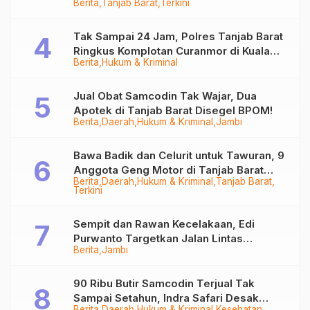
Berita
Tanjab Barat
Terkini
Juta
Tak Sampai 24 Jam, Polres Tanjab Barat
Ringkus Komplotan Curanmor di Kuala
Berita
Hukum & Kriminal
Tungkal
Jual Obat Samcodin Tak Wajar, Dua
Apotek di Tanjab Barat Disegel BPOM!
Berita
Daerah
Hukum & Kriminal
Jambi
Bawa Badik dan Celurit untuk Tawuran, 9
Anggota Geng Motor di Tanjab Barat
Berita
Daerah
Hukum & Kriminal
Tanjab Barat
Diringkus
Terkini
Sempit dan Rawan Kecelakaan, Edi
Purwanto Targetkan Jalan Lintas
Berita
Jambi
Tungkal-Jambi Mulus di 2028
90 Ribu Butir Samcodin Terjual Tak
Sampai Setahun, Indra Safari Desak
Berita
Daerah
Hukum & Kriminal
Kesehatan