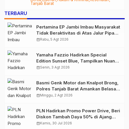
Audit Menyeluruh
Tanjab Barat
TERBARU
Pertamina EP Jambi Imbau Masyarakat
Tidak Beraktivitas di Atas Jalur Pipa
Migas Demi Keselamatan Bersama
calendar_month
Rabu, 5 Agt 2026
Yamaha Fazzio Hadirkan Special
Edition Sunset Blue, Tampilkan Nuansa
Retro Summer yang Semakin Skena
calendar_month
Senin, 3 Agt 2026
Basmi Genk Motor dan Knalpot Brong,
Polres Tanjab Barat Amankan Belasan
Kendaraan
calendar_month
Minggu, 2 Agt 2026
PLN Hadirkan Promo Power Drive, Beri
Diskon Tambah Daya 50% di Ajang
GIIAS 2026
calendar_month
Kamis, 30 Jul 2026