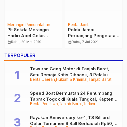
Merangin
Pemerintahan
Berita
Jambi
Plt Sekda Merangin
Polda Jambi
Hadiri Apel Gelar
Perpanjang Pengetatan
Pasukan Ops Ketupat
PPKM Berksala Mikro,
calendar_month
Rabu, 29 Mei 2019
calendar_month
Rabu, 7 Jul 2021
2019
Cegah Klaster Baru
Covid-19
TERPOPULER
Tawuran Geng Motor di Tanjab Barat,
Satu Remaja Kritis Dibacok, 3 Pelaku
Berita
Daerah
Hukum & Kriminal
Tanjab Barat
Ditangkap
Speed Boat Bermuatan 24 Penumpang
Tabrak Togok di Kuala Tungkal, Kapten
Berita
Peristiwa
Tanjab Barat
Terkini
Sempat Hilang
Rayakan Anniversary ke-1, TS Billiard
Gelar Turnamen 9 Ball Berhadiah Rp50,8