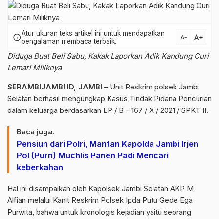
Atur ukuran teks artikel ini untuk mendapatkan
text_increase
info
text_decrease
pengalaman membaca terbaik.
Diduga Buat Beli Sabu, Kakak Laporkan Adik Kandung Curi
Lemari Miliknya
SERAMBIJAMBI.ID, JAMBI –
Unit Reskrim polsek Jambi
Selatan berhasil mengungkap Kasus Tindak Pidana Pencurian
dalam keluarga berdasarkan LP / B – 167 / X / 2021 / SPKT II.
Baca juga:
Pensiun dari Polri, Mantan Kapolda Jambi Irjen
Pol (Purn) Muchlis Panen Padi Mencari
keberkahan
Hal ini disampaikan oleh Kapolsek Jambi Selatan AKP M
Alfian melalui Kanit Reskrim Polsek Ipda Putu Gede Ega
Purwita, bahwa untuk kronologis kejadian yaitu seorang