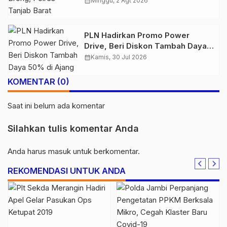
calendar_month
Minggu, 2 Agt 2026
PLN Hadirkan Promo Power
Drive, Beri Diskon Tambah Daya
50% di Ajang GIIAS 2026
calendar_month
Kamis, 30 Jul 2026
KOMENTAR (0)
Saat ini belum ada komentar
Silahkan tulis komentar Anda
Anda harus
masuk
untuk berkomentar.
REKOMENDASI UNTUK ANDA