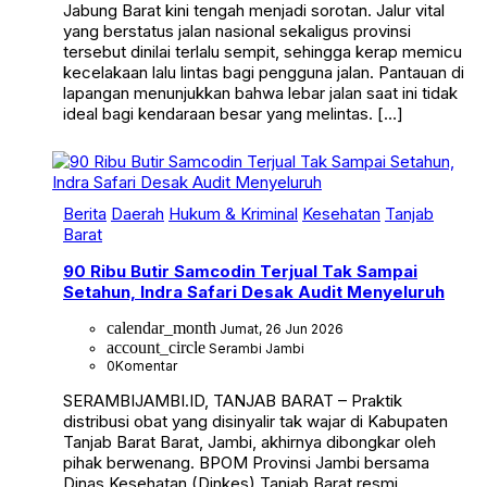
Jabung Barat kini tengah menjadi sorotan. Jalur vital
yang berstatus jalan nasional sekaligus provinsi
tersebut dinilai terlalu sempit, sehingga kerap memicu
kecelakaan lalu lintas bagi pengguna jalan. Pantauan di
lapangan menunjukkan bahwa lebar jalan saat ini tidak
ideal bagi kendaraan besar yang melintas. […]
Berita
Daerah
Hukum & Kriminal
Kesehatan
Tanjab
Barat
90 Ribu Butir Samcodin Terjual Tak Sampai
Setahun, Indra Safari Desak Audit Menyeluruh
calendar_month
Jumat, 26 Jun 2026
account_circle
Serambi Jambi
0
Komentar
SERAMBIJAMBI.ID, TANJAB BARAT – Praktik
distribusi obat yang disinyalir tak wajar di Kabupaten
Tanjab Barat Barat, Jambi, akhirnya dibongkar oleh
pihak berwenang. BPOM Provinsi Jambi bersama
Dinas Kesehatan (Dinkes) Tanjab Barat resmi