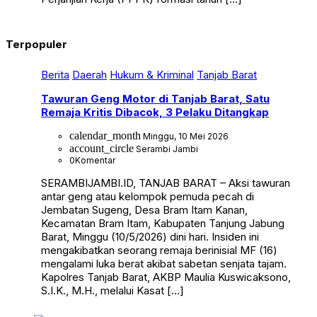
Terpopuler
Berita
Daerah
Hukum & Kriminal
Tanjab Barat
Tawuran Geng Motor di Tanjab Barat, Satu
Remaja Kritis Dibacok, 3 Pelaku Ditangkap
calendar_month
Minggu, 10 Mei 2026
account_circle
Serambi Jambi
0
Komentar
SERAMBIJAMBI.ID, TANJAB BARAT – Aksi tawuran
antar geng atau kelompok pemuda pecah di
Jembatan Sugeng, Desa Bram Itam Kanan,
Kecamatan Bram Itam, Kabupaten Tanjung Jabung
Barat, Minggu (10/5/2026) dini hari. Insiden ini
mengakibatkan seorang remaja berinisial MF (16)
mengalami luka berat akibat sabetan senjata tajam.
Kapolres Tanjab Barat, AKBP Maulia Kuswicaksono,
S.I.K., M.H., melalui Kasat […]