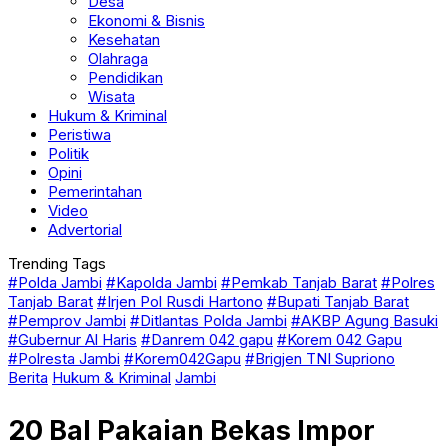
Desa
Ekonomi & Bisnis
Kesehatan
Olahraga
Pendidikan
Wisata
Hukum & Kriminal
Peristiwa
Politik
Opini
Pemerintahan
Video
Advertorial
Trending Tags
#Polda Jambi
#Kapolda Jambi
#Pemkab Tanjab Barat
#Polres
Tanjab Barat
#Irjen Pol Rusdi Hartono
#Bupati Tanjab Barat
#Pemprov Jambi
#Ditlantas Polda Jambi
#AKBP Agung Basuki
#Gubernur Al Haris
#Danrem 042 gapu
#Korem 042 Gapu
#Polresta Jambi
#Korem042Gapu
#Brigjen TNI Supriono
Berita
Hukum & Kriminal
Jambi
20 Bal Pakaian Bekas Impor