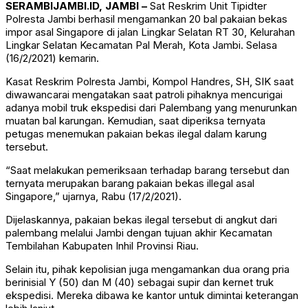
SERAMBIJAMBI.ID, JAMBI –
Sat Reskrim Unit Tipidter
Polresta Jambi berhasil mengamankan 20 bal pakaian bekas
impor asal Singapore di jalan Lingkar Selatan RT 30, Kelurahan
Lingkar Selatan Kecamatan Pal Merah, Kota Jambi. Selasa
(16/2/2021) kemarin.
Kasat Reskrim Polresta Jambi, Kompol Handres, SH, SIK saat
diwawancarai mengatakan saat patroli pihaknya mencurigai
adanya mobil truk ekspedisi dari Palembang yang menurunkan
muatan bal karungan. Kemudian, saat diperiksa ternyata
petugas menemukan pakaian bekas ilegal dalam karung
tersebut.
“Saat melakukan pemeriksaan terhadap barang tersebut dan
ternyata merupakan barang pakaian bekas illegal asal
Singapore,” ujarnya, Rabu (17/2/2021).
Dijelaskannya, pakaian bekas ilegal tersebut di angkut dari
palembang melalui Jambi dengan tujuan akhir Kecamatan
Tembilahan Kabupaten Inhil Provinsi Riau.
Selain itu, pihak kepolisian juga mengamankan dua orang pria
berinisial Y (50) dan M (40) sebagai supir dan kernet truk
ekspedisi. Mereka dibawa ke kantor untuk dimintai keterangan