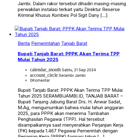
Jambi. Dalam rakor tersebut dihadiri masing-masing
perwakilan instalasi terkait yaitu Direktur Reserse
Kriminal Khusus Kombes Pol Sigit Dany […]
Berita
Pemerintahan
Tanjab Barat
Bupati Tanjab Barat: PPPK Akan Terima TPP
Mulai Tahun 2025
calendar_month
Sabtu, 21 Sep 2024
account_circle
Serambi Jambi
0
Komentar
Bupati Tanjab Barat: PPPK Akan Terima TPP Mulai
Tahun 2025 SERAMBIJAMBI.ID, TANJAB BARAT –
Bupati Tanjung Jabung Barat Drs. H. Anwar Sadat,
M.Ag, mengumumkan bahwa mulai tahun anggaran
2025, para PPPK akan menerima Tambahan
Penghasilan Pegawai (TPP). Hal tersebut
disampaikannya saat menyerahkan Perjanjian Kerja
(PK) kepada 1.467 Pegawai Pemerintah dengan
Perjanjian Kerja (PPPK) formasi tahun […]