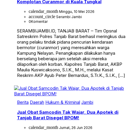
Komplotan Curanmor di Kuala Tungkal
calendar_month
Minggu, 10 Mei 2026
account_circle
Serambi Jambi
0
Komentar
SERAMBIJAMBI.ID, TANJAB BARAT – Tim Opsnal
Satreskrim Polres Tanjab Barat berhasil meringkus dua
orang pelaku tindak pidana pencurian kendaraan
bermotor (curanmor) yang meresahkan warga
Kampung Nelayan. Penangkapan dilakukan hanya
berselang beberapa jam setelah aksi mereka
dilaporkan oleh korban. Kapolres Tanjab Barat, AKBP
Maulia Kuswicaksono, S.I.K., M.H., melalui Kasat
Reskrim AKP Ayub Peter Bernardus, S.Tr.K., S.I.K., […]
Berita
Daerah
Hukum & Kriminal
Jambi
Jual Obat Samcodin Tak Wajar, Dua Apotek di
Tanjab Barat Disegel BPOM!
calendar_month
Jumat, 26 Jun 2026