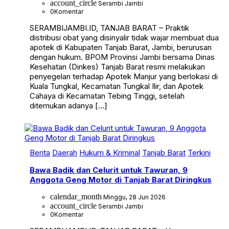
account_circle
Serambi Jambi
0
Komentar
SERAMBIJAMBI.ID, TANJAB BARAT – Praktik
distribusi obat yang disinyalir tidak wajar membuat dua
apotek di Kabupaten Tanjab Barat, Jambi, berurusan
dengan hukum. BPOM Provinsi Jambi bersama Dinas
Kesehatan (Dinkes) Tanjab Barat resmi melakukan
penyegelan terhadap Apotek Manjur yang berlokasi di
Kuala Tungkal, Kecamatan Tungkal Ilir, dan Apotek
Cahaya di Kecamatan Tebing Tinggi, setelah
ditemukan adanya […]
Berita
Daerah
Hukum & Kriminal
Tanjab Barat
Terkini
Bawa Badik dan Celurit untuk Tawuran, 9
Anggota Geng Motor di Tanjab Barat Diringkus
calendar_month
Minggu, 28 Jun 2026
account_circle
Serambi Jambi
0
Komentar