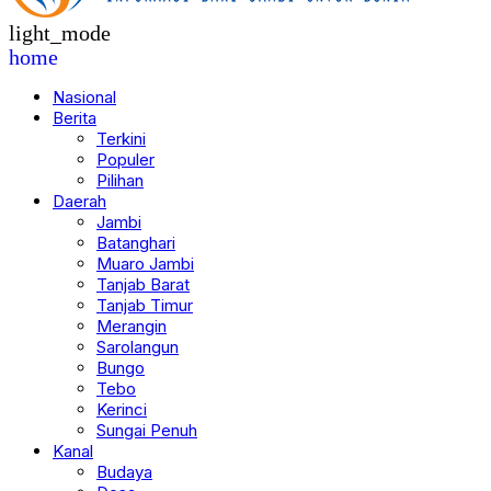
light_mode
home
Nasional
Berita
Terkini
Populer
Pilihan
Daerah
Jambi
Batanghari
Muaro Jambi
Tanjab Barat
Tanjab Timur
Merangin
Sarolangun
Bungo
Tebo
Kerinci
Sungai Penuh
Kanal
Budaya