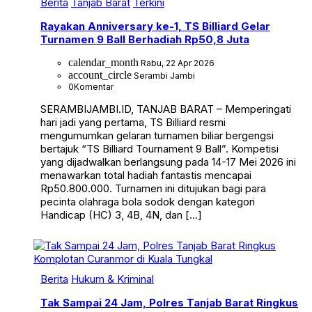
Berita
Tanjab Barat
Terkini
Rayakan Anniversary ke-1, TS Billiard Gelar
Turnamen 9 Ball Berhadiah Rp50,8 Juta
calendar_month
Rabu, 22 Apr 2026
account_circle
Serambi Jambi
0
Komentar
SERAMBIJAMBI.ID, TANJAB BARAT – Memperingati
hari jadi yang pertama, TS Billiard resmi
mengumumkan gelaran turnamen biliar bergengsi
bertajuk “TS Billiard Tournament 9 Ball”. Kompetisi
yang dijadwalkan berlangsung pada 14-17 Mei 2026 ini
menawarkan total hadiah fantastis mencapai
Rp50.800.000. Turnamen ini ditujukan bagi para
pecinta olahraga bola sodok dengan kategori
Handicap (HC) 3, 4B, 4N, dan […]
Berita
Hukum & Kriminal
Tak Sampai 24 Jam, Polres Tanjab Barat Ringkus