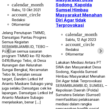
Sodong, Kapolda
calendar_month
Sumsel Himbau
Rabu, 13 Okt 2021
account_circle
Masyarakat Menahan
Diri Agar tidak
Redaksi
0
Komentar
Terprovokasi
Jelang Penutupan TMMD,
calendar_month
Dansatgas Pantau Progres
Sabtu, 12 Agt 2023
Semua Kegiatan
account_circle
SERAMBIJAMBI.ID, TEBO –
Redaksi
Pastikan semua sasaran
0
Komentar
program TMMD ke-112 Kodim
0416/Bungo Tebo, di Desa
Lakukan Mediasi Antara PT
Kunangan dan Kelurahan
SWA dan Masyarakat Desa
Sungai Bengkal, Kecamatan
Sodong, Kapolda Sumsel
Tebo Ilir, berjalan sesuai
Himbau Masyarakat Menahan
target, Dandim Letkol Inf
Diri Agar tidak Terprovokasi
Arianto Maskare Subagio yang
SERAMBIJAMBI.ID, SUMSEL –
juga selaku Dansatgas cek ke
Kepolisian Daerah (Polda)
lapangan. Dansatgas Letkol Inf
Sumatera Selatan (Sumsel)
Arianto Maskare Subagio
memfasilitasi pelaksanaan
menjelaskan, benar […]
mediasi dalam rangka
pencegahan konflik sosial