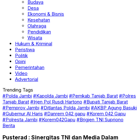
Budaya
Desa
Ekonomi & Bisnis
Kesehatan
Olahraga
Pendidikan
Wisata
Hukum & Kriminal
Peristiwa
Politik
Opini
Pemerintahan
Video
Advertorial
Trending Tags
#Polda Jambi
#Kapolda Jambi
#Pemkab Tanjab Barat
#Polres
Tanjab Barat
#Irjen Pol Rusdi Hartono
#Bupati Tanjab Barat
#Pemprov Jambi
#Ditlantas Polda Jambi
#AKBP Agung Basuki
#Gubernur Al Haris
#Danrem 042 gapu
#Korem 042 Gapu
#Polresta Jambi
#Korem042Gapu
#Brigjen TNI Supriono
Berita
Pusterad : Sinergitas TNI dan Media Dalam