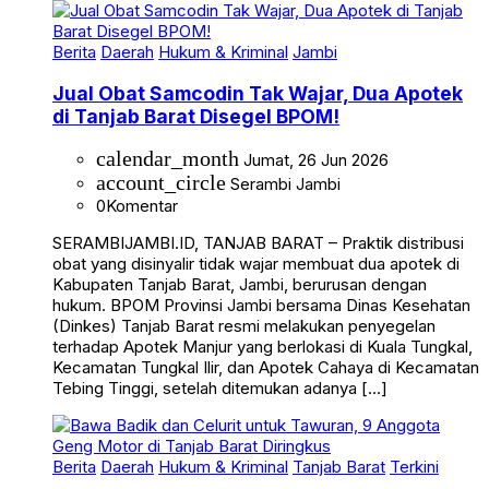
Berita
Daerah
Hukum & Kriminal
Jambi
Jual Obat Samcodin Tak Wajar, Dua Apotek
di Tanjab Barat Disegel BPOM!
calendar_month
Jumat, 26 Jun 2026
account_circle
Serambi Jambi
0
Komentar
SERAMBIJAMBI.ID, TANJAB BARAT – Praktik distribusi
obat yang disinyalir tidak wajar membuat dua apotek di
Kabupaten Tanjab Barat, Jambi, berurusan dengan
hukum. BPOM Provinsi Jambi bersama Dinas Kesehatan
(Dinkes) Tanjab Barat resmi melakukan penyegelan
terhadap Apotek Manjur yang berlokasi di Kuala Tungkal,
Kecamatan Tungkal Ilir, dan Apotek Cahaya di Kecamatan
Tebing Tinggi, setelah ditemukan adanya […]
Berita
Daerah
Hukum & Kriminal
Tanjab Barat
Terkini