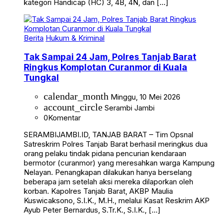
kategori Handicap (HC) 3, 4B, 4N, dan […]
Berita
Hukum & Kriminal
Tak Sampai 24 Jam, Polres Tanjab Barat
Ringkus Komplotan Curanmor di Kuala
Tungkal
calendar_month
Minggu, 10 Mei 2026
account_circle
Serambi Jambi
0
Komentar
SERAMBIJAMBI.ID, TANJAB BARAT – Tim Opsnal
Satreskrim Polres Tanjab Barat berhasil meringkus dua
orang pelaku tindak pidana pencurian kendaraan
bermotor (curanmor) yang meresahkan warga Kampung
Nelayan. Penangkapan dilakukan hanya berselang
beberapa jam setelah aksi mereka dilaporkan oleh
korban. Kapolres Tanjab Barat, AKBP Maulia
Kuswicaksono, S.I.K., M.H., melalui Kasat Reskrim AKP
Ayub Peter Bernardus, S.Tr.K., S.I.K., […]