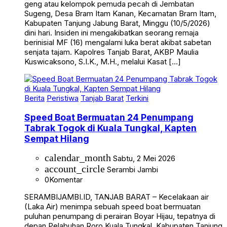
geng atau kelompok pemuda pecah di Jembatan
Sugeng, Desa Bram Itam Kanan, Kecamatan Bram Itam,
Kabupaten Tanjung Jabung Barat, Minggu (10/5/2026)
dini hari. Insiden ini mengakibatkan seorang remaja
berinisial MF (16) mengalami luka berat akibat sabetan
senjata tajam. Kapolres Tanjab Barat, AKBP Maulia
Kuswicaksono, S.I.K., M.H., melalui Kasat […]
Berita
Peristiwa
Tanjab Barat
Terkini
Speed Boat Bermuatan 24 Penumpang
Tabrak Togok di Kuala Tungkal, Kapten
Sempat Hilang
calendar_month
Sabtu, 2 Mei 2026
account_circle
Serambi Jambi
0
Komentar
SERAMBIJAMBI.ID, TANJAB BARAT – Kecelakaan air
(Laka Air) menimpa sebuah speed boat bermuatan
puluhan penumpang di perairan Boyar Hijau, tepatnya di
depan Pelabuhan Roro Kuala Tungkal, Kabupaten Tanjung