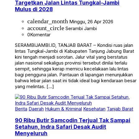
Targetkan Jalan Lintas Tungkal-Jambi
Mulus di 2028
calendar_month
Minggu, 26 Apr 2026
account_circle
Serambi Jambi
0
Komentar
SERAMBIJAMBI.ID, TANJAB BARAT – Kondisi ruas jalan
lintas Tungkal-Jambi di Kabupaten Tanjung Jabung Barat
kini tengah menjadi sorotan. Jalur vital yang berstatus
jalan nasional sekaligus provinsi tersebut dinilai terlalu
sempit, sehingga kerap memicu kecelakaan lalu lintas
bagi pengguna jalan. Pantauan di lapangan menunjukkan
bahwa lebar jalan saat ini tidak ideal bagi kendaraan besar
yang melintas. […]
Berita
Daerah
Hukum & Kriminal
Kesehatan
Tanjab Barat
90 Ribu Butir Samcodin Terjual Tak Sampai
Setahun, Indra Safari Desak Audit
Menyeluruh