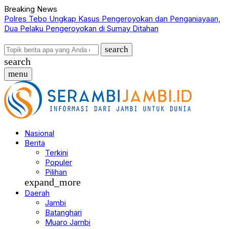
Breaking News
Polres Tebo Ungkap Kasus Pengeroyokan dan Penganiayaan,
T
Dua Pelaku Pengeroyokan di Sumay Ditahan
N
search
search
menu
Nasional
Berita
Terkini
Populer
Pilihan
expand_more
Daerah
Jambi
Batanghari
Muaro Jambi