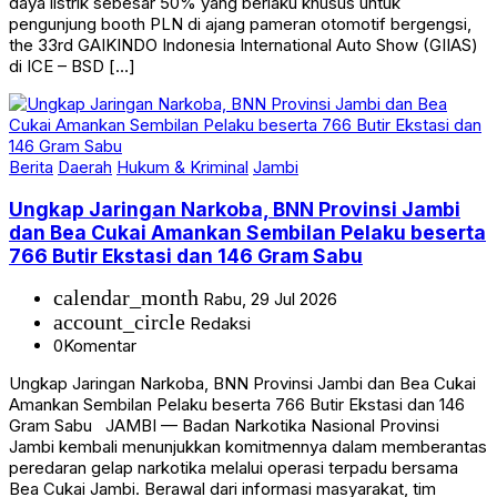
daya listrik sebesar 50% yang berlaku khusus untuk
pengunjung booth PLN di ajang pameran otomotif bergengsi,
the 33rd GAIKINDO Indonesia International Auto Show (GIIAS)
di ICE – BSD […]
Berita
Daerah
Hukum & Kriminal
Jambi
Ungkap Jaringan Narkoba, BNN Provinsi Jambi
dan Bea Cukai Amankan Sembilan Pelaku beserta
766 Butir Ekstasi dan 146 Gram Sabu
calendar_month
Rabu, 29 Jul 2026
account_circle
Redaksi
0
Komentar
Ungkap Jaringan Narkoba, BNN Provinsi Jambi dan Bea Cukai
Amankan Sembilan Pelaku beserta 766 Butir Ekstasi dan 146
Gram Sabu JAMBI — Badan Narkotika Nasional Provinsi
Jambi kembali menunjukkan komitmennya dalam memberantas
peredaran gelap narkotika melalui operasi terpadu bersama
Bea Cukai Jambi. Berawal dari informasi masyarakat, tim