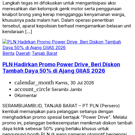
Langkah tegas ini difokuskan untuk mengantisipasi aksi
meresahkan dari kelompok genk motor serta penggunaan
knalpot brong yang kerap mengganggu kenyamanan warga,
khususnya pada malam hari. Dalam operasi penertiban
tersebut, aparat kepolisian berhasil mengamankan belasan unit
kendaraan […]
Berita
Daerah
Tanjab Barat
PLN Hadirkan Promo Power Drive, Beri Diskon
Tambah Daya 50% di Ajang GIIAS 2026
calendar_month
Kamis, 30 Jul 2026
account_circle
Serambi Jambi
0
Komentar
SERAMBIJAMBI.ID, TANJAB BARAT – PT PLN (Persero)
kembali memanjakan para pelanggan setianya dengan
menghadirkan promo spesial bertajuk “Power Drive”. Melalui
promo ini, pelanggan berkesempatan menikmati diskon tambah
daya listrik sebesar 50% yang berlaku khusus untuk
pengunjung booth PLN di ajang pameran otomotif bergengsi,