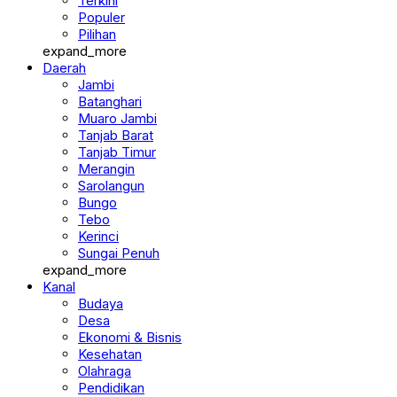
Terkini
Populer
Pilihan
expand_more
Daerah
Jambi
Batanghari
Muaro Jambi
Tanjab Barat
Tanjab Timur
Merangin
Sarolangun
Bungo
Tebo
Kerinci
Sungai Penuh
expand_more
Kanal
Budaya
Desa
Ekonomi & Bisnis
Kesehatan
Olahraga
Pendidikan