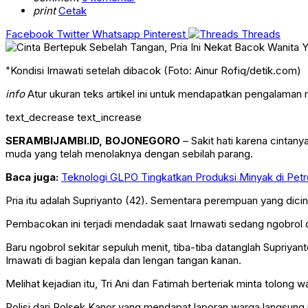
print
Cetak
Facebook
Twitter
Whatsapp
Pinterest
Threads
"Kondisi Irnawati setelah dibacok (Foto: Ainur Rofiq/detik.com)
info
Atur ukuran teks artikel ini untuk mendapatkan pengalaman
text_decrease
text_increase
SERAMBIJAMBI.ID, BOJONEGORO
– Sakit hati karena cinta
muda yang telah menolaknya dengan sebilah parang.
Baca juga:
Teknologi GLPO Tingkatkan Produksi Minyak di Petro
Pria itu adalah Supriyanto (42). Sementara perempuan yang dici
Pembacokan ini terjadi mendadak saat Irnawati sedang ngobrol 
Baru ngobrol sekitar sepuluh menit, tiba-tiba datanglah Supri
Irnawati di bagian kepala dan lengan tangan kanan.
Melihat kejadian itu, Tri Ani dan Fatimah berteriak minta tolon
Polisi dari Polsek Kanor yang mendapat laporan warga langsung