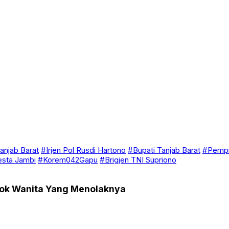
anjab Barat
#Irjen Pol Rusdi Hartono
#Bupati Tanjab Barat
#Pempr
esta Jambi
#Korem042Gapu
#Brigjen TNI Supriono
acok Wanita Yang Menolaknya