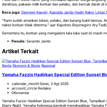
darahnya, pakaian milik korban dan pelaku, dan bercak darah di l
Baca juga:
Dipimpin Kapolri, Kapolda Jambi Hadiri Rakor Lintas
“Kami sudah amankan lokasi, pelaku, dan barang bukti lainnya. 
naksir korban tidak diterima.” ujar Kapolres Bojonegoro Ary Fadli
Sementara itu, korban yang mengalami luka luka saat ini masih 
Penulis
: Serambi Jambi
Artikel Terkait
Berita
Ekonomi & Bisnis
Nasional
Yamaha Fazzio Hadirkan Special Edition Sunset 
calendar_month
Senin, 3 Agt 2026
account_circle
Redaksi
0
Komentar
Yamaha Fazzio Hadirkan Special Edition Sunset Blue, Tampilk
Starry Night, Yamaha Indonesia kembali menghadirkan Yamaha Faz