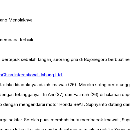
 membaca terbaik.
nya bertepuk sebelah tangan, seorang pria di Bojonegoro berbuat
China International Jabung Ltd.
ntai lalu dibacoknya adalah Irnawati (26). Mereka saling berteta
dengan tetangganya, Tri Ani (37) dan Fatimah (26) di halaman dap
yanto dengan mengendarai motor Honda BeAT. Supriyanto datang d
g warga sekitar. Setelah puas membabi buta membacok Irnawati, Sup
 menuju lokasi kejadian dan berhasil mengamankan pelaku Supriya