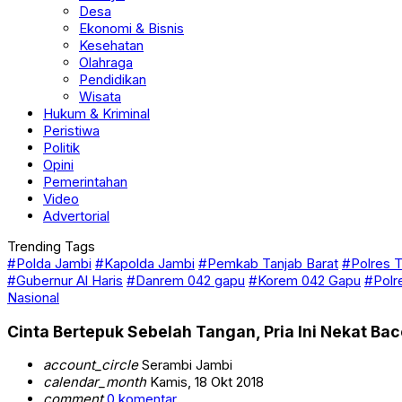
Desa
Ekonomi & Bisnis
Kesehatan
Olahraga
Pendidikan
Wisata
Hukum & Kriminal
Peristiwa
Politik
Opini
Pemerintahan
Video
Advertorial
Trending Tags
#Polda Jambi
#Kapolda Jambi
#Pemkab Tanjab Barat
#Polres T
#Gubernur Al Haris
#Danrem 042 gapu
#Korem 042 Gapu
#Polr
Nasional
Cinta Bertepuk Sebelah Tangan, Pria Ini Nekat B
account_circle
Serambi Jambi
calendar_month
Kamis, 18 Okt 2018
comment
0 komentar