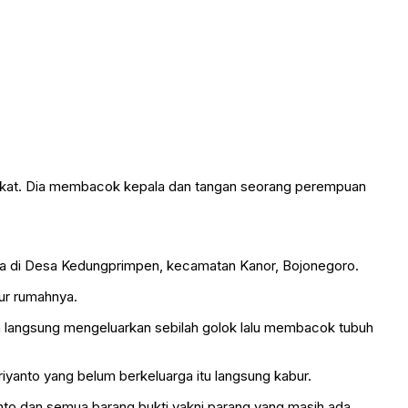
 nekat. Dia membacok kepala dan tangan seorang perempuan
ngga di Desa Kedungprimpen, kecamatan Kanor, Bojonegoro.
ur rumahnya.
an langsung mengeluarkan sebilah golok lalu membacok tubuh
riyanto yang belum berkeluarga itu langsung kabur.
nto dan semua barang bukti yakni parang yang masih ada