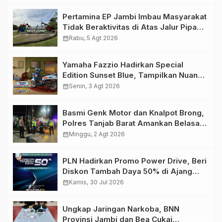
Pertamina EP Jambi Imbau Masyarakat
Tidak Beraktivitas di Atas Jalur Pipa
Migas Demi Keselamatan Bersama
calendar_month
Rabu, 5 Agt 2026
Yamaha Fazzio Hadirkan Special
Edition Sunset Blue, Tampilkan Nuansa
Retro Summer yang Semakin Skena
calendar_month
Senin, 3 Agt 2026
Basmi Genk Motor dan Knalpot Brong,
Polres Tanjab Barat Amankan Belasan
Kendaraan
calendar_month
Minggu, 2 Agt 2026
PLN Hadirkan Promo Power Drive, Beri
Diskon Tambah Daya 50% di Ajang
GIIAS 2026
calendar_month
Kamis, 30 Jul 2026
Ungkap Jaringan Narkoba, BNN
Provinsi Jambi dan Bea Cukai