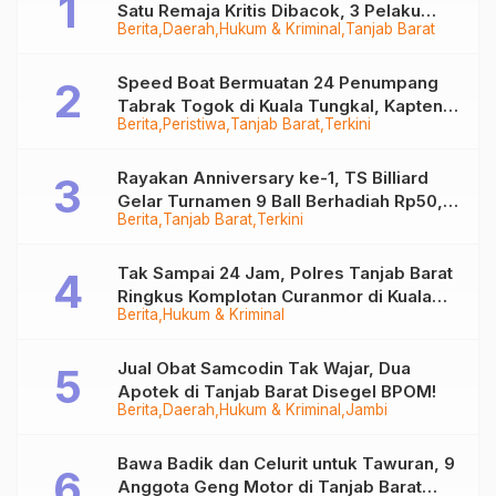
Satu Remaja Kritis Dibacok, 3 Pelaku
Berita
Daerah
Hukum & Kriminal
Tanjab Barat
Ditangkap
Speed Boat Bermuatan 24 Penumpang
Tabrak Togok di Kuala Tungkal, Kapten
Berita
Peristiwa
Tanjab Barat
Terkini
Sempat Hilang
Rayakan Anniversary ke-1, TS Billiard
Gelar Turnamen 9 Ball Berhadiah Rp50,8
Berita
Tanjab Barat
Terkini
Juta
Tak Sampai 24 Jam, Polres Tanjab Barat
Ringkus Komplotan Curanmor di Kuala
Berita
Hukum & Kriminal
Tungkal
Jual Obat Samcodin Tak Wajar, Dua
Apotek di Tanjab Barat Disegel BPOM!
Berita
Daerah
Hukum & Kriminal
Jambi
Bawa Badik dan Celurit untuk Tawuran, 9
Anggota Geng Motor di Tanjab Barat