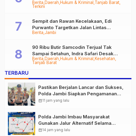
Berita
Daerah
Hukum & Kriminal
Tanjab Barat
Diringkus
Terkini
Sempit dan Rawan Kecelakaan, Edi
Purwanto Targetkan Jalan Lintas
Berita
Jambi
Tungkal-Jambi Mulus di 2028
90 Ribu Butir Samcodin Terjual Tak
Sampai Setahun, Indra Safari Desak
Berita
Daerah
Hukum & Kriminal
Kesehatan
Audit Menyeluruh
Tanjab Barat
TERBARU
Pastikan Berjalan Lancar dan Sukses,
Polda Jambi Siapkan Pengamanan
Berlapis untuk 8.750 Pelari, 1.848
calendar_month
11 jam yang lalu
Personel Kawal Presisi Merdeka Run
Polda Jambi Imbau Masyarakat
Gunakan Jalur Alternatif Selama
Pelaksanaan Presisi Merdeka Run
calendar_month
14 jam yang lalu
2026