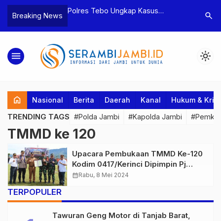
yaan dan
Polres Tebo Ungkap Kasus
Terkait D
search
Breaking News
tua BPD, Polres
Pengeroyokan dan Penganiayaan,
Pejabat d
Dua Tersangka
Dua Pelaku Pengeroyokan di Sumay
Kakanwil 
Ditahan
Penuh Pr
menu
light_mode
home
Nasional
Berita
Daerah
Kanal
Hukum & Krim
TRENDING TAGS
#Polda Jambi
#Kapolda Jambi
#Pemkab
TMMD ke 120
Upacara Pembukaan TMMD Ke-120
Kodim 0417/Kerinci Dipimpin Pj
Bupati Kerinci
calendar_month
Rabu, 8 Mei 2024
TERPOPULER
Tawuran Geng Motor di Tanjab Barat,