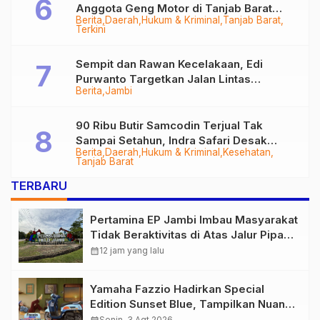
Anggota Geng Motor di Tanjab Barat
Berita
Daerah
Hukum & Kriminal
Tanjab Barat
Diringkus
Terkini
Sempit dan Rawan Kecelakaan, Edi
Purwanto Targetkan Jalan Lintas
Berita
Jambi
Tungkal-Jambi Mulus di 2028
90 Ribu Butir Samcodin Terjual Tak
Sampai Setahun, Indra Safari Desak
Berita
Daerah
Hukum & Kriminal
Kesehatan
Audit Menyeluruh
Tanjab Barat
TERBARU
Pertamina EP Jambi Imbau Masyarakat
Tidak Beraktivitas di Atas Jalur Pipa
Migas Demi Keselamatan Bersama
calendar_month
12 jam yang lalu
Yamaha Fazzio Hadirkan Special
Edition Sunset Blue, Tampilkan Nuansa
Retro Summer yang Semakin Skena
Senin, 3 Agt 2026