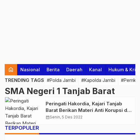
home
Nasional
Berita
Daerah
Kanal
Hukum & Krim
TRENDING TAGS
#Polda Jambi
#Kapolda Jambi
#Pemkab
SMA Negeri 1 Tanjab Barat
Peringati Hakordia, Kajari Tanjab
Barat Berikan Materi Anti Korupsi di
SMA Negeri 1
calendar_month
Senin, 5 Des 2022
TERPOPULER