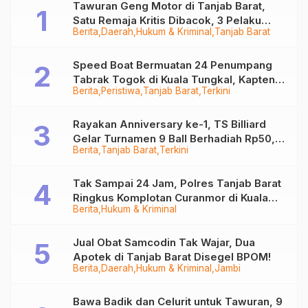
Tawuran Geng Motor di Tanjab Barat,
Satu Remaja Kritis Dibacok, 3 Pelaku
Berita
Daerah
Hukum & Kriminal
Tanjab Barat
Ditangkap
Speed Boat Bermuatan 24 Penumpang
Tabrak Togok di Kuala Tungkal, Kapten
Berita
Peristiwa
Tanjab Barat
Terkini
Sempat Hilang
Rayakan Anniversary ke-1, TS Billiard
Gelar Turnamen 9 Ball Berhadiah Rp50,8
Berita
Tanjab Barat
Terkini
Juta
Tak Sampai 24 Jam, Polres Tanjab Barat
Ringkus Komplotan Curanmor di Kuala
Berita
Hukum & Kriminal
Tungkal
Jual Obat Samcodin Tak Wajar, Dua
Apotek di Tanjab Barat Disegel BPOM!
Berita
Daerah
Hukum & Kriminal
Jambi
Bawa Badik dan Celurit untuk Tawuran, 9