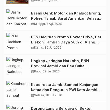
calendar_month
Basmi Genk Motor dan Knalpot Brong,
Polres Tanjab Barat Amankan Belasan
Kendaraan
calendar_month
Minggu, 2 Agt 2026
PLN Hadirkan Promo Power Drive, Beri
Diskon Tambah Daya 50% di Ajang
GIIAS 2026
calendar_month
Kamis, 30 Jul 2026
Ungkap Jaringan Narkoba, BNN
Provinsi Jambi dan Bea Cukai
Amankan Sembilan Pelaku beserta
calendar_month
Rabu, 29 Jul 2026
766 Butir Ekstasi dan 146 Gram Sabu
Kapolresta Jambi Sambut Kunjungan
Ketua dan Pengurus PWI Kota Jambi
Perkuat Sinergi dan Kolaborasi
calendar_month
Selasa, 28 Jul 2026
Dorong Lansia Berdaya di Sektor