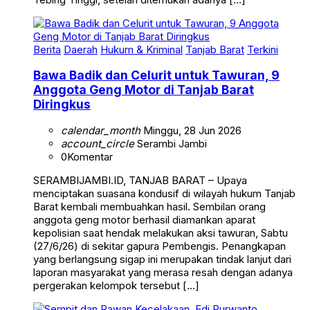
Berita
Daerah
Hukum & Kriminal
Tanjab Barat
Terkini
Bawa Badik dan Celurit untuk Tawuran, 9
Anggota Geng Motor di Tanjab Barat
Diringkus
calendar_month
Minggu, 28 Jun 2026
account_circle
Serambi Jambi
0
Komentar
SERAMBIJAMBI.ID, TANJAB BARAT – Upaya
menciptakan suasana kondusif di wilayah hukum Tanjab
Barat kembali membuahkan hasil. Sembilan orang
anggota geng motor berhasil diamankan aparat
kepolisian saat hendak melakukan aksi tawuran, Sabtu
(27/6/26) di sekitar gapura Pembengis. Penangkapan
yang berlangsung sigap ini merupakan tindak lanjut dari
laporan masyarakat yang merasa resah dengan adanya
pergerakan kelompok tersebut […]