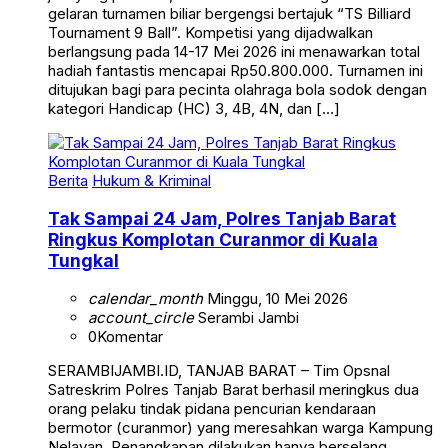
gelaran turnamen biliar bergengsi bertajuk “TS Billiard
Tournament 9 Ball”. Kompetisi yang dijadwalkan
berlangsung pada 14-17 Mei 2026 ini menawarkan total
hadiah fantastis mencapai Rp50.800.000. Turnamen ini
ditujukan bagi para pecinta olahraga bola sodok dengan
kategori Handicap (HC) 3, 4B, 4N, dan […]
Berita
Hukum & Kriminal
Tak Sampai 24 Jam, Polres Tanjab Barat
Ringkus Komplotan Curanmor di Kuala
Tungkal
calendar_month
Minggu, 10 Mei 2026
account_circle
Serambi Jambi
0
Komentar
SERAMBIJAMBI.ID, TANJAB BARAT – Tim Opsnal
Satreskrim Polres Tanjab Barat berhasil meringkus dua
orang pelaku tindak pidana pencurian kendaraan
bermotor (curanmor) yang meresahkan warga Kampung
Nelayan. Penangkapan dilakukan hanya berselang