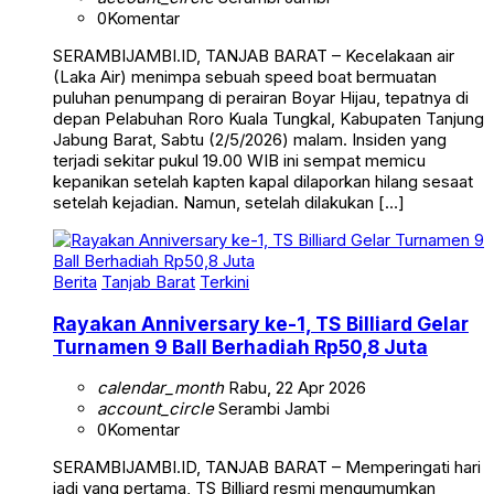
0
Komentar
SERAMBIJAMBI.ID, TANJAB BARAT – Kecelakaan air
(Laka Air) menimpa sebuah speed boat bermuatan
puluhan penumpang di perairan Boyar Hijau, tepatnya di
depan Pelabuhan Roro Kuala Tungkal, Kabupaten Tanjung
Jabung Barat, Sabtu (2/5/2026) malam. Insiden yang
terjadi sekitar pukul 19.00 WIB ini sempat memicu
kepanikan setelah kapten kapal dilaporkan hilang sesaat
setelah kejadian. Namun, setelah dilakukan […]
Berita
Tanjab Barat
Terkini
Rayakan Anniversary ke-1, TS Billiard Gelar
Turnamen 9 Ball Berhadiah Rp50,8 Juta
calendar_month
Rabu, 22 Apr 2026
account_circle
Serambi Jambi
0
Komentar
SERAMBIJAMBI.ID, TANJAB BARAT – Memperingati hari
jadi yang pertama, TS Billiard resmi mengumumkan