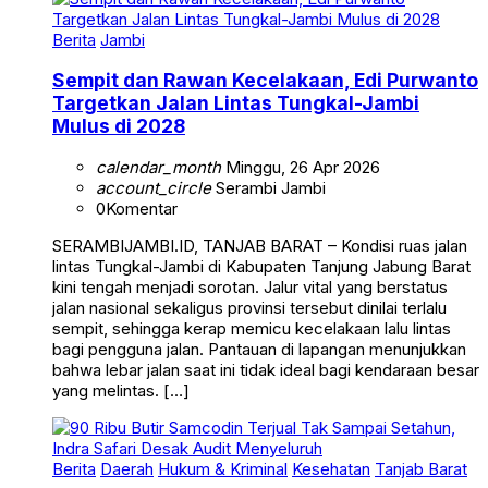
Berita
Jambi
Sempit dan Rawan Kecelakaan, Edi Purwanto
Targetkan Jalan Lintas Tungkal-Jambi
Mulus di 2028
calendar_month
Minggu, 26 Apr 2026
account_circle
Serambi Jambi
0
Komentar
SERAMBIJAMBI.ID, TANJAB BARAT – Kondisi ruas jalan
lintas Tungkal-Jambi di Kabupaten Tanjung Jabung Barat
kini tengah menjadi sorotan. Jalur vital yang berstatus
jalan nasional sekaligus provinsi tersebut dinilai terlalu
sempit, sehingga kerap memicu kecelakaan lalu lintas
bagi pengguna jalan. Pantauan di lapangan menunjukkan
bahwa lebar jalan saat ini tidak ideal bagi kendaraan besar
yang melintas. […]
Berita
Daerah
Hukum & Kriminal
Kesehatan
Tanjab Barat