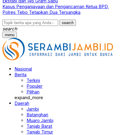
Ekstasi dan 146 Gram Sabu
Kasus Penganiayaan dan Pengancaman Ketua BPD,
Polres Tebo Tetapkan Dua Tersangka
search
search
menu
Nasional
Berita
Terkini
Populer
Pilihan
expand_more
Daerah
Jambi
Batanghari
Muaro Jambi
Tanjab Barat
Tanjab Timur