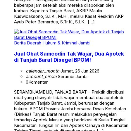
beberapa jam setelah aksi mereka dilaporkan oleh
korban. Kapolres Tanjab Barat, AKBP Maulia
Kuswicaksono, S.I.K., M.H., melalui Kasat Reskrim AKP
Ayub Peter Bernardus, S.Tr.K., S.I.K., […]
Berita
Daerah
Hukum & Kriminal
Jambi
Jual Obat Samcodin Tak Wajar, Dua Apotek
di Tanjab Barat Disegel BPOM!
calendar_month
Jumat, 26 Jun 2026
account_circle
Serambi Jambi
0
Komentar
SERAMBIJAMBI.ID, TANJAB BARAT – Praktik distribusi
obat yang disinyalir tidak wajar membuat dua apotek di
Kabupaten Tanjab Barat, Jambi, berurusan dengan
hukum. BPOM Provinsi Jambi bersama Dinas Kesehatan
(Dinkes) Tanjab Barat resmi melakukan penyegelan
terhadap Apotek Manjur yang berlokasi di Kuala Tungkal,
Kecamatan Tungkal Ilir, dan Apotek Cahaya di Kecamatan
Tebing Tinggi, setelah ditemukan adanya […]