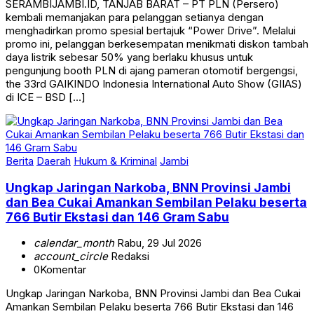
SERAMBIJAMBI.ID, TANJAB BARAT – PT PLN (Persero)
kembali memanjakan para pelanggan setianya dengan
menghadirkan promo spesial bertajuk “Power Drive”. Melalui
promo ini, pelanggan berkesempatan menikmati diskon tambah
daya listrik sebesar 50% yang berlaku khusus untuk
pengunjung booth PLN di ajang pameran otomotif bergengsi,
the 33rd GAIKINDO Indonesia International Auto Show (GIIAS)
di ICE – BSD […]
Berita
Daerah
Hukum & Kriminal
Jambi
Ungkap Jaringan Narkoba, BNN Provinsi Jambi
dan Bea Cukai Amankan Sembilan Pelaku beserta
766 Butir Ekstasi dan 146 Gram Sabu
calendar_month
Rabu, 29 Jul 2026
account_circle
Redaksi
0
Komentar
Ungkap Jaringan Narkoba, BNN Provinsi Jambi dan Bea Cukai
Amankan Sembilan Pelaku beserta 766 Butir Ekstasi dan 146