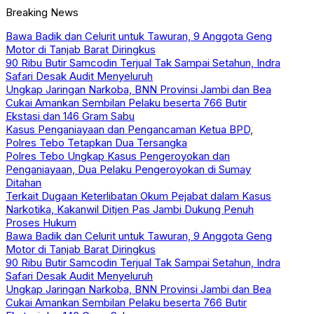
Breaking News
Bawa Badik dan Celurit untuk Tawuran, 9 Anggota Geng
Motor di Tanjab Barat Diringkus
90 Ribu Butir Samcodin Terjual Tak Sampai Setahun, Indra
Safari Desak Audit Menyeluruh
Ungkap Jaringan Narkoba, BNN Provinsi Jambi dan Bea
Cukai Amankan Sembilan Pelaku beserta 766 Butir
Ekstasi dan 146 Gram Sabu
Kasus Penganiayaan dan Pengancaman Ketua BPD,
Polres Tebo Tetapkan Dua Tersangka
Polres Tebo Ungkap Kasus Pengeroyokan dan
Penganiayaan, Dua Pelaku Pengeroyokan di Sumay
Ditahan
Terkait Dugaan Keterlibatan Okum Pejabat dalam Kasus
Narkotika, Kakanwil Ditjen Pas Jambi Dukung Penuh
Proses Hukum
Bawa Badik dan Celurit untuk Tawuran, 9 Anggota Geng
Motor di Tanjab Barat Diringkus
90 Ribu Butir Samcodin Terjual Tak Sampai Setahun, Indra
Safari Desak Audit Menyeluruh
Ungkap Jaringan Narkoba, BNN Provinsi Jambi dan Bea
Cukai Amankan Sembilan Pelaku beserta 766 Butir