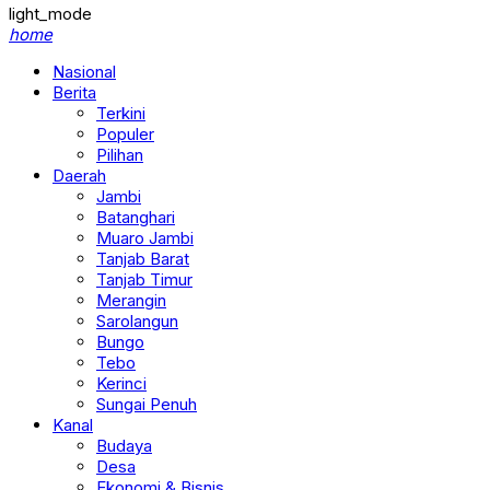
light_mode
home
Nasional
Berita
Terkini
Populer
Pilihan
Daerah
Jambi
Batanghari
Muaro Jambi
Tanjab Barat
Tanjab Timur
Merangin
Sarolangun
Bungo
Tebo
Kerinci
Sungai Penuh
Kanal
Budaya
Desa
Ekonomi & Bisnis