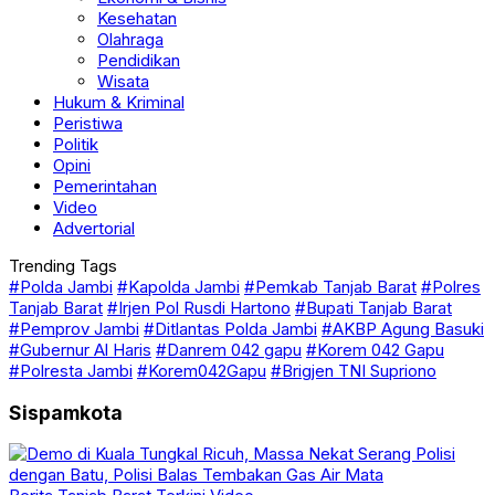
Kesehatan
Olahraga
Pendidikan
Wisata
Hukum & Kriminal
Peristiwa
Politik
Opini
Pemerintahan
Video
Advertorial
Trending Tags
#Polda Jambi
#Kapolda Jambi
#Pemkab Tanjab Barat
#Polres
Tanjab Barat
#Irjen Pol Rusdi Hartono
#Bupati Tanjab Barat
#Pemprov Jambi
#Ditlantas Polda Jambi
#AKBP Agung Basuki
#Gubernur Al Haris
#Danrem 042 gapu
#Korem 042 Gapu
#Polresta Jambi
#Korem042Gapu
#Brigjen TNI Supriono
Sispamkota