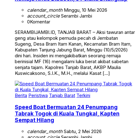
calendar_month
Minggu, 10 Mei 2026
account_circle
Serambi Jambi
0
Komentar
SERAMBIJAMBI.ID, TANJAB BARAT – Aksi tawuran antar
geng atau kelompok pemuda pecah di Jembatan
Sugeng, Desa Bram Itam Kanan, Kecamatan Bram Itam,
Kabupaten Tanjung Jabung Barat, Minggu (10/5/2026)
dini hari. Insiden ini mengakibatkan seorang remaja
berinisial MF (16) mengalami luka berat akibat sabetan
senjata tajam. Kapolres Tanjab Barat, AKBP Maulia
Kuswicaksono, S.I.K., M.H., melalui Kasat […]
Berita
Peristiwa
Tanjab Barat
Terkini
Speed Boat Bermuatan 24 Penumpang
Tabrak Togok di Kuala Tungkal, Kapten
Sempat Hilang
calendar_month
Sabtu, 2 Mei 2026
account_circle
Serambi Jambi