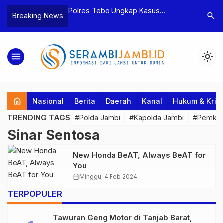
yaan dan
Polres Tebo Ungkap Kasus
Terkait D
search
Breaking News
tua BPD, Polres
Pengeroyokan dan Penganiayaan,
Pejabat d
Dua Tersangka
Dua Pelaku Pengeroyokan di Sumay
Kakanwil 
Ditahan
Penuh Pr
menu
light_mode
home
Nasional
Berita
Daerah
Kanal
Hukum & Krim
TRENDING TAGS
#Polda Jambi
#Kapolda Jambi
#Pemkab
Sinar Sentosa
New Honda BeAT, Always BeAT for
You
calendar_month
Minggu, 4 Feb 2024
TERPOPULER
Tawuran Geng Motor di Tanjab Barat,