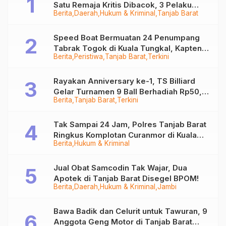
Satu Remaja Kritis Dibacok, 3 Pelaku
Berita
Daerah
Hukum & Kriminal
Tanjab Barat
Ditangkap
Speed Boat Bermuatan 24 Penumpang
Tabrak Togok di Kuala Tungkal, Kapten
Berita
Peristiwa
Tanjab Barat
Terkini
Sempat Hilang
Rayakan Anniversary ke-1, TS Billiard
Gelar Turnamen 9 Ball Berhadiah Rp50,8
Berita
Tanjab Barat
Terkini
Juta
Tak Sampai 24 Jam, Polres Tanjab Barat
Ringkus Komplotan Curanmor di Kuala
Berita
Hukum & Kriminal
Tungkal
Jual Obat Samcodin Tak Wajar, Dua
Apotek di Tanjab Barat Disegel BPOM!
Berita
Daerah
Hukum & Kriminal
Jambi
Bawa Badik dan Celurit untuk Tawuran, 9
Anggota Geng Motor di Tanjab Barat