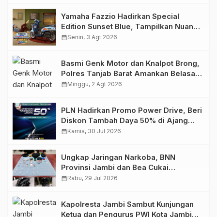
Yamaha Fazzio Hadirkan Special
Edition Sunset Blue, Tampilkan Nuansa
Retro Summer yang Semakin Skena
calendar_month
Senin, 3 Agt 2026
Basmi Genk Motor dan Knalpot Brong,
Polres Tanjab Barat Amankan Belasan
Kendaraan
calendar_month
Minggu, 2 Agt 2026
PLN Hadirkan Promo Power Drive, Beri
Diskon Tambah Daya 50% di Ajang
GIIAS 2026
calendar_month
Kamis, 30 Jul 2026
Ungkap Jaringan Narkoba, BNN
Provinsi Jambi dan Bea Cukai
Amankan Sembilan Pelaku beserta
calendar_month
Rabu, 29 Jul 2026
766 Butir Ekstasi dan 146 Gram Sabu
Kapolresta Jambi Sambut Kunjungan
Ketua dan Pengurus PWI Kota Jambi