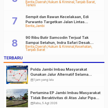
Berita
Daerah
Hukum & Kriminal
Tanjab Barat
Diringkus
Terkini
Sempit dan Rawan Kecelakaan, Edi
Purwanto Targetkan Jalan Lintas
Berita
Jambi
Tungkal-Jambi Mulus di 2028
90 Ribu Butir Samcodin Terjual Tak
Sampai Setahun, Indra Safari Desak
Berita
Daerah
Hukum & Kriminal
Kesehatan
Audit Menyeluruh
Tanjab Barat
TERBARU
Polda Jambi Imbau Masyarakat
Gunakan Jalur Alternatif Selama
Pelaksanaan Presisi Merdeka Run
calendar_month
1 jam yang lalu
2026
Pertamina EP Jambi Imbau Masyarakat
Tidak Beraktivitas di Atas Jalur Pipa
Migas Demi Keselamatan Bersama
calendar_month
Rabu, 5 Agt 2026