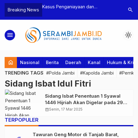
n Narkoba, BNN
Kasus Penganiayaan dan
Polres T
search
Breaking News
dan Bea Cukai
Pengancaman Ketua BPD, Polres
Pengeroy
an Pelaku beserta
Tebo Tetapkan Dua Tersangka
Dua Pela
si dan 146 Gram
Ditahan
menu
light_mode
home
Nasional
Berita
Daerah
Kanal
Hukum & Krim
TRENDING TAGS
#Polda Jambi
#Kapolda Jambi
#Pemkab
Sidang Isbat Idul Fitri
Sidang Isbat Penentuan 1 Syawal
1446 Hijriah Akan Digelar pada 29
Maret Mendatang
calendar_month
Senin, 17 Mar 2025
TERPOPULER
Tawuran Geng Motor di Tanjab Barat,