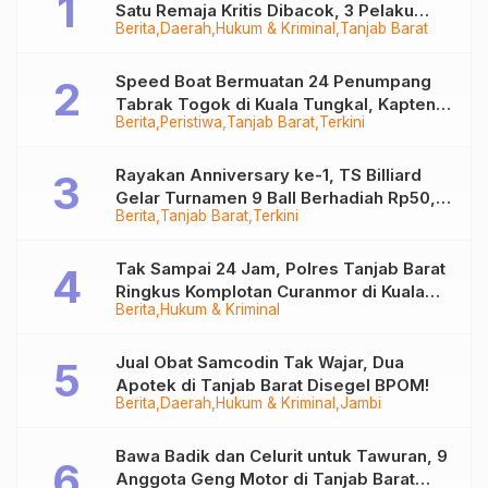
Satu Remaja Kritis Dibacok, 3 Pelaku
Berita
Daerah
Hukum & Kriminal
Tanjab Barat
Ditangkap
Speed Boat Bermuatan 24 Penumpang
Tabrak Togok di Kuala Tungkal, Kapten
Berita
Peristiwa
Tanjab Barat
Terkini
Sempat Hilang
Rayakan Anniversary ke-1, TS Billiard
Gelar Turnamen 9 Ball Berhadiah Rp50,8
Berita
Tanjab Barat
Terkini
Juta
Tak Sampai 24 Jam, Polres Tanjab Barat
Ringkus Komplotan Curanmor di Kuala
Berita
Hukum & Kriminal
Tungkal
Jual Obat Samcodin Tak Wajar, Dua
Apotek di Tanjab Barat Disegel BPOM!
Berita
Daerah
Hukum & Kriminal
Jambi
Bawa Badik dan Celurit untuk Tawuran, 9
Anggota Geng Motor di Tanjab Barat