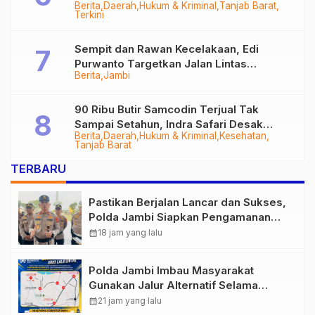
Berita
Daerah
Hukum & Kriminal
Tanjab Barat
Diringkus
Terkini
Sempit dan Rawan Kecelakaan, Edi
Purwanto Targetkan Jalan Lintas
Berita
Jambi
Tungkal-Jambi Mulus di 2028
90 Ribu Butir Samcodin Terjual Tak
Sampai Setahun, Indra Safari Desak
Berita
Daerah
Hukum & Kriminal
Kesehatan
Audit Menyeluruh
Tanjab Barat
TERBARU
Pastikan Berjalan Lancar dan Sukses,
Polda Jambi Siapkan Pengamanan
Berlapis untuk 8.750 Pelari, 1.848
calendar_month
18 jam yang lalu
Personel Kawal Presisi Merdeka Run
Polda Jambi Imbau Masyarakat
Gunakan Jalur Alternatif Selama
Pelaksanaan Presisi Merdeka Run
calendar_month
21 jam yang lalu
2026