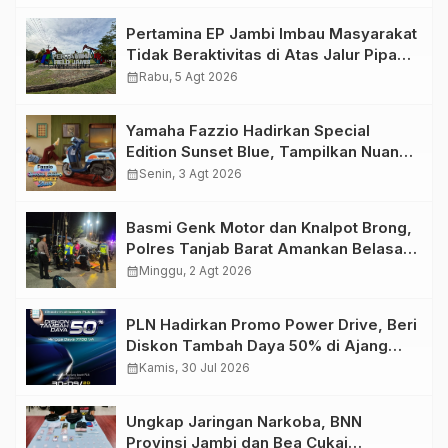
Pertamina EP Jambi Imbau Masyarakat
Tidak Beraktivitas di Atas Jalur Pipa
Migas Demi Keselamatan Bersama
calendar_month
Rabu, 5 Agt 2026
Yamaha Fazzio Hadirkan Special
Edition Sunset Blue, Tampilkan Nuansa
Retro Summer yang Semakin Skena
calendar_month
Senin, 3 Agt 2026
Basmi Genk Motor dan Knalpot Brong,
Polres Tanjab Barat Amankan Belasan
Kendaraan
calendar_month
Minggu, 2 Agt 2026
PLN Hadirkan Promo Power Drive, Beri
Diskon Tambah Daya 50% di Ajang
GIIAS 2026
calendar_month
Kamis, 30 Jul 2026
Ungkap Jaringan Narkoba, BNN
Provinsi Jambi dan Bea Cukai