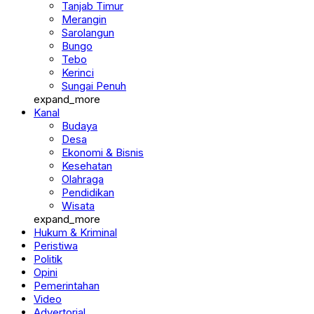
Tanjab Timur
Merangin
Sarolangun
Bungo
Tebo
Kerinci
Sungai Penuh
expand_more
Kanal
Budaya
Desa
Ekonomi & Bisnis
Kesehatan
Olahraga
Pendidikan
Wisata
expand_more
Hukum & Kriminal
Peristiwa
Politik
Opini
Pemerintahan
Video
Advertorial