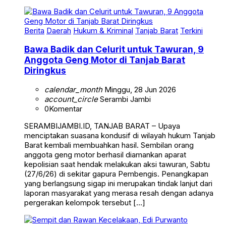
Berita
Daerah
Hukum & Kriminal
Tanjab Barat
Terkini
Bawa Badik dan Celurit untuk Tawuran, 9
Anggota Geng Motor di Tanjab Barat
Diringkus
calendar_month
Minggu, 28 Jun 2026
account_circle
Serambi Jambi
0
Komentar
SERAMBIJAMBI.ID, TANJAB BARAT – Upaya
menciptakan suasana kondusif di wilayah hukum Tanjab
Barat kembali membuahkan hasil. Sembilan orang
anggota geng motor berhasil diamankan aparat
kepolisian saat hendak melakukan aksi tawuran, Sabtu
(27/6/26) di sekitar gapura Pembengis. Penangkapan
yang berlangsung sigap ini merupakan tindak lanjut dari
laporan masyarakat yang merasa resah dengan adanya
pergerakan kelompok tersebut […]