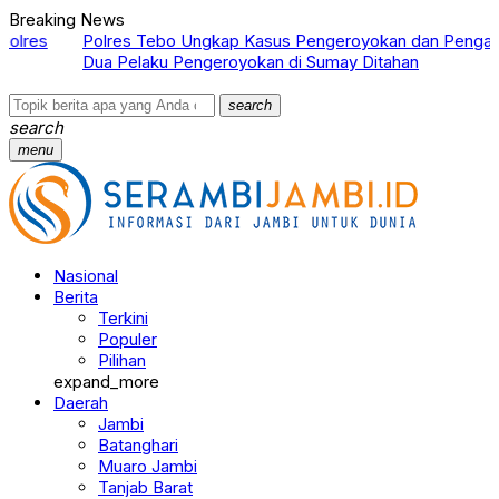
Breaking News
Polres Tebo Ungkap Kasus Pengeroyokan dan Penganiayaan,
T
Dua Pelaku Pengeroyokan di Sumay Ditahan
N
search
search
menu
Nasional
Berita
Terkini
Populer
Pilihan
expand_more
Daerah
Jambi
Batanghari
Muaro Jambi
Tanjab Barat