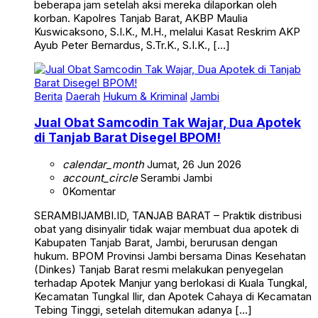
beberapa jam setelah aksi mereka dilaporkan oleh
korban. Kapolres Tanjab Barat, AKBP Maulia
Kuswicaksono, S.I.K., M.H., melalui Kasat Reskrim AKP
Ayub Peter Bernardus, S.Tr.K., S.I.K., […]
Berita
Daerah
Hukum & Kriminal
Jambi
Jual Obat Samcodin Tak Wajar, Dua Apotek
di Tanjab Barat Disegel BPOM!
calendar_month
Jumat, 26 Jun 2026
account_circle
Serambi Jambi
0
Komentar
SERAMBIJAMBI.ID, TANJAB BARAT – Praktik distribusi
obat yang disinyalir tidak wajar membuat dua apotek di
Kabupaten Tanjab Barat, Jambi, berurusan dengan
hukum. BPOM Provinsi Jambi bersama Dinas Kesehatan
(Dinkes) Tanjab Barat resmi melakukan penyegelan
terhadap Apotek Manjur yang berlokasi di Kuala Tungkal,
Kecamatan Tungkal Ilir, dan Apotek Cahaya di Kecamatan
Tebing Tinggi, setelah ditemukan adanya […]