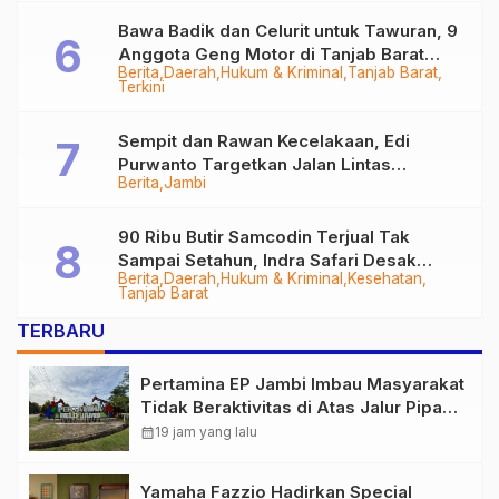
Bawa Badik dan Celurit untuk Tawuran, 9
Anggota Geng Motor di Tanjab Barat
Berita
Daerah
Hukum & Kriminal
Tanjab Barat
Diringkus
Terkini
Sempit dan Rawan Kecelakaan, Edi
Purwanto Targetkan Jalan Lintas
Berita
Jambi
Tungkal-Jambi Mulus di 2028
90 Ribu Butir Samcodin Terjual Tak
Sampai Setahun, Indra Safari Desak
Berita
Daerah
Hukum & Kriminal
Kesehatan
Audit Menyeluruh
Tanjab Barat
TERBARU
Pertamina EP Jambi Imbau Masyarakat
Tidak Beraktivitas di Atas Jalur Pipa
Migas Demi Keselamatan Bersama
calendar_month
19 jam yang lalu
Yamaha Fazzio Hadirkan Special