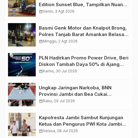
Edition Sunset Blue, Tampilkan Nuansa
Retro Summer yang Semakin Skena
calendar_month
Senin, 3 Agt 2026
Basmi Genk Motor dan Knalpot Brong,
Polres Tanjab Barat Amankan Belasan
Kendaraan
calendar_month
Minggu, 2 Agt 2026
PLN Hadirkan Promo Power Drive, Beri
Diskon Tambah Daya 50% di Ajang
GIIAS 2026
calendar_month
Kamis, 30 Jul 2026
Ungkap Jaringan Narkoba, BNN
Provinsi Jambi dan Bea Cukai
Amankan Sembilan Pelaku beserta
calendar_month
Rabu, 29 Jul 2026
766 Butir Ekstasi dan 146 Gram Sabu
Kapolresta Jambi Sambut Kunjungan
Ketua dan Pengurus PWI Kota Jambi
Perkuat Sinergi dan Kolaborasi
calendar_month
Selasa, 28 Jul 2026