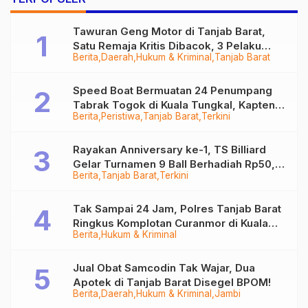
Tawuran Geng Motor di Tanjab Barat,
Satu Remaja Kritis Dibacok, 3 Pelaku
Berita
Daerah
Hukum & Kriminal
Tanjab Barat
Ditangkap
Speed Boat Bermuatan 24 Penumpang
Tabrak Togok di Kuala Tungkal, Kapten
Berita
Peristiwa
Tanjab Barat
Terkini
Sempat Hilang
Rayakan Anniversary ke-1, TS Billiard
Gelar Turnamen 9 Ball Berhadiah Rp50,8
Berita
Tanjab Barat
Terkini
Juta
Tak Sampai 24 Jam, Polres Tanjab Barat
Ringkus Komplotan Curanmor di Kuala
Berita
Hukum & Kriminal
Tungkal
Jual Obat Samcodin Tak Wajar, Dua
Apotek di Tanjab Barat Disegel BPOM!
Berita
Daerah
Hukum & Kriminal
Jambi