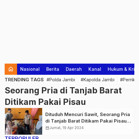
home
Nasional
Berita
Daerah
Kanal
Hukum & Krim
TRENDING TAGS
#Polda Jambi
#Kapolda Jambi
#Pemkab
Seorang Pria di Tanjab Barat
Ditikam Pakai Pisau
Dituduh Mencuri Sawit, Seorang Pria
di Tanjab Barat Ditikam Pakai Pisau,
Pelaku Kabur
calendar_month
Jumat, 19 Apr 2024
TERPOPULER