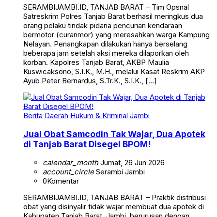
Satreskrim Polres Tanjab Barat berhasil meringkus dua
orang pelaku tindak pidana pencurian kendaraan
bermotor (curanmor) yang meresahkan warga Kampung
Nelayan. Penangkapan dilakukan hanya berselang
beberapa jam setelah aksi mereka dilaporkan oleh
korban. Kapolres Tanjab Barat, AKBP Maulia
Kuswicaksono, S.I.K., M.H., melalui Kasat Reskrim AKP
Ayub Peter Bernardus, S.Tr.K., S.I.K., […]
Berita
Daerah
Hukum & Kriminal
Jambi
Jual Obat Samcodin Tak Wajar, Dua Apotek
di Tanjab Barat Disegel BPOM!
calendar_month
Jumat, 26 Jun 2026
account_circle
Serambi Jambi
0
Komentar
SERAMBIJAMBI.ID, TANJAB BARAT – Praktik distribusi
obat yang disinyalir tidak wajar membuat dua apotek di
Kabupaten Tanjab Barat, Jambi, berurusan dengan
hukum. BPOM Provinsi Jambi bersama Dinas Kesehatan