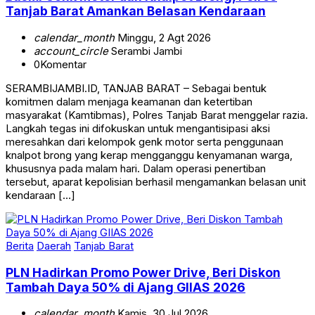
calendar_month
Minggu, 2 Agt 2026
account_circle
Serambi Jambi
0
Komentar
SERAMBIJAMBI.ID, TANJAB BARAT – Sebagai bentuk
komitmen dalam menjaga keamanan dan ketertiban
masyarakat (Kamtibmas), Polres Tanjab Barat menggelar razia.
Langkah tegas ini difokuskan untuk mengantisipasi aksi
meresahkan dari kelompok genk motor serta penggunaan
knalpot brong yang kerap mengganggu kenyamanan warga,
khususnya pada malam hari. Dalam operasi penertiban
tersebut, aparat kepolisian berhasil mengamankan belasan unit
kendaraan […]
Berita
Daerah
Tanjab Barat
PLN Hadirkan Promo Power Drive, Beri Diskon
Tambah Daya 50% di Ajang GIIAS 2026
calendar_month
Kamis, 30 Jul 2026
account_circle
Serambi Jambi