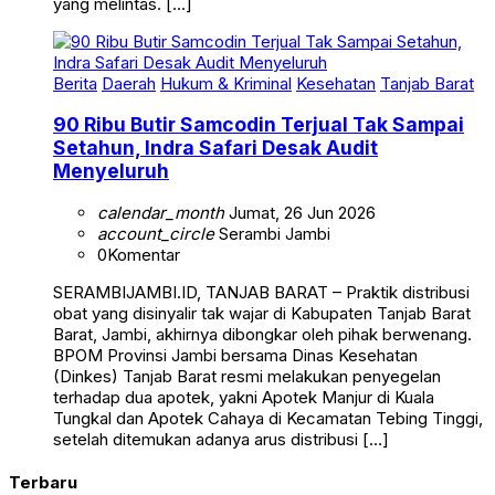
Berita
Daerah
Hukum & Kriminal
Kesehatan
Tanjab Barat
90 Ribu Butir Samcodin Terjual Tak Sampai
Setahun, Indra Safari Desak Audit
Menyeluruh
calendar_month
Jumat, 26 Jun 2026
account_circle
Serambi Jambi
0
Komentar
SERAMBIJAMBI.ID, TANJAB BARAT – Praktik distribusi
obat yang disinyalir tak wajar di Kabupaten Tanjab Barat
Barat, Jambi, akhirnya dibongkar oleh pihak berwenang.
BPOM Provinsi Jambi bersama Dinas Kesehatan
(Dinkes) Tanjab Barat resmi melakukan penyegelan
terhadap dua apotek, yakni Apotek Manjur di Kuala
Tungkal dan Apotek Cahaya di Kecamatan Tebing Tinggi,
setelah ditemukan adanya arus distribusi […]
Terbaru