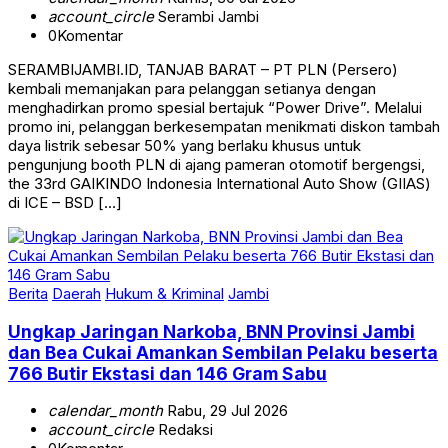
0
Komentar
SERAMBIJAMBI.ID, TANJAB BARAT – PT PLN (Persero)
kembali memanjakan para pelanggan setianya dengan
menghadirkan promo spesial bertajuk “Power Drive”. Melalui
promo ini, pelanggan berkesempatan menikmati diskon tambah
daya listrik sebesar 50% yang berlaku khusus untuk
pengunjung booth PLN di ajang pameran otomotif bergengsi,
the 33rd GAIKINDO Indonesia International Auto Show (GIIAS)
di ICE – BSD […]
Berita
Daerah
Hukum & Kriminal
Jambi
Ungkap Jaringan Narkoba, BNN Provinsi Jambi
dan Bea Cukai Amankan Sembilan Pelaku beserta
766 Butir Ekstasi dan 146 Gram Sabu
calendar_month
Rabu, 29 Jul 2026
account_circle
Redaksi
0
Komentar