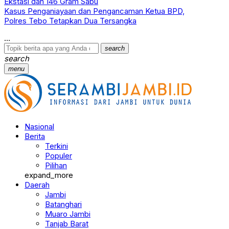
Ekstasi dan 146 Gram Sabu
Kasus Penganiayaan dan Pengancaman Ketua BPD,
Polres Tebo Tetapkan Dua Tersangka
search
search
menu
Nasional
Berita
Terkini
Populer
Pilihan
expand_more
Daerah
Jambi
Batanghari
Muaro Jambi
Tanjab Barat
Tanjab Timur