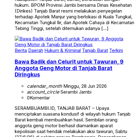
(Dinkes) Tanjab Barat resmi melakukan penyegelan
terhadap Apotek Manjur yang berlokasi di Kuala Tungkal,
Kecamatan Tungkal Ilir, dan Apotek Cahaya di Kecamatan
Tebing Tinggi, setelah ditemukan adanya […]
Berita
Daerah
Hukum & Kriminal
Tanjab Barat
Terkini
Bawa Badik dan Celurit untuk Tawuran, 9
Anggota Geng Motor di Tanjab Barat
Diringkus
calendar_month
Minggu, 28 Jun 2026
account_circle
Serambi Jambi
0
Komentar
SERAMBIJAMBI.ID, TANJAB BARAT – Upaya
menciptakan suasana kondusif di wilayah hukum Tanjab
Barat kembali membuahkan hasil. Sembilan orang
anggota geng motor berhasil diamankan aparat
kepolisian saat hendak melakukan aksi tawuran, Sabtu
(27/6/26) di sekitar gapura Pembengis. Penangkapan