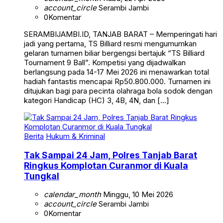
0
Komentar
SERAMBIJAMBI.ID, TANJAB BARAT – Memperingati hari
jadi yang pertama, TS Billiard resmi mengumumkan
gelaran turnamen biliar bergengsi bertajuk “TS Billiard
Tournament 9 Ball”. Kompetisi yang dijadwalkan
berlangsung pada 14-17 Mei 2026 ini menawarkan total
hadiah fantastis mencapai Rp50.800.000. Turnamen ini
ditujukan bagi para pecinta olahraga bola sodok dengan
kategori Handicap (HC) 3, 4B, 4N, dan […]
Berita
Hukum & Kriminal
Tak Sampai 24 Jam, Polres Tanjab Barat
Ringkus Komplotan Curanmor di Kuala
Tungkal
calendar_month
Minggu, 10 Mei 2026
account_circle
Serambi Jambi
0
Komentar
SERAMBIJAMBI.ID, TANJAB BARAT – Tim Opsnal