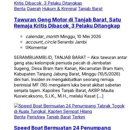
Berita
Daerah
Hukum & Kriminal
Tanjab Barat
Tawuran Geng Motor di Tanjab Barat, Satu
Remaja Kritis Dibacok, 3 Pelaku Ditangkap
calendar_month
Minggu, 10 Mei 2026
account_circle
Serambi Jambi
0
Komentar
SERAMBIJAMBI.ID, TANJAB BARAT – Aksi tawuran antar
geng atau kelompok pemuda pecah di Jembatan
Sugeng, Desa Bram Itam Kanan, Kecamatan Bram Itam,
Kabupaten Tanjung Jabung Barat, Minggu (10/5/2026)
dini hari. Insiden ini mengakibatkan seorang remaja
berinisial MF (16) mengalami luka berat akibat sabetan
senjata tajam. Kapolres Tanjab Barat, AKBP Maulia
Kuswicaksono, S.I.K., M.H., melalui Kasat […]
Berita
Peristiwa
Tanjab Barat
Terkini
Speed Boat Bermuatan 24 Penumpang
Tabrak Togok di Kuala Tungkal, Kapten