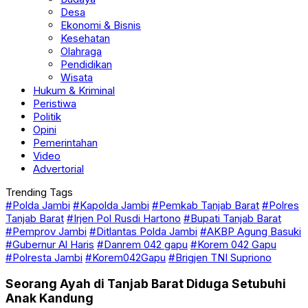
Ekonomi & Bisnis
Kesehatan
Olahraga
Pendidikan
Wisata
Hukum & Kriminal
Peristiwa
Politik
Opini
Pemerintahan
Video
Advertorial
Trending Tags
#Polda Jambi
#Kapolda Jambi
#Pemkab Tanjab Barat
#Polres
Tanjab Barat
#Irjen Pol Rusdi Hartono
#Bupati Tanjab Barat
#Pemprov Jambi
#Ditlantas Polda Jambi
#AKBP Agung Basuki
#Gubernur Al Haris
#Danrem 042 gapu
#Korem 042 Gapu
#Polresta Jambi
#Korem042Gapu
#Brigjen TNI Supriono
Seorang Ayah di Tanjab Barat Diduga Setubuhi
Anak Kandung