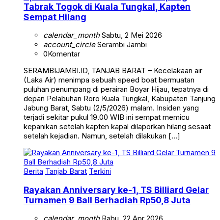
Sempat Hilang
calendar_month
Sabtu, 2 Mei 2026
account_circle
Serambi Jambi
0
Komentar
SERAMBIJAMBI.ID, TANJAB BARAT – Kecelakaan air
(Laka Air) menimpa sebuah speed boat bermuatan
puluhan penumpang di perairan Boyar Hijau, tepatnya di
depan Pelabuhan Roro Kuala Tungkal, Kabupaten Tanjung
Jabung Barat, Sabtu (2/5/2026) malam. Insiden yang
terjadi sekitar pukul 19.00 WIB ini sempat memicu
kepanikan setelah kapten kapal dilaporkan hilang sesaat
setelah kejadian. Namun, setelah dilakukan […]
Berita
Tanjab Barat
Terkini
Rayakan Anniversary ke-1, TS Billiard Gelar
Turnamen 9 Ball Berhadiah Rp50,8 Juta
calendar_month
Rabu, 22 Apr 2026
account_circle
Serambi Jambi