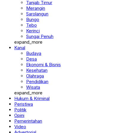
Merangin
Sarolangun
Bungo
Tebo
Kerinci
Sungai Penuh
expand_more
Kanal
Budaya
Desa
Ekonomi & Bisnis
Kesehatan
Olahraga
Pendidikan
Wisata
expand_more
Hukum & Kriminal
Peristiwa
Politik
Opini
Pemerintahan
Video
Advertorial